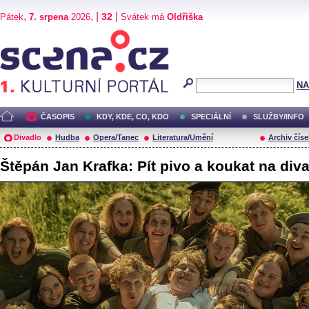
,
, |
|
32
Pátek
7. srpena
2026
Svátek má
Oldřiška
Scéna.cz
NA
ČASOPIS
KDY, KDE, CO, KDO
SPECIÁLNÍ
SLUŽBY/INFO
Divadlo
Hudba
Opera/Tanec
Literatura/Umění
Archiv číse
Štěpán Jan Krafka: Pít pivo a koukat na div