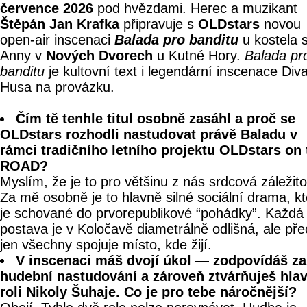
července 2026
pod hvězdami. Herec a muzikant
Štěpán Jan Krafka
připravuje s
OLDstars
novou
open-air inscenaci
Balada pro banditu
u kostela 
Anny v
Nových Dvorech
u Kutné Hory.
Balada pr
banditu
je kultovní text i legendární inscenace Div
Husa na provázku.
Čím tě tenhle titul osobně zasáhl a proč se
OLDstars rozhodli nastudovat právě Baladu v
rámci tradičního letního projektu OLDstars on 
ROAD?
Myslím, že je to pro většinu z nás srdcová záležito
Za mě osobně je to hlavně silné sociální drama, k
je schované do prvorepublikové “pohádky”. Každá
postava je v Koločavě diametrálně odlišná, ale pře
jen všechny spojuje místo, kde žijí.
V inscenaci máš dvojí úkol — zodpovídáš za
hudební nastudování a zároveň ztvárňuješ hlav
roli Nikoly Šuhaje. Co je pro tebe náročnější?