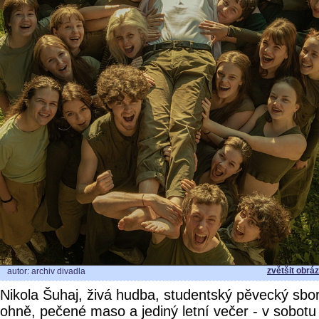
zvětšit obrá
autor: archiv divadla
Nikola Šuhaj, živá hudba, studentský pěvecký sbor
ohně, pečené maso a jediný letní večer - v sobot