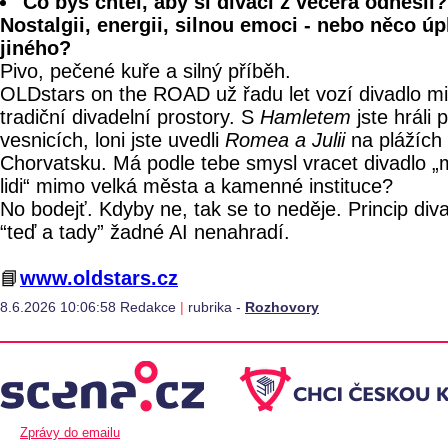
Co bys chtěl, aby si diváci z večera odnesli?
Nostalgii, energii, silnou emoci - nebo něco úp
jiného?
Pivo, pečené kuře a silný příběh.
OLDstars on the ROAD už řadu let vozí divadlo m
tradiční divadelní prostory. S
Hamletem
jste hráli 
vesnicích, loni jste uvedli
Romea a Julii
na plážích
Chorvatsku. Má podle tebe smysl vracet divadlo „
lidi“ mimo velká města a kamenné instituce?
No bodejť. Kdyby ne, tak se to neděje. Princip div
“teď a tady” žadné AI nenahradí.
📘
www.oldstars.cz
8.6.2026 10:06:58 Redakce
|
rubrika -
Rozhovory
Zprávy do emailu