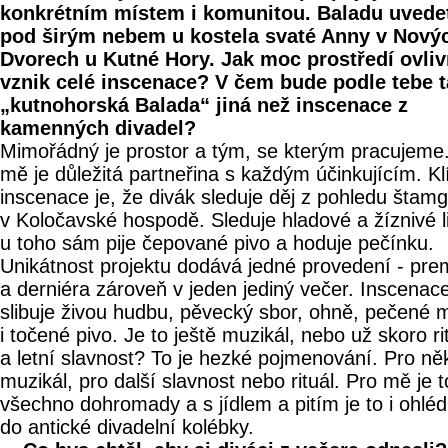
konkrétním místem i komunitou. Baladu uvede
pod širým nebem u kostela svaté Anny v Nový
Dvorech u Kutné Hory. Jak moc prostředí ovliv
vznik celé inscenace? V čem bude podle tebe t
„kutnohorská Balada“ jiná než inscenace z
kamenných divadel?
Mimořádný je prostor a tým, se kterým pracujeme
mě je důležitá partneřina s každým účinkujícím. K
inscenace je, že divák sleduje děj z pohledu štam
v Koločavské hospodě. Sleduje hladové a žíznivé li
u toho sám pije čepované pivo a hoduje pečínku.
Unikátnost projektu dodává jedné provedení - pre
a derniéra zároveň v jeden jediný večer. Inscenac
slibuje živou hudbu, pěvecký sbor, ohně, pečené 
i točené pivo. Je to ještě muzikál, nebo už skoro ri
a letní slavnost? To je hezké pojmenování. Pro ně
muzikál, pro další slavnost nebo rituál. Pro mě je t
všechno dohromady a s jídlem a pitím je to i ohléd
do antické divadelní kolébky.