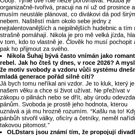
Obojí. Tyhle dvě role nelze porovnávat. Hudba je
organizačně-tvořivá, pracuji na ní už od prosince a
musím neustále plánovat, co divákovi dá pod širý
nebem. Naštěstí mám okolo sebe jedny z
nejtalentovanějších a nejpilnějších hudebnic a tím
strašně pomáhají. Nikola je pro mě velká jízda, hl
v tom, kdo to vlastně je. Člověk ho musí pochopit 
pak ho přijmout za svého.
Nikola Šuhaj bývá často vnímán jako romant
rebel. Jak ho čteš ty dnes, v roce 2026? A mysl
že motiv svobody a vzdoru vůči systému dneš
mladá generace pořád silně cítí?
Já bych tomu neříkal ani vzdor. Je to kluk, který je
našem věku a chce si život užívat. Ne přežívat v
zákopu o pilinách nebo se dřít, aby úrodu odevzda
pánům. Svoboda je prostě jeho hodnota, kterou
uznává a já mu hrozně rozumím. “Kašlu na to! Kd
pánbůh stvořil války, oficíry a četníky, neměl nařídi
takovou pitomost.”
OLDstars jsou známí tím, že propojují divad