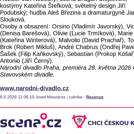
kostýmy Kateřina Štefková; světelný design Jiří
Podubský; hudba Aleš Březina a dramaturgyně Ja
Slouková.
Osoby a obsazení: Orsino (Vladimír Javorský), Vio
(Denisa Barešová), Olivie (Lucie Trmíková), Marie
(Kateřina Winterová), Malvolio (David Prachař), To
Brok (Robert Mikluš), André Chabrus (Ondřej Pave
Šašek (Filip Kaňkovský), Sebastian (Prokop Košař
Antonio (Jiří Černý).
Národní divadlo Praha, premiéra 28. května 2026 
Stavovském divadle.
www.narodni-divadlo.cz
8.6.2026 11:06:10 Josef Meszáros
|
rubrika -
Recenze