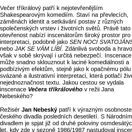
Večer tříkrálový patří k nejotevřenějším
Shakespearovým komediím. Staví na převlecích,
záměnách identit a setkávání postav z různých
společenských vrstev i životních světů. Právě tato
otevřenost nabízí inscenátorům široký prostor pro
interpretaci, podobně jako
SEN NOCI SVATOJÁN
nebo
JAK SE VÁM LÍBÍ
. Zdánlivá svoboda a hravo
však v sobě skrývají i určitá nebezpečí. Inscenace
může snadno sklouznout k laciné komediálnosti a
podbízivým efektům, stejně jako k opačnému pólu
svázané a ilustrativní interpretaci, která potlačí živ
nejednoznačnost textu. Jakou cestou se vydala
inscenace
Večera tříkrálového
v režii Jana
Nebeského?
Režisér
Jan Nebeský
patří k výrazným osobnost
českého divadla posledních desetiletí. S Národní
divadlem je spjat již od druhé poloviny osmdesátý
let, kdy zde v sezoně 1986/1987 nastudoval insce