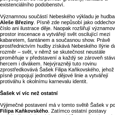
existenciálního podobenství.
Významnou součástí Nebeského výkladu je hudba
Aleše Březiny
. Písně zde nepůsobí jako oddecho
číslo ani ilustrace děje. Naopak rozšiřují významo
prostor inscenace a vytvářejí svět oscilující mezi
kabaretem, šantánem a současnou show. Právě
prostřednictvím hudby získává Nebeského Ilýrie da
rozměr – svět, v němž se skutečnost neustále
proměňuje v představení a každý se zároveň stáv
hercem i divákem. Nejvýrazněji tuto rovinu
zprostředkovává Šašek Filipa Kaňkovského, jehož
písně propojují jednotlivé dějové linie a vytvářejí
protiváhu k okolnímu karnevalu identit.
Šašek ví víc než ostatní
Výjimečné postavení má v tomto světě Šašek v p
Filipa Kaňkovského
. Zatímco ostatní postavy