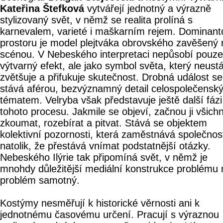
Kateřina Štefková
vytvářejí jednotný a výrazně
stylizovaný svět, v němž se realita prolíná s
karnevalem, varieté i maškarním rejem. Dominant
prostoru je model plejtváka obrovského zavěšený
scénou. V Nebeského interpretaci nepůsobí pouze
výtvarný efekt, ale jako symbol světa, který neustá
zvětšuje a přifukuje skutečnost. Drobná událost se
stává aférou, bezvýznamný detail celospolečensk
tématem. Velryba však představuje ještě další fázi
tohoto procesu. Jakmile se objeví, začnou ji všichn
zkoumat, rozebírat a pitvat. Stává se objektem
kolektivní pozornosti, která zaměstnává společnos
natolik, že přestává vnímat podstatnější otázky.
Nebeského Ilýrie tak připomíná svět, v němž je
mnohdy důležitější mediální konstrukce problému 
problém samotný.
Kostýmy nesměřují k historické věrnosti ani k
jednotnému časovému určení. Pracují s výraznou