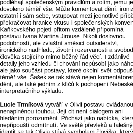
podléhají společenským pravidlům a rolím, jemu je
dovoleno téměř vše. Může komentovat dění, ironi
ostatní i sám sebe, vstupovat mezi jednotlivé příb
překračovat hranice vkusu i společenských konven
Kaňkovského pojetí přitom vzdáleně připomíná
postavu Ivana Martina Jirouse. Nikoli doslovnou
podobností, ale zvláštní směsicí outsiderství,
ironického nadhledu, životní rozervanosti a svobo
člověka stojícího mimo běžný řád věcí. I zdánlivé
detaily jeho vzhledu či chování nepůsobí jako náh
ale jako součást postavy, které okolní svět odpouš
téměř vše. Šašek se tak stává nejen komentátor
dění, ale také jedním z klíčů k pochopení Nebesk
interpretačního výkladu.
Lucie Trmíková
vytváří v Olivii postavu ovládano
nenaplněnou touhou. Její cit není dialogem ani
hledáním porozumění. Přichází jako nabídka, kter
nepřipouští odmítnutí. Ve světě převleků a falešn
identit se tak Olivia stává symbolem člověka, který