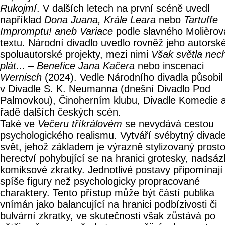
Rukojmí
. V dalších letech na první scéně uvedl
například
Dona Juana, Krále Leara
nebo
Tartuffe
Impromptu! aneb Variace
podle slavného Molièrov
textu. Národní divadlo uvedlo rovněž jeho autorské
spoluautorské projekty, mezi nimi
Však světla nec
plát... – Benefice Jana Kačera
nebo inscenaci
Wernisch
(2024). Vedle Národního divadla působil
v Divadle S. K. Neumanna (dnešní Divadlo Pod
Palmovkou), Činoherním klubu, Divadle Komedie 
řadě dalších českých scén.
Také ve
Večeru tříkrálovém
se nevydává cestou
psychologického realismu. Vytváří svébytný divade
svět, jehož základem je výrazně stylizovaný prosto
herectví pohybující se na hranici grotesky, nadsáz
komiksové zkratky. Jednotlivé postavy připomínají
spíše figury než psychologicky propracované
charaktery. Tento přístup může být částí publika
vnímán jako balancující na hranici podbízivosti či
bulvární zkratky, ve skutečnosti však zůstává po