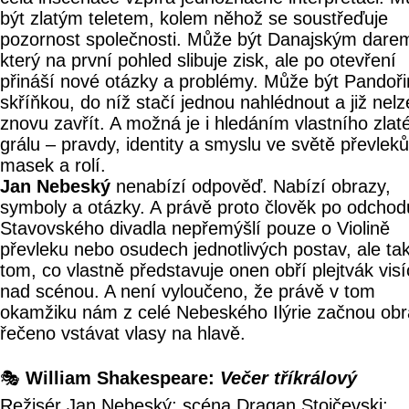
být zlatým teletem, kolem něhož se soustřeďuje
pozornost společnosti. Může být Danajským dare
který na první pohled slibuje zisk, ale po otevření
přináší nové otázky a problémy. Může být Pandoř
skříňkou, do níž stačí jednou nahlédnout a již nelz
znovu zavřít. A možná je i hledáním vlastního zlat
grálu – pravdy, identity a smyslu ve světě převleků
masek a rolí.
Jan Nebeský
nenabízí odpověď. Nabízí obrazy,
symboly a otázky. A právě proto člověk po odchod
Stavovského divadla nepřemýšlí pouze o Violině
převleku nebo osudech jednotlivých postav, ale ta
tom, co vlastně představuje onen obří plejtvák visí
nad scénou. A není vyloučeno, že právě v tom
okamžiku nám z celé Nebeského Ilýrie začnou ob
řečeno vstávat vlasy na hlavě.
🎭
William Shakespeare:
Večer tříkrálový
Režisér Jan Nebeský; scéna Dragan Stojčevski;