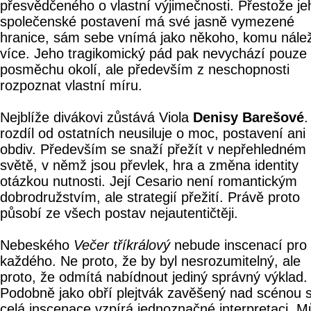
přesvědčeného o vlastní výjimečnosti. Přestože je
společenské postavení má své jasně vymezené
hranice, sám sebe vnímá jako někoho, komu nále
více. Jeho tragikomický pád pak nevychází pouze
posměchu okolí, ale především z neschopnosti
rozpoznat vlastní míru.
Nejblíže divákovi zůstává Viola
Denisy Barešové
.
rozdíl od ostatních neusiluje o moc, postavení ani
obdiv. Především se snaží přežít v nepřehledném
světě, v němž jsou převlek, hra a změna identity
otázkou nutnosti. Její Cesario není romantickým
dobrodružstvím, ale strategií přežití. Právě proto
působí ze všech postav nejautentičtěji.
Nebeského
Večer tříkrálový
nebude inscenací pro
každého. Ne proto, že by byl nesrozumitelný, ale
proto, že odmítá nabídnout jediný správný výklad.
Podobně jako obří plejtvák zavěšený nad scénou s
celá inscenace vzpírá jednoznačné interpretaci. 