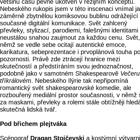
většinu času pevně ukotven v režijním konceptu.
Nebeského rukopis jsem v této inscenaci vnímal j
záměrně zbytnělou komiksovou bublinu odrážející 
současné digitální komunikace. Svět zahlcený
převleky, stylizací, parodiemi, falešnými identitami
neustálou snahou zaujmout za každou cenu. Svět,
němž se vedle sebe ocitají autentické emoce,
karikatura, sebeprezentace i prvoplánová touha p
pozornosti. Právě zde ztrácejí hranice mezi
skutečností a předstíráním svou jednoznačnost,
podobně jako v samotném Shakespearově
Večeru
tříkrálovém
. Nebeského Ilýrie tak nepřipomíná
romantický svět shakespearovské komedie, ale
rozbouřený mediální prostor současnosti, v němž 
za maskami, převleky a rolemi stále obtížněji hled
skutečná lidská tvář.
Pod břichem plejtváka
Scénograf
Dragan Stojčevski
a kostýmní výtvarn