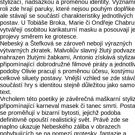
stylizací, nadsázkou a proměnou identity. Význa
roli zde hrají paruky, které nejsou pouhým doplňk
ale stávají se součástí charakteristiky jednotlivých
postav. U Tobiáše Broka, Marie či Ondřeje Chabr
vytvářejí osobitou karikaturní masku a posouvají je
projevy směrem ke grotesce.
Nebeský a Štefková se zároveň nebojí výrazných
výtvarných zkratek. Malvoliův slavný žlutý podvaze
nahrazen žlutými žabkami, Antonio získává styliza
připomínající dobrodružné filmové piráty a jednotli
podoby Olivie pracují s proměnou účesu, kostýmu 
celkové siluety postavy. Vnější vzhled se zde stáv
součástí hry s identitou stejně důležitou jako samo
text.
Vrcholem této poetiky je závěrečná maškarní styli
připomínající karneval masek či tanec smrti. Post
se proměňují v bizarní bytosti, jejichž podoba
definitivně opouští realistický svět. Právě zde se
naplno ukazuje Nebeského záliba v obrazech
pohybujících se na pomezí grotesky, fantazie a