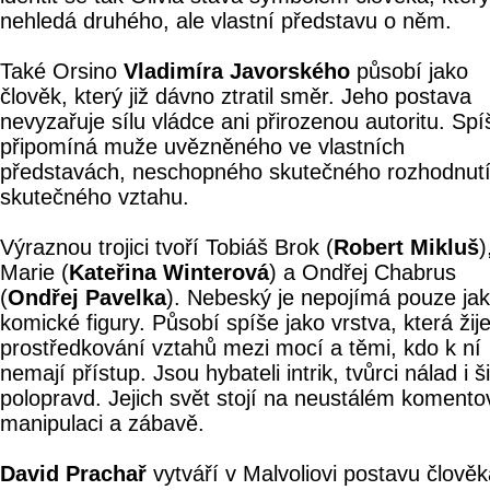
nehledá druhého, ale vlastní představu o něm.
Také Orsino
Vladimíra Javorského
působí jako
člověk, který již dávno ztratil směr. Jeho postava
nevyzařuje sílu vládce ani přirozenou autoritu. Spí
připomíná muže uvězněného ve vlastních
představách, neschopného skutečného rozhodnutí
skutečného vztahu.
Výraznou trojici tvoří Tobiáš Brok (
Robert Mikluš
)
Marie (
Kateřina Winterová
) a Ondřej Chabrus
(
Ondřej Pavelka
). Nebeský je nepojímá pouze ja
komické figury. Působí spíše jako vrstva, která žije
prostředkování vztahů mezi mocí a těmi, kdo k ní
nemají přístup. Jsou hybateli intrik, tvůrci nálad i šiř
polopravd. Jejich svět stojí na neustálém komento
manipulaci a zábavě.
David Prachař
vytváří v Malvoliovi postavu člově