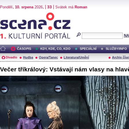
,
, |
|
33
Pondělí
10. srpena
2026
Svátek má
Roman
Scéna.cz
NA
ČASOPIS
KDY, KDE, CO, KDO
SPECIÁLNÍ
SLUŽBY/INFO
Divadlo
Hudba
Opera/Tanec
Literatura/Umění
Archiv číse
Večer tříkrálový: Vstávají nám vlasy na hlav