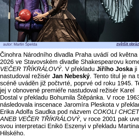
zvětšit obrá
autor: Martin Špelda
Činohra Národního divadla Praha uvádí od května
2026 ve Stavovském divadle Shakespearovu kome
VEČER TŘÍKRÁLOVÝ
. V překladu
Jiřího Joska
ji
nastudoval režisér
Jan Nebeský
. Tento titul je na 
scéně uváděn již počtvrté, poprvé od roku 1945. 
jej v obnovené premiéře nastudoval režisér Karel
Dostal v překladu Bohumila Štěpánka. V roce 196
následovala inscenace Jaromíra Pleskota v překla
Erika Adolfa Saudka pod názvem
COKOLI CHCE
ANEB VEČER TŘÍKRÁLOVÝ
, v roce 2001 pak uv
svou interpretaci Enikö Eszenyi v překladu Martina
Hilského.