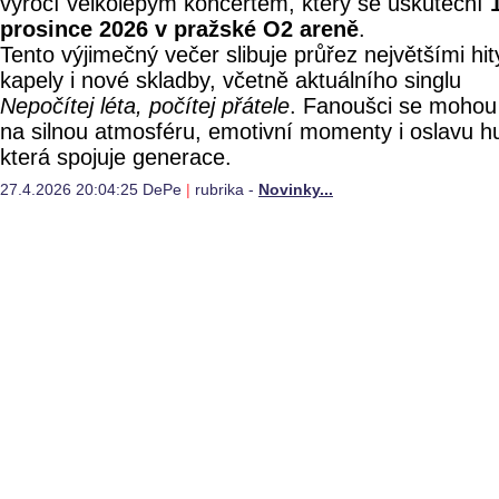
výročí velkolepým koncertem, který se uskuteční
prosince 2026 v pražské O2 areně
.
Tento výjimečný večer slibuje průřez největšími hit
kapely i nové skladby, včetně aktuálního singlu
Nepočítej léta, počítej přátele
. Fanoušci se mohou 
na silnou atmosféru, emotivní momenty i oslavu h
která spojuje generace.
27.4.2026 20:04:25 DePe
|
rubrika -
Novinky...