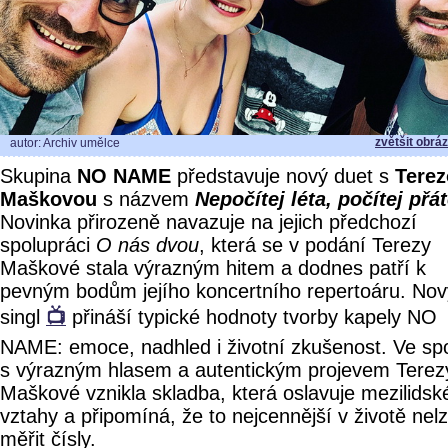
zvětšit obrá
autor: Archiv umělce
Skupina
NO NAME
představuje nový duet s
Tere
Maškovou
s názvem
Nepočítej léta, počítej přát
Novinka přirozeně navazuje na jejich předchozí
spolupráci
O nás dvou
, která se v podání Terezy
Maškové stala výrazným hitem a dodnes patří k
pevným bodům jejího koncertního repertoáru. Nov
singl
📺
přináší typické hodnoty tvorby kapely NO
NAME: emoce, nadhled i životní zkušenost. Ve sp
s výrazným hlasem a autentickým projevem Terez
Maškové vznikla skladba, která oslavuje mezilidsk
vztahy a připomíná, že to nejcennější v životě nel
měřit čísly.