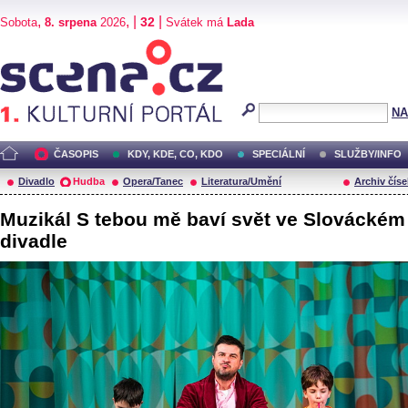
,
, |
|
32
Sobota
8. srpena
2026
Svátek má
Lada
Scéna.cz
NA
ČASOPIS
KDY, KDE, CO, KDO
SPECIÁLNÍ
SLUŽBY/INFO
Divadlo
Hudba
Opera/Tanec
Literatura/Umění
Archiv číse
Muzikál S tebou mě baví svět ve Slováckém
divadle