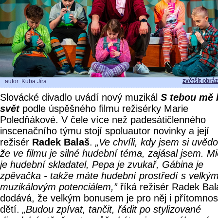
zvětšit obrá
autor: Kuba Jíra
Slovácké divadlo uvádí nový muzikál
S tebou mě 
svět
podle úspěšného filmu režisérky Marie
Poledňákové. V čele více než padesátičlenného
inscenačního týmu stojí spoluautor novinky a její
režisér
Radek Balaš
.
„Ve chvíli, kdy jsem si uvědo
že ve filmu je silné hudební téma, zajásal jsem. Mi
je hudební skladatel, Pepa je zvukař, Gábina je
zpěvačka - takže máte hudební prostředí s velký
muzikálovým potenciálem,”
říká režisér Radek Bal
dodává, že velkým bonusem je pro něj i přítomnos
dětí.
„Budou zpívat, tančit, řádit po stylizované