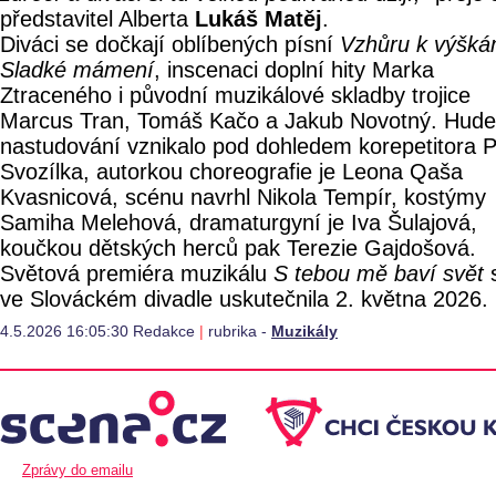
představitel Alberta
Lukáš Matěj
.
Diváci se dočkají oblíbených písní
Vzhůru k výšk
Sladké mámení
, inscenaci doplní hity Marka
Ztraceného i původní muzikálové skladby trojice
Marcus Tran, Tomáš Kačo a Jakub Novotný. Hude
nastudování vznikalo pod dohledem korepetitora P
Svozílka, autorkou choreografie je Leona Qaša
Kvasnicová, scénu navrhl Nikola Tempír, kostýmy
Samiha Melehová, dramaturgyní je Iva Šulajová,
koučkou dětských herců pak Terezie Gajdošová.
Světová premiéra muzikálu
S tebou mě baví svět
ve Slováckém divadle uskutečnila 2. května 2026.
4.5.2026 16:05:30 Redakce
|
rubrika -
Muzikály
Zprávy do emailu