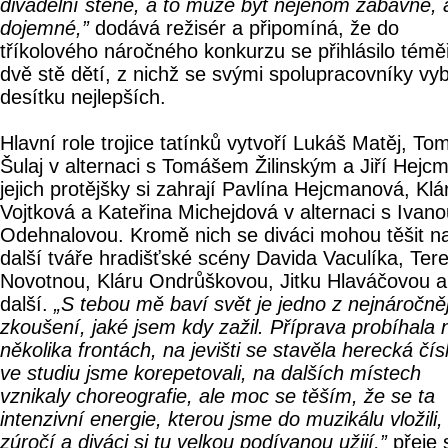
divadelní stěně, a to může být nejenom zábavné, a
dojemné,”
dodává režisér a připomíná, že do
tříkolového náročného konkurzu se přihlásilo témě
dvě stě dětí, z nichž se svými spolupracovníky vyb
desítku nejlepších.
Hlavní role trojice tatínků vytvoří Lukáš Matěj, To
Šulaj v alternaci s Tomášem Žilinským a Jiří Hejc
jejich protějšky si zahrají Pavlína Hejcmanová, Klá
Vojtková a Kateřina Michejdová v alternaci s Ivan
Odehnalovou. Kromě nich se diváci mohou těšit n
další tváře hradišťské scény Davida Vaculíka, Ter
Novotnou, Kláru Ondrůškovou, Jitku Hlaváčovou a
další.
„S tebou mě baví svět je jedno z nejnáročně
zkoušení, jaké jsem kdy zažil. Příprava probíhala 
několika frontách, na jevišti se stavěla herecká čís
ve studiu jsme korepetovali, na dalších místech
vznikaly choreografie, ale moc se těším, že se ta
intenzivní energie, kterou jsme do muzikálu vložili,
zúročí a diváci si tu velkou podívanou užijí,”
přeje 