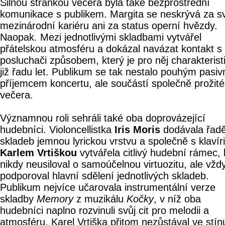
Silnou stránkou večera byla také bezprostřední
komunikace s publikem. Margita se neskrývá za s
mezinárodní kariéru ani za status operní hvězdy.
Naopak. Mezi jednotlivými skladbami vytvářel
přátelskou atmosféru a dokázal navázat kontakt s
posluchači způsobem, který je pro něj charakterist
již řadu let. Publikum se tak nestalo pouhým pasi
příjemcem koncertu, ale součástí společně prožit
večera.
Významnou roli sehráli také oba doprovázející
hudebníci. Violoncellistka
Iris Moris
dodávala řad
skladeb jemnou lyrickou vrstvu a společně s klavír
Karlem Vrtiškou
vytvářela citlivý hudební rámec, 
nikdy neusiloval o samoúčelnou virtuozitu, ale vžd
podporoval hlavní sdělení jednotlivých skladeb.
Publikum nejvíce učarovala instrumentální verze
skladby
Memory
z muzikálu
Kočky
, v níž oba
hudebníci naplno rozvinuli svůj cit pro melodii a
atmosféru. Karel Vrtiška přitom nezůstával ve stín