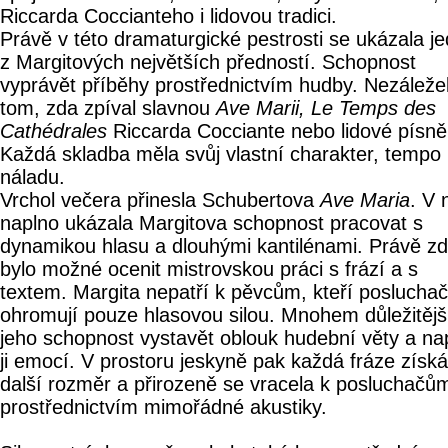
Riccarda Coccianteho i lidovou tradici.
Právě v této dramaturgické pestrosti se ukázala j
z Margitových největších předností. Schopnost
vyprávět příběhy prostřednictvím hudby. Nezáleže
tom, zda zpíval slavnou
Ave Marii, Le Temps des
Cathédrales
Riccarda Cocciante nebo lidové písně
Každá skladba měla svůj vlastní charakter, tempo 
náladu.
Vrchol večera přinesla Schubertova
Ave Maria
. V 
naplno ukázala Margitova schopnost pracovat s
dynamikou hlasu a dlouhými kantilénami. Právě z
bylo možné ocenit mistrovskou práci s frází a s
textem. Margita nepatří k pěvcům, kteří poslucha
ohromují pouze hlasovou silou. Mnohem důležitější
jeho schopnost vystavět oblouk hudební věty a nap
ji emocí. V prostoru jeskyně pak každá fráze získ
další rozměr a přirozeně se vracela k posluchačů
prostřednictvím mimořádné akustiky.