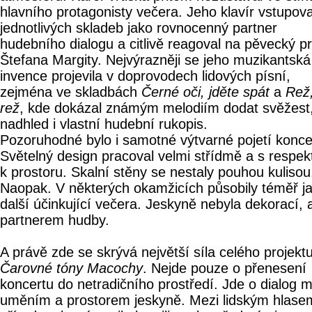
hlavního protagonisty večera. Jeho klavír vstupova
jednotlivých skladeb jako rovnocenný partner
hudebního dialogu a citlivě reagoval na pěvecký p
Štefana Margity. Nejvýrazněji se jeho muzikantská
invence projevila v doprovodech lidových písní,
zejména ve skladbách
Černé oči, jděte spát
a
Rež
rež
, kde dokázal známým melodiím dodat svěžest
nadhled i vlastní hudební rukopis.
Pozoruhodné bylo i samotné výtvarné pojetí konce
Světelný design pracoval velmi střídmě a s respe
k prostoru. Skalní stěny se nestaly pouhou kulisou
Naopak. V některých okamžicích působily téměř j
další účinkující večera. Jeskyně nebyla dekorací, 
partnerem hudby.
A právě zde se skrývá největší síla celého projekt
Čarovné tóny Macochy
. Nejde pouze o přenesení
koncertu do netradičního prostředí. Jde o dialog m
uměním a prostorem jeskyně. Mezi lidským hlase