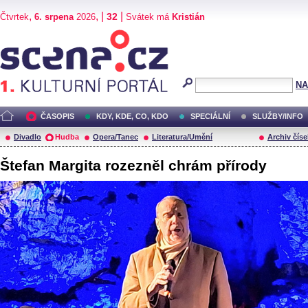
,
, |
|
32
Čtvrtek
6. srpena
2026
Svátek má
Kristián
Scéna.cz
NA
ČASOPIS
KDY, KDE, CO, KDO
SPECIÁLNÍ
SLUŽBY/INFO
Divadlo
Hudba
Opera/Tanec
Literatura/Umění
Archiv číse
Štefan Margita rozezněl chrám přírody