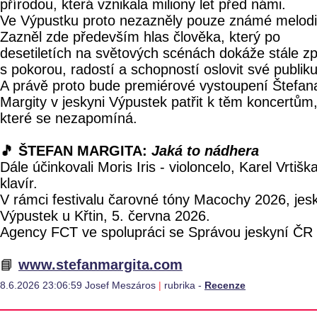
přírodou, která vznikala miliony let před námi.
Ve Výpustku proto nezazněly pouze známé melodi
Zazněl zde především hlas člověka, který po
desetiletích na světových scénách dokáže stále zp
s pokorou, radostí a schopností oslovit své publik
A právě proto bude premiérové vystoupení Štefan
Margity v jeskyni Výpustek patřit k těm koncertům
které se nezapomíná.
🎵 ŠTEFAN MARGITA:
Jaká to nádhera
Dále účinkovali Moris Iris - violoncelo, Karel Vrtiška
klavír.
V rámci festivalu čarovné tóny Macochy 2026, jes
Výpustek u Křtin, 5. června 2026.
Agency FCT ve spolupráci se Správou jeskyní ČR
📘
www.stefanmargita.com
8.6.2026 23:06:59 Josef Meszáros
|
rubrika -
Recenze