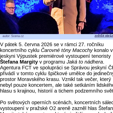
zvětšit obrá
autor: Scena.cz
V pátek 5. června 2026 se v rámci 27. ročníku
koncertního cyklu
Čarovné tóny Macochy
konalo v
jeskyni Výpustek premiérové vystoupení tenoristy
Štefana Margity
v programu
Jaká to nádhera
.
Agentura FCT ve spolupráci se Správou jeskyní Č
přivádí v tomto cyklu špičkové umělce do jedinečn
prostor Moravského krasu. Vznikl tak večer, který
nebyl pouze koncertem, ale také setkáním lidskéh
hlasu s krajinou, historií a tichem podzemního svě
Po světových operních scénách, koncertních sálec
vystoupení v pražské O2 areně zazněl hlas Štefa