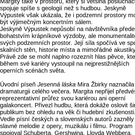
Margity také v prostoru, který si většina poslucha
spojuje spíše s geologií než s hudbou. Jeskyně
Výpustek však ukázala, že i podzemní prostory m
být výjimečným koncertním sálem.
Jeskyně Výpustek nepůsobí na návštěvníka před
bohatstvím krápníkové výzdoby, ale monumentalit
svých podzemních prostor. Její síla spočívá ve sp
skalních stěn, historie místa a mimořádné akustiky
Právě zde se mohl naplno rozeznít hlas pěvce, kte
během své kariéry vystoupil na nejprestižnějších
operních scénách světa.
Úvodní píseň
Jesenná láska
Mira Žbirky naznačila
dramaturgii celého večera. Margita nepřijel předvé
reprezentativní průřez svou kariérou ani operní
galakoncert. Přivezl hudbu, která dokáže oslovit ši
publikum bez ohledu na věk či hudební zkušenosti
Vedle písní českých a slovenských autorů zazněly
slavné melodie z opery, muzikálu i filmu. Program
spojoval Schuberta, Gershwina, Lloyda Webbera,