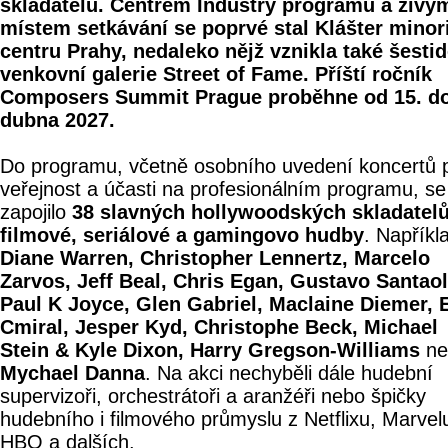
skladatelů. Centrem Industry programu a živý
místem setkávání se poprvé stal Klášter minor
centru Prahy, nedaleko nějž vznikla také šesti
venkovní galerie Street of Fame. Příští ročník
Composers Summit Prague proběhne od 15. do
dubna 2027.
Do programu, včetně osobního uvedení koncertů 
veřejnost a účasti na profesionálním programu, se
zapojilo
38 slavných hollywoodských skladatel
filmové, seriálové a gamingovo hudby
. Napříkl
Diane Warren, Christopher Lennertz, Marcelo
Zarvos, Jeff Beal, Chris Egan, Gustavo Santaol
Paul K Joyce, Glen Gabriel, Maclaine Diemer, E
Cmiral, Jesper Kyd, Christophe Beck, Michael
Stein & Kyle Dixon, Harry Gregson-Williams
ne
Mychael Danna
. Na akci nechyběli dále hudební
supervizoři, orchestrátoři a aranžéři nebo špičky
hudebního i filmového průmyslu z Netflixu, Marvel
HBO a dalších.