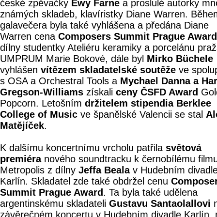
české zpěvačky
Ewy Farne
a proslulé autorky m
známých skladeb, klavíristky Diane Warren. Běhe
galavečera byla také vyhlášena a předána Diane
Warren cena
Composers Summit Prague Award
dílny studentky Ateliéru keramiky a porcelánu pra
UMPRUM Marie Bokové, dále byl
Mirko Büchele
vyhlášen
vítězem skladatelské soutěže
ve spolu
s OSA a Orchestral Tools a
Mychael Danna a Har
Gregson-Williams
získali
ceny ČSFD Award
Gol
Popcorn. Letošním
držitelem stipendia Berklee
College of Music
ve španělské Valencii se stal
Al
Matějíček
.
K dalšímu koncertnímu vrcholu patřila
světová
premiéra
nového soundtracku k černobílému film
Metropolis z dílny
Jeffa Beala
v Hudebním divadl
Karlín. Skladatel zde také obdržel cenu
Compose
Summit Prague Award
. Ta byla také udělena
argentinskému skladateli
Gustavu Santaolallovi
závěrečném koncertu v Hudebním divadle Karlín, 