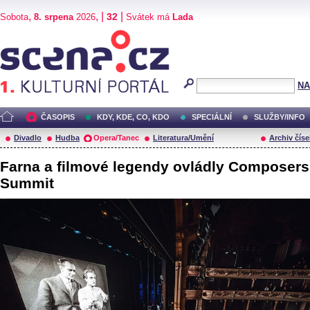
,
, |
|
32
Sobota
8. srpena
2026
Svátek má
Lada
Scéna.cz
NA
ČASOPIS
KDY, KDE, CO, KDO
SPECIÁLNÍ
SLUŽBY/INFO
Divadlo
Hudba
Opera/Tanec
Literatura/Umění
Archiv číse
Farna a filmové legendy ovládly Composers
Summit