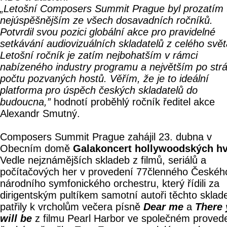
„Letošní Composers Summit Prague byl prozatím 
nejúspěšnějším ze všech dosavadních ročníků.
Potvrdil svou pozici globální akce pro pravidelné
setkávání audiovizuálních skladatelů z celého svět
Letošní ročník je zatím nejbohatším v rámci
nabízeného industry programu a největším po str
počtu pozvaných hostů. Věřím, že je to ideální
platforma pro úspěch českých skladatelů do
budoucna,”
hodnotí proběhlý ročník ředitel akce
Alexandr Smutný.
Composers Summit Prague zahájil 23. dubna v
Obecním domě
Galakoncert hollywoodských h
Vedle nejznámějších skladeb z filmů, seriálů a
počítačových her v provedení 77členného Českéh
národního symfonického orchestru, který řídili za
dirigentským pultíkem samotní autoři těchto sklad
patřily k vrcholům večera písně
Dear me
a
There
will be
z filmu Pearl Harbor ve společném proved