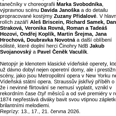
tanečníky v choreografii
Marka Svobodníka
,
výpravnou scénu
Davida Janoška
a do detailu
propracované kostýmy
Zuzany Přidalové
. V hlav
rolích zazáří
Aleš Briscein, Richard Samek, Dan
Straková, Veronika Rovná, Roman a Tadeáš
Hozovi, Ondřej Koplík, Martin Šrejma, Jana
Hrochová, Doubravka Novotná
a další oblíbení
sólisté, které doplní herci Činohry NdB
Jakub
Svojanovský
a
Pavel Čeněk Vaculík
.
Netopýr je klenotem klasické vídeňské operety, kt
už dávno dobyl nejen operetní domy, ale i prestižn
scény, jako jsou Metropolitní opera v New Yorku 
Vídeňská státní opera. Straussův jiskřivý příběh o
že i nevinné flirtování se nemusí vyplatit, vznikl v
rekordním čase čtyř měsíců a od své premiéry v r
1874 nepřestává diváky bavit svou vtipnou záplet
brilantními melodiemi.
Reprízy: 13., 17., 21. června 2026.