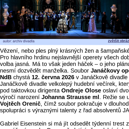
zvětšit obrá
autor: archiv divadla
Vězení, nebo ples plný krásných žen a šampaňsk
Pro hlavního hrdinu nejslavnější operety všech dob
volba jasná. Má to však jeden háček – o jeho plán
nesmí dozvědět manželka. Soubor
Janáčkovy op
NdB
chystá
12. června 2026
v Janáčkově divadle
Janáčkově divadle velkolepý hudební večírek, kte
pod taktovkou dirigenta
Ondreje Olose
oslaví dvo
výročí narození
Johanna Strausse ml
. Režie se u
Vojtěch Orenič
, čímž soubor pokračuje v dlouho
spolupráci s výraznými talenty z řad absolventů 
Gabriel Eisenstein si má jít odsedět týdenní trest 