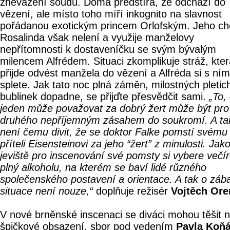
znevážení soudu. Doma předstírá, že odchází do
vězení, ale místo toho míří inkognito na slavnost
pořádanou exotickým princem Orlofským. Jeho ch
Rosalinda však nelení a využije manželovy
nepřítomnosti k dostaveníčku se svým bývalým
milencem Alfrédem. Situaci zkomplikuje stráž, kte
přijde odvést manžela do vězení a Alfréda si s ním
splete. Jak tato noc plná záměn, milostných pletic
bublinek dopadne, se přijďte přesvědčit sami.
„To,
jeden může považovat za dobrý žert může být pro
druhého nepříjemným zásahem do soukromí. A ta
není čemu divit, že se doktor Falke pomstí svému
příteli Eisensteinovi za jeho “žert” z minulosti. Jak
jeviště pro inscenování své pomsty si vybere večí
plný alkoholu, na kterém se baví lidé různého
společenského postavení a orientace. A tak o záb
situace není nouze,“
doplňuje režisér
Vojtěch Ore
V nové brněnské inscenaci se diváci mohou těšit 
špičkové obsazení, sbor pod vedením
Pavla Koň