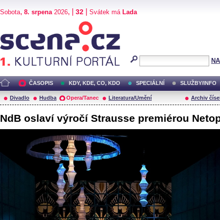
,
, |
|
32
Sobota
8. srpena
2026
Svátek má
Lada
Scéna.cz
NA
ČASOPIS
KDY, KDE, CO, KDO
SPECIÁLNÍ
SLUŽBY/INFO
Divadlo
Hudba
Opera/Tanec
Literatura/Umění
Archiv číse
NdB oslaví výročí Strausse premiérou Neto