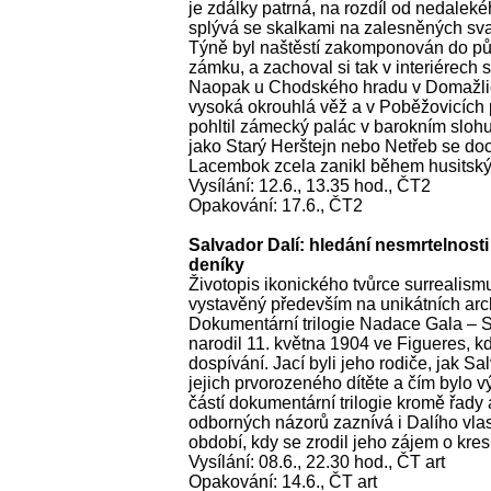
je zdálky patrná, na rozdíl od nedaleké
splývá se skalkami na zalesněných sv
Týně byl naštěstí zakomponován do p
zámku, a zachoval si tak v interiérech
Naopak u Chodského hradu v Domažlicí
vysoká okrouhlá věž a v Poběžovicích 
pohltil zámecký palác v barokním slohu
jako Starý Herštejn nebo Netřeb se doc
Lacembok zcela zanikl během husitský
Vysílání: 12.6., 13.35 hod., ČT2
Opakování: 17.6., ČT2
Salvador Dalí: hledání nesmrtelnosti
deníky
Životopis ikonického tvůrce surrealism
vystavěný především na unikátních arc
Dokumentární trilogie Nadace Gala – S
narodil 11. května 1904 ve Figueres, kde 
dospívání. Jací byli jeho rodiče, jak Sa
jejich prvorozeného dítěte a čím bylo v
částí dokumentární trilogie kromě řady 
odborných názorů zaznívá i Dalího vlas
období, kdy se zrodil jeho zájem o kres
Vysílání: 08.6., 22.30 hod., ČT art
Opakování: 14.6., ČT art