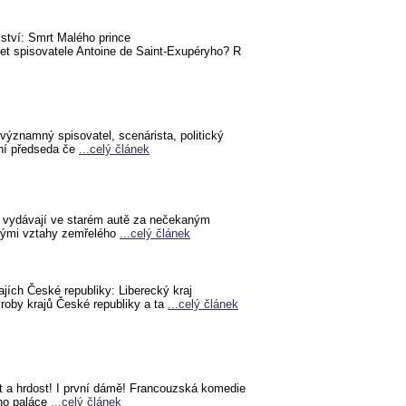
mství: Smrt Malého prince
let spisovatele Antoine de Saint-Exupéryho? R
 významný spisovatel, scenárista, politický
ní předseda če
...celý článek
 vydávají ve starém autě za nečekaným
tými vztahy zemřelého
...celý článek
ajích České republiky: Liberecký kraj
ýroby krajů České republiky a ta
...celý článek
 a hrdost! I první dámě! Francouzská komedie
ho paláce
...celý článek