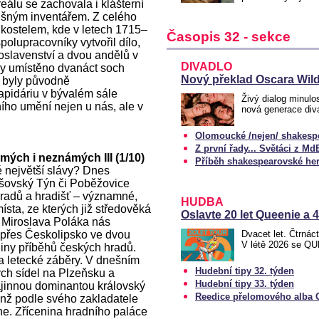
reálu se zachovala i klášterní
ušným inventářem. Z celého
 kostelem, kde v letech 1715–
Časopis 32 - sekce
olupracovníky vytvořil dílo,
slavenství a dvou andělů v
DIVADLO
asy umístěno dvanáct soch
Nový překlad Oscara Wild
ré byly původně
apidáriu v bývalém sále
Živý dialog minulo
ního umění nejen u nás, ale v
nová generace div
Olomoucké /nejen/ shakespe
Z první řady... Světáci z Md
ých i neznámých III (1/10)
Příběh shakespearovské her
 největší slávy? Dnes
ršovský Týn či Poběžovice
hradů a hradišť – významné,
HUDBA
ísta, ze kterých již středověká
Oslavte 20 let Queenie a 
a Miroslava Poláka nás
 přes Českolipsko ve dvou
Dvacet let. Čtrnác
V létě 2026 se Q
jiny příběhů českých hradů.
a letecké záběry. V dnešním
Hudební tipy 32. týden
ých sídel na Plzeňsku a
Hudební tipy 33. týden
rajinnou dominantou královský
Reedice přelomového alba 
enž podle svého zakladatele
ne. Zřícenina hradního paláce