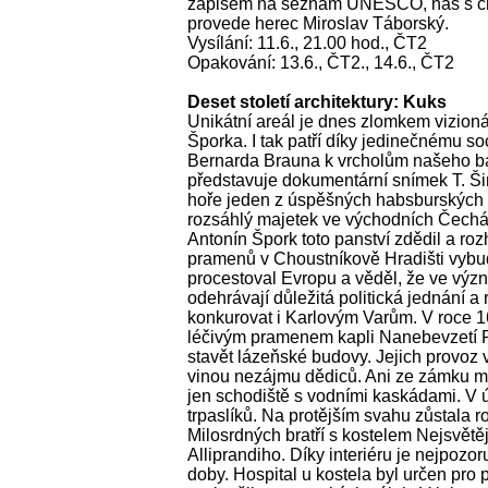
zápisem na seznam UNESCO, nás s ch
provede herec Miroslav Táborský.
Vysílání: 11.6., 21.00 hod., ČT2
Opakování: 13.6., ČT2., 14.6., ČT2
Deset století architektury: Kuks
Unikátní areál je dnes zlomkem vizion
Šporka. I tak patří díky jedinečnému 
Bernarda Brauna k vrcholům našeho b
představuje dokumentární snímek T. Ši
hoře jeden z úspěšných habsburských 
rozsáhlý majetek ve východních Čechá
Antonín Špork toto panství zdědil a ro
pramenů v Choustníkově Hradišti vybu
procestoval Evropu a věděl, že ve výz
odehrávají důležitá politická jednání a
konkurovat i Karlovým Varům. V roce 1
léčivým pramenem kapli Nanebevzetí 
stavět lázeňské budovy. Jejich provoz 
vinou nezájmu dědiců. Ani ze zámku m
jen schodiště s vodními kaskádami. V 
trpaslíků. Na protějším svahu zůstala r
Milosrdných bratří s kostelem Nejsvětěj
Alliprandiho. Díky interiéru je nejpozo
doby. Hospital u kostela byl určen pro