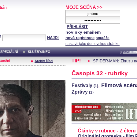
MOJE SCÉNA >>
tián
PŘIHLÁSIT
novinky emailem
NAJDI
nová registrace
soutěže
nastavit jako domovskou stránku
SPECIÁLNÍ
SLUŽBY/INFO
quantcom
TIP!
SPIDER-MAN: Zbrusu no
/Umění
Archiv čísel
Časopis 32 - rubriky
,
Filmová scé
Festivaly
(1)
Zprávy
(1)
Články v rubrice - Z éteru
Originální groteska - film