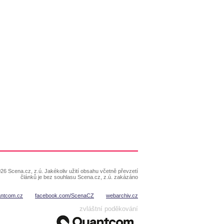
26 Scena.cz, z.ú. Jakékoliv užití obsahu včetně převzetí
článků je bez souhlasu Scena.cz, z.ú. zakázáno
antcom.cz
facebook.com/ScenaCZ
webarchiv.cz
zvláštní poděkování