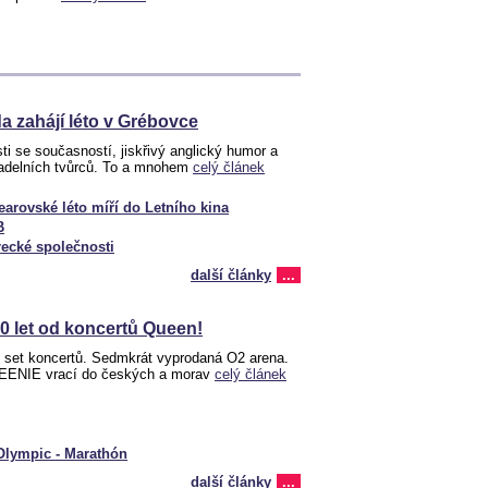
a zahájí léto v Grébovce
sti se současností, jiskřivý anglický humor a
adelních tvůrců. To a mnohem
celý článek
arovské léto míří do Letního kina
B
ecké společnosti
další články
...
40 let od koncertů Queen!
t set koncertů. Sedmkrát vyprodaná O2 arena.
UEENIE vrací do českých a morav
celý článek
Olympic - Marathón
další články
...