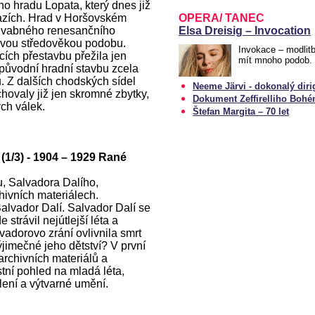
ho hradu Lopata, který dnes již
azích. Hrad v Horšovském
OPERA/ TANEC
ůvabného renesančního
Elsa Dreisig – Invocation
 svou středověkou podobu.
Invokace – modlit
ch přestavbu přežila jen
mít mnoho podob. 
původní hradní stavbu zcela
. Z dalších chodských sídel
Neeme Järvi - dokonalý diri
hovaly již jen skromné zbytky,
Dokument Zeffirelliho Boh
ch válek.
Štefan Margita – 70 let
 (1/3) - 1904 – 1929 Rané
u, Salvadora Dalího,
hivních materiálech.
alvador Dalí. Salvador Dalí se
strávil nejútlejší léta a
lvadorovo zrání ovlivnila smrt
ýjimečné jeho dětství? V první
archivních materiálů a
tní pohled na mladá léta,
lení a výtvarné umění.