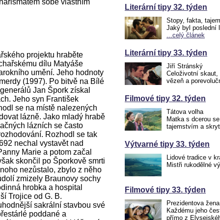
arismatem sobě vlastním
Literární tipy 32. týden
Stopy, fakta, taje
Jaký byl poslední 
...celý článek
Literární tipy 33. týden
ářského projektu hraběte
sochařskému dílu Matyáše
Jiří Stránský
arokního umění. Jeho hodnoty
Celoživotní skaut,
merdy (1997). Po bitvě na Bílé
vězeň a porevoluč
generálů Jan Špork získal
Filmové tipy 32. týden
ch. Jeho syn František
zhodl se na místě nalezených
Tátova volha
dovat lázně. Jako mladý hrabě
Matka s dcerou se
načných lázních se často
tajemstvím a skry
 rozhodování. Rozhodl se tak
692 nechal vystavět nad
Výtvarné tipy 33. týden
Panny Marie a potom začal
Lidové tradice v kr
však skončil po Šporkově smrti
Mistři rukodělné v
noho nezůstalo, zbylo z něho
údolí zmizely Braunovy sochy
odinná hrobka a hospital
Filmové tipy 33. týden
ší Trojice od G. B.
Prezidentova žena
ruhodnější sakrální stavbou své
Každému jeho čest
 přestárlé poddané a
přímo z Elysejské