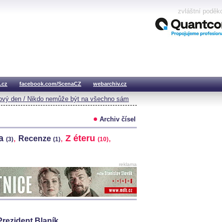
zvláštní poděk
.cz
facebook.com/ScenaCZ
webarchiv.cz
vý den / Nikdo nemůže být na všechno sám
Archiv čísel
na
,
,
Z éteru
,
Recenze
(3)
(1)
(10)
reklama
 Prezident Blaník