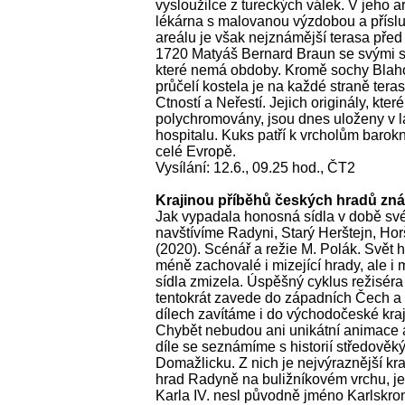
vysloužilce z tureckých válek. V jeho a
lékárna s malovanou výzdobou a přísl
areálu je však nejznámější terasa před
1720 Matyáš Bernard Braun se svými sp
které nemá obdoby. Kromě sochy Blaho
průčelí kostela je na každé straně ter
Ctností a Neřestí. Jejich originály, kte
polychromovány, jsou dnes uloženy v l
hospitalu. Kuks patří k vrcholům barok
celé Evropě.
Vysílání: 12.6., 09.25 hod., ČT2
Krajinou příběhů českých hradů znám
Jak vypadala honosná sídla v době své
navštívíme Radyni, Starý Herštejn, Ho
(2020). Scénář a režie M. Polák. Svět 
méně zachovalé i mizející hrady, ale i m
sídla zmizela. Úspěšný cyklus režisér
tentokrát zavede do západních Čech a
dílech zavítáme i do východočeské kra
Chybět nebudou ani unikátní animace 
díle se seznámíme s historií středověk
Domažlicku. Z nich je nejvýraznější k
hrad Radyně na buližníkovém vrchu, j
Karla IV. nesl původně jméno Karlskro