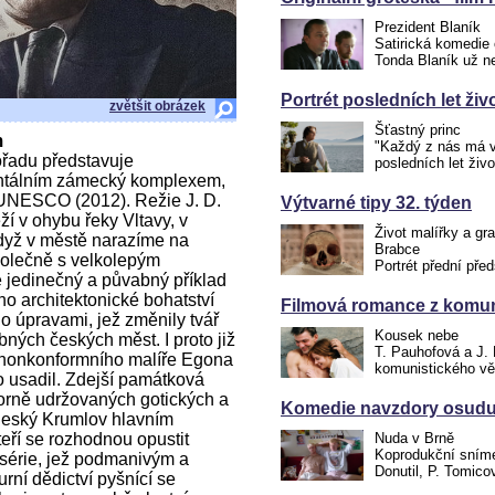
Prezident Blaník
Satirická komedie 
Tonda Blaník už 
Portrét posledních let ži
zvětšit obrázek
Šťastný princ
m
"Každý z nás má v 
řadu představuje
posledních let ži
ntálním zámecký komplexem,
 UNESCO (2012). Režie J. D.
Výtvarné tipy 32. týden
í v ohybu řeky Vltavy, v
Život malířky a gr
dyž v městě narazíme na
Brabce
polečně s velkolepým
Portrét přední pře
jedinečný a půvabný příklad
o architektonické bohatství
Filmová romance z komun
no úpravami, jež změnily tvář
Kousek nebe
ných českých měst. I proto již
T. Pauhofová a J. 
o nonkonformního malíře Egona
komunistického vě
o usadil. Zdejší památková
zorně udržovaných gotických a
Komedie navzdory osudu.
 Český Krumlov hlavním
teří se rozhodnou opustit
Nuda v Brně
Koprodukční snímek
série, jež podmanivým a
Donutil, P. Tomico
ní dědictví pyšnící se