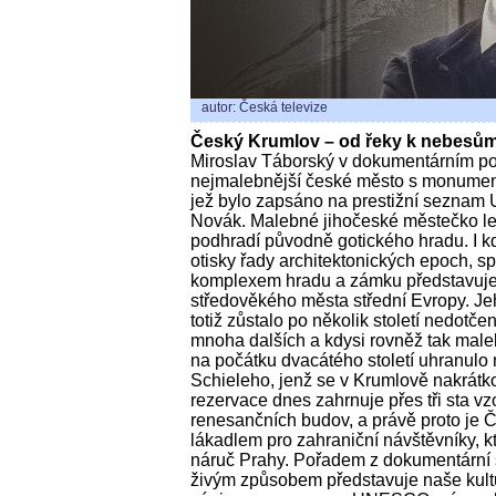
autor: Česká televize
Český Krumlov – od řeky k nebesů
Miroslav Táborský v dokumentárním po
nejmalebnější české město s monume
jež bylo zapsáno na prestižní seznam
Novák. Malebné jihočeské městečko lež
podhradí původně gotického hradu. I k
otisky řady architektonických epoch, s
komplexem hradu a zámku představuje 
středověkého města střední Evropy. Jeh
totiž zůstalo po několik století nedotče
mnoha dalších a kdysi rovněž tak maleb
na počátku dvacátého století uhranul
Schieleho, jenž se v Krumlově nakrátk
rezervace dnes zahrnuje přes tři sta v
renesančních budov, a právě proto je
lákadlem pro zahraniční návštěvníky, k
náruč Prahy. Pořadem z dokumentární 
živým způsobem představuje naše kultur