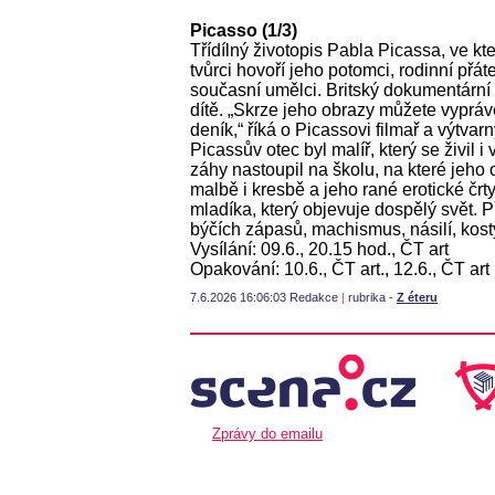
Picasso (1/3)
Třídílný životopis Pabla Picassa, ve k
tvůrci hovoří jeho potomci, rodinní přát
současní umělci. Britský dokumentární 
dítě. „Skrze jeho obrazy můžete vyprávě
deník,“ říká o Picassovi filmař a výtva
Picassův otec byl malíř, který se živil
záhy nastoupil na školu, na které jeho o
malbě i kresbě a jeho rané erotické čr
mladíka, který objevuje dospělý svět. 
býčích zápasů, machismus, násilí, kost
Vysílání: 09.6., 20.15 hod., ČT art
Opakování: 10.6., ČT art., 12.6., ČT art
7.6.2026 16:06:03 Redakce
|
rubrika -
Z éteru
Zprávy do emailu