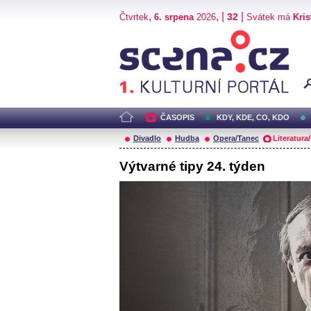
,
, |
|
32
Čtvrtek
6. srpena
2026
Svátek má
Kris
Scéna.cz
ČASOPIS
KDY, KDE, CO, KDO
Divadlo
Hudba
Opera/Tanec
Literatura
Výtvarné tipy 24. týden