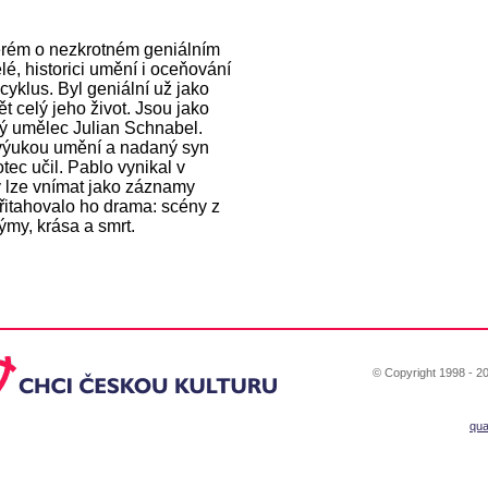
terém o nezkrotném geniálním
elé, historici umění i oceňování
cyklus. Byl geniální už jako
t celý jeho život. Jsou jako
rný umělec Julian Schnabel.
 i výukou umění a nadaný syn
tec učil. Pablo vynikal v
ty lze vnímat jako záznamy
Přitahovalo ho drama: scény z
ýmy, krása a smrt.
© Copyright 1998 - 20
qu