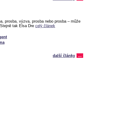
ba, prosba, výzva, prosba nebo prosba – může
Stejně tak Elsa Dre
celý článek
gent
éma
další články
...