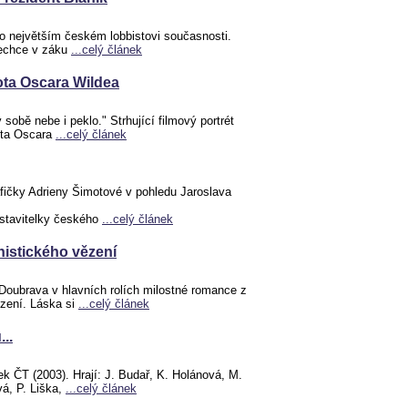
o největším českém lobbistovi současnosti.
nechce v záku
...celý článek
vota Oscara Wildea
sobě nebe i peklo." Strhující filmový portrét
vota Oscara
...celý článek
afičky Adrieny Šimotové v pohledu Jaroslava
dstavitelky českého
...celý článek
istického vězení
Doubrava v hlavních rolích milostné romance z
zení. Láska si
...celý článek
..
 ČT (2003). Hrají: J. Budař, K. Holánová, M.
vá, P. Liška,
...celý článek