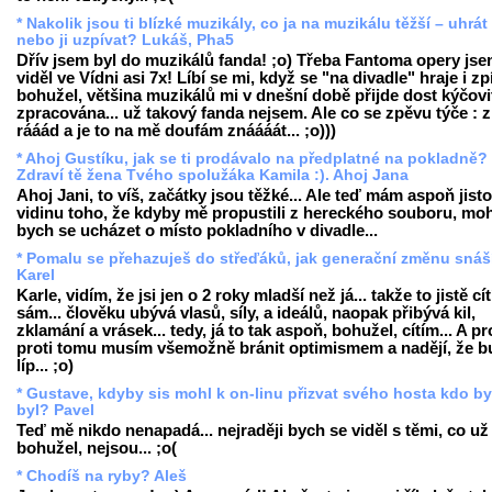
* Nakolik jsou ti blízké muzikály, co ja na muzikálu těžší – uhrát 
nebo ji uzpívat? Lukáš, Pha5
Dřív jsem byl do muzikálů fanda! ;o) Třeba Fantoma opery js
viděl ve Vídni asi 7x! Líbí se mi, když se "na divadle" hraje i zp
bohužel, většina muzikálů mi v dnešní době přijde dost kýčovi
zpracována... už takový fanda nejsem. Ale co se zpěvu týče : 
rááád a je to na mě doufám znáááát... ;o)))
* Ahoj Gustíku, jak se ti prodávalo na předplatné na pokladně?
Zdraví tě žena Tvého spolužáka Kamila :). Ahoj Jana
Ahoj Jani, to víš, začátky jsou těžké... Ale teď mám aspoň jist
vidinu toho, že kdyby mě propustili z hereckého souboru, moh
bych se ucházet o místo pokladního v divadle...
* Pomalu se přehazuješ do střeďáků, jak generační změnu snáší
Karel
Karle, vidím, že jsi jen o 2 roky mladší než já... takže to jistě cít
sám... člověku ubývá vlasů, síly, a ideálů, naopak přibývá kil,
zklamání a vrásek... tedy, já to tak aspoň, bohužel, cítím... A pr
proti tomu musím všemožně bránit optimismem a nadějí, že b
líp... ;o)
* Gustave, kdyby sis mohl k on-linu přizvat svého hosta kdo by
byl? Pavel
Teď mě nikdo nenapadá... nejraději bych se viděl s těmi, co už 
bohužel, nejsou... ;o(
* Chodíš na ryby? Aleš