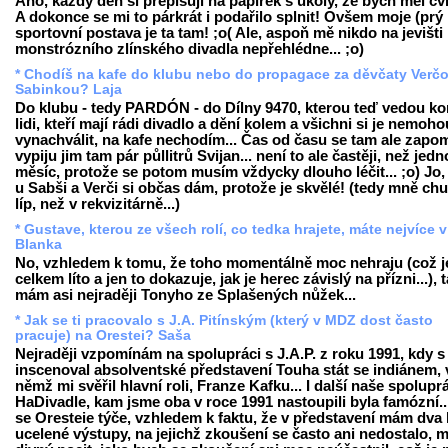
Ano, každý den si přepisuji na papírek s úkoly, že bych měl cvič
A dokonce se mi to párkrát i podařilo splnit! Ovšem moje (prý 
sportovní postava je ta tam! ;o( Ale, aspoň mě nikdo na jevišti
monstrózního zlínského divadla nepřehlédne... ;o)
* Chodíš na kafe do klubu nebo do propagace za děvčaty Verč
Sabinkou? Laja
Do klubu - tedy PARDÓN - do Dílny 9470, kterou teď vedou k
lidi, kteří mají rádi divadlo a dění kolem a všichni si je nemoho
vynachválit, na kafe nechodím... Čas od času se tam ale zapo
vypiju jim tam pár půllitrů Svijan... není to ale častěji, než jed
měsíc, protože se potom musím vždycky dlouho léčit... ;o) Jo,
u Sabši a Verči si občas dám, protože je skvělé! (tedy mně ch
líp, než v rekvizitárně...)
* Gustave, kterou ze všech rolí, co tedka hrajete, máte nejvíce v
Blanka
No, vzhledem k tomu, že toho momentálně moc nehraju (což j
celkem líto a jen to dokazuje, jak je herec závislý na přízni...), 
mám asi nejraději Tonyho ze Splašených nůžek...
* Jak se ti pracovalo s J.A. Pitínským (který v MDZ dost často
pracuje) na Orestei? Saša
Nejraději vzpomínám na spolupráci s J.A.P. z roku 1991, kdy s
inscenoval absolventské představení Touha stát se indiánem, 
němž mi svěřil hlavní roli, Franze Kafku... I další naše spolupr
HaDivadle, kam jsme oba v roce 1991 nastoupili byla famózní..
se Oresteie týče, vzhledem k faktu, že v představení mám dva 
ucelené výstupy, na jejichž zkoušení se často ani nedostalo,