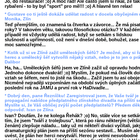
Jo, do restaurace! ;o) A moc rád! Ale často jsem si říkal, že ta
rybaření - to by byl "sport" pro mě!!! ;o) A hlavně ten relax!
* Gustave co ti ještě dokáže udělat radost v docela obyčejném 
Monika, Zlín
Teď přemýšlím, co znamená ta čtverka v závorce... Že má pisat
roky? V takovém věku, takovou filosofickou otázku? V každé
případě mi vždycky udělá radost, když se setkám s lidskou
slušností a upřímností, což není v dnešní době, bohužel, zase
moc samozřejmé...
* Kolik už si ve Zlíně zažil uměleckých šéfů? Je možné, aby si 
herec a umělecký šéf vytvořili nějaký vztah, nebo je to jen o prác
Dalibor
Ha, ha... Uměleckých šéfů jsem ve Zlíně zažil už opravdu hodn
Jednoho dokonce dvakrát! ;o) Myslím, že pokud má člověk do
vztah se šéfem, není to jistě na škodu... Zažil jsem tu asi oboje
Nicméně nejraději vzpomínám na období svých úplných začát
poslední rok na JAMU a první rok v HaDivadle...
* Dobrý den, pane Řezníčku! Zaregistroval jsem, že Vaše tvář je
propagační nabídce předplatného zlínského divadla na příští s
Myslíte si, že Váš obličej zvýší počet předplatitelů? Předem děk
odpověď. Ivan ze Zlína
Ivan? Doufám, že ne kolega Řehák? ;o) No, stále více se setk
tím, že jsem "tváří z trolejbusu", která po ránu některým (větš
ženám) zlepšuje náladu... taky už mi někteří diváci vyčítali, jak
dramaturgický plán jsem na příští sezónu sestavil... Musím ale
uvést, že plán her herci nevytváří. Herec je velmi nesvobodné