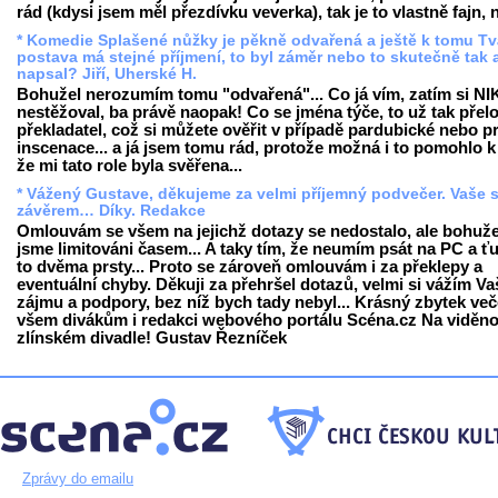
rád (kdysi jsem měl přezdívku veverka), tak je to vlastně fajn, 
* Komedie Splašené nůžky je pěkně odvařená a ještě k tomu Tv
postava má stejné příjmení, to byl záměr nebo to skutečně tak 
napsal? Jiří, Uherské H.
Bohužel nerozumím tomu "odvařená"... Co já vím, zatím si N
nestěžoval, ba právě naopak! Co se jména týče, to už tak přelo
překladatel, což si můžete ověřit v případě pardubické nebo p
inscenace... a já jsem tomu rád, protože možná i to pomohlo k 
že mi tato role byla svěřena...
* Vážený Gustave, děkujeme za velmi příjemný podvečer. Vaše 
závěrem… Díky. Redakce
Omlouvám se všem na jejichž dotazy se nedostalo, ale bohuže
jsme limitováni časem... A taky tím, že neumím psát na PC a 
to dvěma prsty... Proto se zároveň omlouvám i za překlepy a
eventuální chyby. Děkuji za přehršel dotazů, velmi si vážím V
zájmu a podpory, bez níž bych tady nebyl... Krásný zbytek več
všem divákům i redakci webového portálu Scéna.cz Na viděn
zlínském divadle! Gustav Řezníček
Zprávy do emailu