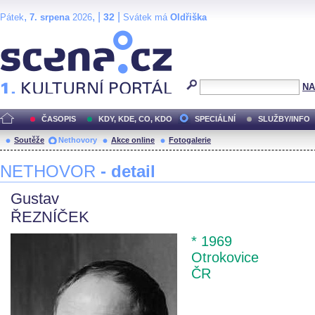
,
, |
|
32
Pátek
7. srpena
2026
Svátek má
Oldřiška
Scéna.cz
NA
ČASOPIS
KDY, KDE, CO, KDO
SPECIÁLNÍ
SLUŽBY/INFO
Soutěže
Nethovory
Akce online
Fotogalerie
NETHOVOR
- detail
Gustav
ŘEZNÍČEK
* 1969
Otrokovice
ČR