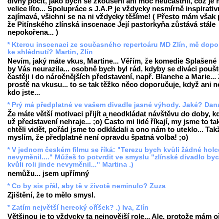
divný pocit, jako bych se zkoušení ani moc neúčastnil, což je 
velice líto... Spolupráce s J.A.P je vždycky nesmírně inspirativ
zajímavá, všichni se na ni vždycky těšíme! ( Přesto mám však 
že Pitínského zlínská inscenace Její pastorkyňa zůstává stále
nepokořena... )
* Kterou inscenaci ze současného repertoáru MD Zlín, mě dopo
ke shlédnutí? Martin, Zlín
Nevím, jaký máte vkus, Martine... Věřím, že komedie Splašené
by Vás neurazila... osobně bych byl rád, kdyby se diváci poušt
častěji i do náročnějších představení, např. Blanche a Marie... 
prostě na vkusu... to se tak těžko něco doporučuje, když ani n
kdo jste...
* Prý má předplatné ve vašem divadle jasné výhody. Jaké? Dana
Že máte větší motivaci přijít a neodkládat návštěvu do doby, k
už představení nehraje... ;o) Často mi lidé říkají, my jsme to ta
chtěli vidět, pořád jsme to odkládali a ono nám to uteklo... Tak
myslím, že předplatné není opravdu špatná volba! ;o)
* V jednom českém filmu se říká: "Terezu bych kvůli žádné holc
nevyměnil...." Můžeš to potvrdit ve smyslu "zlínské divadlo by
kvůli roli jinde nevyměnil..." Martina .)
nemůžu... jsem upřímný
* Co by sis přál, aby tě v životě neminulo? Zuza
Zjištění, že to mělo smysl.
* Zatím největší herecký oříšek? .) Iva, Zlín
Většinou je to vždycky ta nejnovější role... Ale, protože mám o