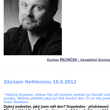
Gustav ŘEZNÍČEK - kompletní životo
Záznam NetHovoru 16.5.2012
* Vážený Gustave, vítáme Vás při druhém setkání se čtenáři na
portálu. Můžete přiblížit jaký byl Váš dnešní den. Či co Vás ješt
čeká. Redakce
Dobrý podvečer, jaký jsem měl den? Dopoledne : představení