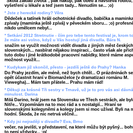
"Škola základ života", pak nákup, pak oběd a návštěva rodičů,
vyšetření u lékaře a teď jsem tady... Nenudím se... ;o)
* Jste z herecké rodiny? Věra
Dědeček a tatínek hráli ochotnické divadlo, babička a mamink
zpívaly (maminka ještě zpívá) v pěveckém sboru... ;o) profesn
nikdo umělcem nebyl...
* Setkání 2012 Stretnutie - čím pro tebe tento festival je, krom t
že máte asi volno, když u Vás hostují jiná divadla. Bára N.
snažím se využít možnosti vidět divadla z jiných měst českých
slovenských... nasbírat nějakou inspiraci... často však ale přic
tuto dobu i jiné krátkodobé pracovní nabídky, které máme asp
možnost využít...
* Kudykam již skončil, přesto - jezdíš ještě do Prahy? Hanka
Do Prahy jezdím, ale méně, než bych chtěl... O prázdninách s
opět účastnit hraní v Biomanželce (v dramatizaci románu M.
Viewegha)... Mám tam přátele... Prahu mám rád!
* Děkuji za krásné Tři sestry v Trnavě, už je to pro vás asi dávn
minulost. Darina
Milá Darino, hrál jsem na Slovensku ve Třech sestrách, ale byl
Nitře... Vzpomínám na to moc rád a s nostalgií... Hraní se
slovenskými kolegyněmi a kolegy jsem si moc užíval. Byli na 
hodní. Škoda, že nic netrvá věčně...
* Kdy jsi nejraději v divadle? Eva, Brno
večer, na jevišti, v představení, na které můžu být pyšný... boh
to není vždycky... ;o(