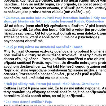
povolání, kdy neustále čekáte, kdo a co (jestli vůbec něco) Vá
nabídne... Taky se někdy bojím, že v případě, že počet předplat
nevzroste, bude to vedení divadla, k němuž jsem často kritický
označovat jako prohru mého vkladu (mé vizáže)... ;o)
* Gustave, co nebo kdo ovlivnil tvoji hereckou kariéru? Kdy nas
zlom, při kterém sis řekl, ano budu hercem! Radek, Otrokovice
Už od dětství jsem chtěl být zpěvákem a lékařem. V pěti letec
neustále tvrdil, že přes den budu léčit lidi a večer jim pro dob
náladu zazpívám... Od tohoto rozhodnutí už není daleko k tom
stát se hercem, který v sobě trochu umělce a psychologa (i
psychopata) vlastně má...
* Jaký je tvůj názor na divadelní ocenění? Tomáš
Milý Tomáši! Ocenění vždycky oceňovaného potěší! Nicméně 
poli umění a kultury se velmi těžce srovnává... Každý člověk 
danou věc jiný názor... Proto jakékoliv soutěžení v této oblasti
připadá směšné! Prostě, myslím si, že divadlo nehrajeme prot
abychom dostávali ceny... Asi tak! Nejhezčí cenou je zájem pub
Například stále vyprodané představení Splašené nůžky, z něh
odcházejí rozesmátí a nadšení diváci , je ro nás jistě lepším
oceněním, než umělecká váza a diplom.
* Hrál jsi někdy roli, kterou jsi neměl rád? Alena, Otrokovice
Celkem často! A jsem moc rád, že to na mě nikdo nepoznal. A
tedy doufám! ;o) Vždycky se totiž snažím najít na nepříjemné
hereckém úkolu aspoň něco, co mi jej zpříjemní...
* Jak moc denně cvičíte? Peja