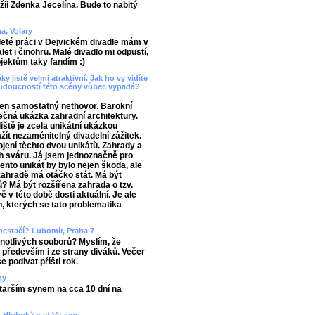
žii Zdenka Jecelína. Bude to nabitý
a, Volary
 leté práci v Dejvickém divadle mám v
et i činohru. Malé divadlo mi odpustí,
ojektům taky fandím :)
ky jistě velmi atraktivní. Jak ho vy vidíte
budoucností této scény vůbec vypadá?
eden samostatný nethovor. Barokní
čná ukázka zahradní architektury.
iště je zcela unikátní ukázkou
ažít nezaměnitelný divadelní zážitek.
ojení těchto dvou unikátů. Zahrady a
ch sváru. Já jsem jednoznačně pro
tento unikát by bylo nejen škoda, ale
zahradě má otáčko stát. Má být
rů? Má být rozšířena zahrada o tzv.
ě v této době dosti aktuální. Je ale
an, kterých se tato problematika
 nestačí? Lubomír, Praha 7
notlivých souborů? Myslím, že
e především i ze strany diváků. Večer
e podívat příští rok.
ny
starším synem na cca 10 dní na