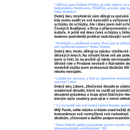
* Vážený pane řediteli Průdku, je nám velkou ctí a
ředitelského NetHovoru. Přiblížíte, prosím, jaký b
čeká. Redakce
Dobrý den, mnohokrát vám děkuji za pozvání.
kdy mohu sedět ve své kanceláři a vyřizovat 
schůzky do schůzky. Ale i dnes jsem měl schů
Českých Budějovic a Brna o připravovaném zá
kultuře. A ještě mě dnes čeká schůzka s šéfem
budeme podrobněji probírat nadcházející sez
* Pocházíte z umělecké rodiny. Proč jste se přihl
jste umělecké ambice? Heda, Včelná
Dobrý den, Hedo, děkuji za otázku. Umělecké 
dětských letech. Na střední škole mě ale potk
jsem si řekl, že na jeviště už nikdy nevstoup
dětské role v Prodané nevěstě v Národním div
medvědí službu jsem prokazoval divákům ND ně
nikoho netrápím.
* Lukáši lze shrnout, v čem je výjimečné současn
sezona? Libor
Dobrý den, Libore, Jihočeské divadlo je výj
souborové divadlo, které na rozdíl od ostatní
divadelní prázdniny a hraje před Otáčivým hl
kterým naše soubory pracují je v tomto ohled
* Co by podle vás měl dobrý ředitel divadla splň
Milý Pavle, tuhle otázku si kladu snad každý 
komunikovat svá rozmyšlená svá rozhodnutí. A
divákům, zřizovateli a dalším podporovatelům
* Pane řediteli, jakým způsobem chcete myslet na
dramaturgickým směřováním? Jiří