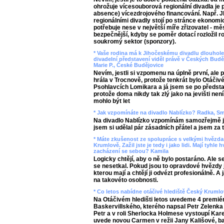
ohrožuje vícesouborová regionální divadla j
absence) vícezdrojového financování. Např. JD
regionálními divadly stojí po stránce ekonomi
potřebuje nese v největší míře zřizovatel - mě
bezpečnější, kdyby se poměr dotací rozložil ro
soukromý sektor (sponzory).
* Vaše rodina má k Jihočeskému divadlu dlouholet
divadelní představení viděl právě v Českých Budě
Marie P., České Budějovice
Nevím, jestli si vzpomenu na úplně první, ale 
hrála v Trocnově, protože tenkrát bylo Otáčivé
Psohlavcích Lomikara a já jsem se po představ
protože doma nikdy tak zlý jako na jevišti nen
mohlo být let
* Jak vzpomínáte na divadlo Nablízko? Radka, S
Na divadlo Nablízko vzpomínám samozřejmě j
jsem si udělal pár zásadních přátel a jsem za 
* Máte zkušenost ze spolupráce s velkými hvězda
Krumlově. Zažil jste je tedy i jako lidi. Mají tyhl
zacházení se sebou? Kamila
Logicky chtějí, aby o ně bylo postaráno. Ale
se nesetkal. Pokud jsou to opravdové hvězdy 
kterou mají a chtějí ji odvézt profesionálně. A
na takovéto osobnosti.
* Co letos nabídne otáčivé hlediště Český Kruml
Na Otáčivém hledišti letos uvedeme 4 premiér
Baskervillského, kterého napsal Petr Zelenka 
Petr a v roli Sherlocka Holmese vystoupí Kare
uvede novou Carmen v režii Jany Kališové, bale