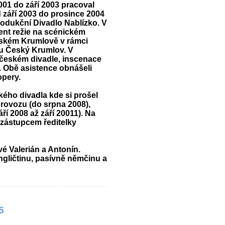
001 do září 2003 pracoval
 září 2003 do prosince 2004
odukční Divadlo Nablízko. V
tent režie na scénickém
Českém Krumlově v rámci
u Český Krumlov. V
hočeském divadle, inscenace
. Obě asistence obnášeli
opery.
kého divadla kde si prošel
rovozu (do srpna 2008),
í 2008 až září 20011). Na
 zástupcem ředitelky
é Valerián a Antonín.
gličtinu, pasívně němčinu a
5