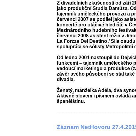
Z divadelních zkušeností od září 2
jako produkční Studia Damúza. Od
tajemník uměleckého provozu a pr
červenci 2007 se podílel jako asis
koncertě pro otáčivé hlediště v 
Mezinárodního hudebního festival
červenci 2008 asistent režie v Ji
La Forzza Del Destino / Síla osudu
spolupráci se sólisty Metropolitní 
Od ledna 2001 nastoupil do Dejvic
funkcemi – tajemník uměleckého p
vedoucí marketingu a produkce (zář
závěr svého působení se stal také
divadla.
Ženatý, manželka Adéla, dva synov
Aktivně slovem i písmem ovládá an
španělštinu.
Záznam NetHovoru 27.4.201