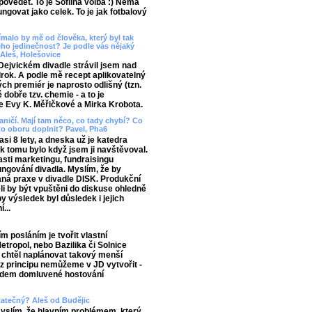
povědět. To je Sofiina volba :) Nemá
govat jako celek. To je jak fotbalový
ímalo by mě od člověka, který byl tak
eho jedinečnost? Je podle vás nějaký
 Aleš, Holešovice
v Dejvickém divadle strávil jsem nad
lrok. A podle mě recept aplikovatelný
ch premiér je naprosto odlišný (tzn.
 dobře tzv. chemie - a to je
e Evy K. Měřičkové a Mirka Krobota.
aničí. Mají tam něco, co tady chybí? Co
o oboru doplnit? Pavel, Pha6
si 8 lety, a dneska už je katedra
ak tomu bylo když jsem ji navštěvoval.
lasti marketingu, fundraisingu
ngování divadla. Myslím, že by
ná praxe v divadle DISK. Produkční
ěli by být vpuštěni do diskuse ohledně
y výsledek byl důsledek i jejich
...
 posláním je tvořit vlastní
etropol, nebo Bazilika či Solnice
ch chtěl naplánovat takový menší
é z principu nemůžeme v JD vytvořit -
edem domluvené hostování
tatečný? Aleš od Budějic
 myslím, že hlavním problémem, který