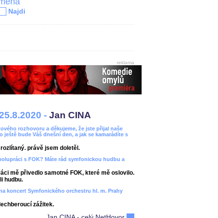
jména
Najdi
reklama
25.8.2020 -
Jan CINA
ového rozhovoru a děkujeme, že jste přijal naše
bo ještě bude Váš dnešní den, a jak se kamarádíte s
ozlítaný. právě jsem doletěl.
spolupráci s FOK? Máte rád symfonickou hudbu a
áci mě přivedlo samotné FOK, které mě oslovilo.
i hudbu.
ít na koncert Symfonického orchestru hl. m. Prahy
dechberoucí zážitek.
Jan CINA - celý NetHovor