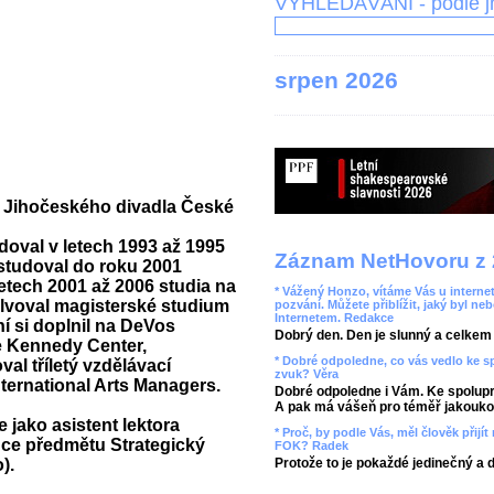
VYHLEDÁVÁNÍ - podle 
srpen 2026
m Jihočeského divadla České
doval v letech 1993 až 1995
Záznam NetHovoru z 
tudoval do roku 2001
tech 2001 až 2006 studia na
* Vážený Honzo, vítáme Vás u internet
olvoval magisterské studium
pozvání. Můžete přiblížit, jaký byl ne
Internetem. Redakce
í si doplnil na DeVos
Dobrý den. Den je slunný a celkem r
he Kennedy Center,
* Dobré odpoledne, co vás vedlo ke 
l tříletý vzdělávací
zvuk? Věra
ternational Arts Managers.
Dobré odpoledne i Vám. Ke spolupr
A pak má vášeň pro téměř jakoukol
 jako asistent lektora
* Proč, by podle Vás, měl člověk přij
ýuce předmětu Strategický
FOK? Radek
).
Protože to je pokaždé jedinečný a 