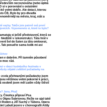
e především nerovnováha (nebo úplná
 si v porovnání s ostatními
cké velmi dobře. Ale dotaci, kterou
sto ČB. Bylo by pro divadla
vnoměrněji na město, kraj, stát a
é vazby. Takže jste patrně své první
jovicích. Vzpomenete si, které to bylo?
pamatuju si ještě představení, která se
 hlediště v rekonstrukci. Táta hrál v
ení šel do šaten za tátu omlouvat,
í. Tak posuďte sama kolik mi asi
míchov
en v dobrém. Při tamním působení
to moc rád.
mi v rámci hudebního festivalu v
e hvězdy nějaké zvláštní požadavky na
 se zcela přehnanými požadavky jsem
jsou většinou velmi pokorné k práci,
 já osobně jsem měl zatím vždy štěstí
ov? Jana, Pha2
y. Činohra připraví Psa
s Olgou Šubrtovou. Režie se ujal také
l Roden a Jiří Suchý z Tábora. Opera
t Labutí jezero v choreografii Attily