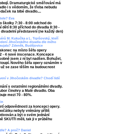
obojí. Dramaturgické směřování má
vadlo i s vědomím, že třeba nebudu
daček na blbé divadlo....
tele? Eva
do školky 7:30 - 8:00 odchod do
í dětí 8:30 příchod do divadla 8:30 -
- divadelní představení (ne každý den)
érů M. Kukučka a L. Trpišovský, kteří
dení Jihočeského divadla dle mého
zaujala? Zdeněk, Budějovice
akonec na místo šéfa opery
 2 - 4 nové inscenace. Koncepce
bně jsem z ní byl nadšen. Bohužel,
astoupí. Nového šéfa opery oznámím v
 a už se zase těším na budoucnost
avení v Jihočeském divadle? Chodí lidé
nání s ostatními regionálními divadly.
bor činohry a Malé divadlo. Oba
buje mezi 70 - 80%.
tin
etí odpovědnosti za koncepci opery.
očátku nebyly vnímány příliš
motivován a být o svém jednání
bě SKUTři měli, tak ji v průběhu
adle? A proč? Daniel