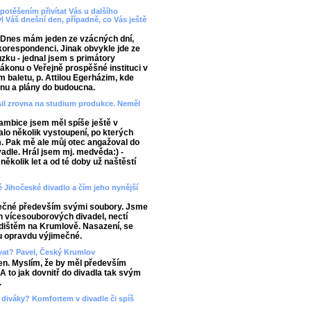
 potěšením přivítat Vás u dalšího
yl Váš dnešní den, případně, co Vás ještě
 Dnes mám jeden ze vzácných dní,
korespondenci. Jinak obvykle jde ze
zku - jednal jsem s primátory
konu o Veřejně prospěšné instituci v
 baletu, p. Attilou Egerházim, kde
ónu a plány do budoucna.
ásil zrovna na studium produkce. Neměl
ambice jsem měl spíše ještě v
alo několik vystoupení, po kterých
ím. Pak mě ale můj otec angažoval do
adle. Hrál jsem mj. medvěda:) -
kolik let a od té doby už naštěstí
é Jihočeské divadlo a čím jeho nynější
imečné především svými soubory. Jsme
ch vícesouborových divadel, nectí
edištěm na Krumlově. Nasazení, se
u opravdu výjimečné.
ovat? Pavel, Český Krumlov
den. Myslím, že by měl především
 to jak dovnitř do divadla tak svým
.
 diváky? Komfortem v divadle či spíš