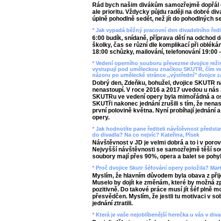
Rád bych našim divákům samozřejmě dopřál 
ale prioritu. Vždycky půjdu raději na dobré di
úplně pohodlně sedět, než jít do pohodlných se
* Jak vypadá běžný pracovní den divadelního ředi
6:00 budík, snídaně, příprava dětí na odchod 
školky, čas se různí dle komplikací při oblékán
18:00 schůzky, mailování, telefonování 19:00 
* Vedení operního souboru převezme dvojice režis
vystupují pod uměleckou značkou SKUTR, čím ve
názoru po umělecké stránce ,,výstřední" dvojce 
Dobrý den, Zdeňku, bohužel, dvojice SKUTR n
nenastoupí. V roce 2016 a 2017 uvedou u nás
SKUTRu ve vedení opery byla mimořádná a oso
SKUTři nakonec jednání zrušili s tím, že nen
první polovině května. Nyní probíhají jednání
opery.
* Jak hodnotíte pane řediteli návštěvnost předst
do divadla? Na co nejvíc? Kateřina, Písek
Návštěvnost v JD je velmi dobrá a to i v porov
Nejvyšší návštěvnosti se samozřejmě těší sou
soubory mají přes 90%, opera a balet se pohy
* Proč dvojice Skutr šéfování opery položila? Mar
Myslím, že hlavním důvodem byla obava z přij
Muselo by dojít ke změnám, které by možná zp
pozitivně. Do takové práce musí jít šéf plně 
přesvědčen. Myslím, že jestli tu motivaci v so
jednání ztratili.
* Která je vaše nejoblíbenější herečka u vás v div