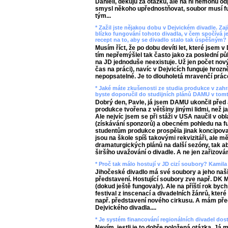
Danieli, děkuju za otázku, ale na ni nemohu od
smysl někoho upřednostňovat, soubor musí fun
tým...
* Zažil jste nějakou dobu v Dejvickém divadle. Zaj
blízko fungování tohoto divadla, v čem spočívá j
recept na to, aby se divadlo stalo tak úspěšným?
Musím říct, že po dobu devíti let, které jsem 
tím nepřemýšlel tak často jako za poslední pů
na JD jednoduše neexistuje. Už jen počet nový
čas na práci), navíc v Dejvicích funguje hrozně
nepopsatelné. Je to dlouholetá mravenčí prác
* Jaké máte zkušenosti ze studia produkce v zahr
byste doporučil do studijních plánů DAMU v tomt
Dobrý den, Pavle, já jsem DAMU ukončil před a
produkce tvořena z většiny jinými lidmi, než j
Ale nejvíc jsem se při stáži v USA naučil v ob
(získávání sponzorů) a obecném pohledu na fu
studentům produkce prospěla jinak koncipova
jsou na škole spíš takovými rekvizitáři, ale m
dramaturgických plánů na další sezóny, tak ab
širšího uvažování o divadle. A ne jen zařizování
* Proč tak málo hostují v JD cizí soubory? Kamila
Jihočeské divadlo má své soubory a jeho naším
představení. Hostující soubory zve např. DK M
(dokud ještě fungovaly). Ale na příští rok by
festival z inscenací a divadelních žánrů, kter
např. představení nového cirkusu. A mám př
Dejvického divadla....
* Je systém financování regionálních divadel dos
Nevím, jestli je to dobře položená otázka. Já