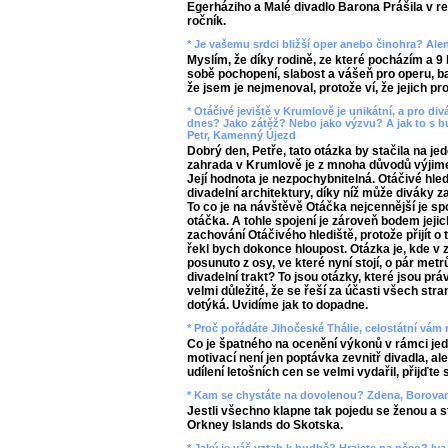
Egerháziho a Malé divadlo Barona Prášila v re
ročník.
* Je vašemu srdci bližší oper anebo činohra? Alen
Myslím, že díky rodině, ze které pocházím a 9
sobě pochopení, slabost a vášeň pro operu, bal
že jsem je nejmenoval, protože ví, že jejich pr
* Otáčivé jeviště v Krumlově je unikátní, a pro divá
dnes? Jako zátěž? Nebo jako výzvu? A jak to s 
Petr, Kamenný Újezd
Dobrý den, Petře, tato otázka by stačila na j
zahrada v Krumlově je z mnoha důvodů výjime
Její hodnota je nezpochybnitelná. Otáčivé hled
divadelní architektury, díky níž může diváky z
To co je na návštěvě Otáčka nejcennější je sp
otáčka. A tohle spojení je zároveň bodem jeji
zachování Otáčivého hlediště, protože přijít o 
řekl bych dokonce hloupost. Otázka je, kde v 
posunuto z osy, ve které nyní stojí, o pár met
divadelní trakt? To jsou otázky, které jsou práv
velmi důležité, že se řeší za účasti všech str
dotýká. Uvidíme jak to dopadne.
* Proč pořádáte Jihočeské Thálie, celostátní vám
Co je špatného na ocenění výkonů v rámci jed
motivací není jen poptávka zevnitř divadla, al
udílení letošních cen se velmi vydařil, přijďte s
* Kam se chystáte na dovolenou? Zdena, Borova
Jestli všechno klapne tak pojedu se ženou a 
Orkney Islands do Skotska.