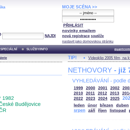
MOJE SCÉNA >>
ška
PŘIHLÁSIT
novinky emailem
NAJDI
nová registrace
soutěže
nastavit jako domovskou stránku
SPECIÁLNÍ
SLUŽBY/INFO
quantcom
TIP!
Videoklip 2005 film, na 
lerie
NETHOVORY
- již
VYHLEDÁVÁNÍ - podle d
1999
2000
2001
2002
200
2010
2011
2012
2013
201
* 1982
20
2022
2023
2024
2025
České Budějovice
leden
únor
březen
duben
ČR
srpen
září
říjen
listopad