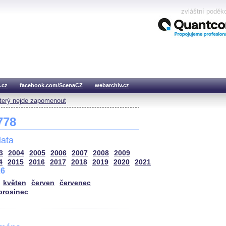
zvláštní poděk
.cz
facebook.com/ScenaCZ
webarchiv.cz
který nejde zapomenout
 778
ata
3
2004
2005
2006
2007
2008
2009
4
2015
2016
2017
2018
2019
2020
2021
26
květen
červen
červenec
prosinec