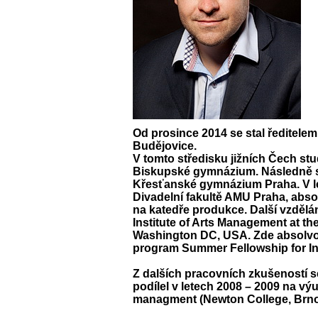
Od prosince 2014 se stal ředitele
Budějovice.
V tomto středisku jižních Čech stu
Biskupské gymnázium. Následně s
Křesťanské gymnázium Praha. V le
Divadelní fakultě AMU Praha, abs
na katedře produkce. Další vzdělán
Institute of Arts Management at t
Washington DC, USA. Zde absolvova
program Summer Fellowship for In
Z dalších pracovních zkušeností se
podílel v letech 2008 – 2009 na v
managment (Newton College, Brno