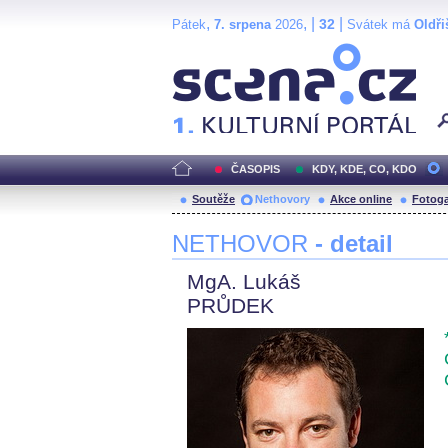
,
, |
|
32
Pátek
7. srpena
2026
Svátek má
Oldři
Scéna.cz
ČASOPIS
KDY, KDE, CO, KDO
Soutěže
Nethovory
Akce online
Fotoga
NETHOVOR
- detail
MgA. Lukáš
PRŮDEK