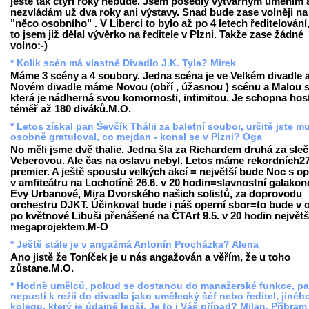
ještě tak čtyři roky nebude. Jsem posedlý výtvarným uměním 
nezvládám už dva roky ani výstavy. Snad bude zase volněji na
"něco osobního" . V Liberci to bylo až po 4 letech ředitelování,
to jsem již dělal vývěrko na ředitele v Plzni. Takže zase žádné
volno:-)
* Kolik scén má vlastně Divadlo J.K. Tyla? Mirek
Máme 3 scény a 4 soubory. Jedna scéna je ve Velkém divadle a
Novém divadle máme Novou (obří , úžasnou ) scénu a Malou 
která je nádherná svou komornosti, intimitou. Je schopna host
téměř až 180 diváků.M.O.
* Letos získal pan Ševčík Thálii za baletní soubor, určitě jste m
osobně gratuloval, co mejdan - konal se v Plzni? Oga
No měli jsme dvě thalie. Jedna šla za Richardem druhá za sle
Veberovou. Ale čas na oslavu nebyl. Letos máme rekordních2
premier. A ještě spoustu velkých akcí = největší bude Noc s o
v amfiteátru na Lochotíně 26.6. v 20 hodin=slavnostní galakon
Evy Urbanové, Mira Dvorského našich solistů, za doprovodu
orchestru DJKT. Účinkovat bude i náš operní sbor=to bude v 
po květnové Libuši přenášené na ČTArt 9.5. v 20 hodin největ
megaprojektem.M-O
* Ještě stále je v angažmá Antonín Procházka? Alena
Ano jistě že Toníček je u nás angažován a věřím, že u toho
zůstane.M.O.
* Hodně umělců, pokud se dostanou do manažerské funkce, p
nepustí k režii do divadla jako umělecký šéf nebo ředitel, jinéh
kolegu, který je údajně lepší. Je to i Váš případ? Milan, Příbram