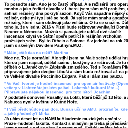
To posuďte sám. Ano je to častý případ. Ale režisérů pro oper
mnoho a jako ředitel divadla v Liberci jsem sám měl problém,
sehnal režiséry dna pokrytí sezon. Když Vás napadne nějaký 
režisér, dejte mi typ jistě se hodí. Já spíše mám snahu angažo
režiséry, které i sám obdivuji jako veličinu. O to se snažím. 
toho je, že v lednu 2016 v Plzni bude režírovat vynikající Domi
Neuner = Německo. Možná si pamatujete udělal dvě skvělé
inscenace kdysi ve Státní opeře patřící k režijním vrcholům
pražských scén . Byl to Othelo a Salome. A v jednání na rok 2
jsem s skvělým Davidem Pautnym.M.O.
* Máte ještě čas na režii? Martina
Moc ne. To je normální. Ale stihl jsem na Malé scéně udělat hr
kterou jsem napsal, udělal scénu , kostýmy a zrežíroval. Je to c
příběh o L.Janáčkovi= Zápisník zmizelého. Ted s Tomášem Pi
připravujeme jako dvojice Libuši a sám budu režírovat až na 
ve Velkém divadle Pucciniho Edgara. Pak si dám zas pauzu.
* Ve Vaší tvorbě je hodně inscenací pro open air festivaly (Oper
večery v Lichtenštejnském paláci, Loketské kulturní léto...).
Připravujete nějakou inscenaci pro toto léto? Joachim
V podstatě obnovení Rusalky na Lokti, která běží již 13 léto, a 
Nabucca nyní v květnu v Kutné Hoře.
* I Váš předchůdce pan doc. Burian učí na AMU, prozradíte, kde
a jaké předměty? Mirka
Já učím deset let na HAMU= Akademie muzických umění v
Praze=hudební fakulta. Kontakt s mladými je třeba já předává