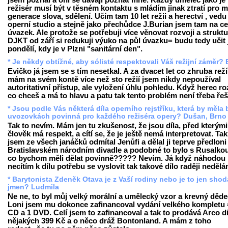
jsem poznal a oni se dávají poznat mně. Každý umělec jako je
režisér musí být v těsném kontaktu s mládím jinak ztratí pro m
generace slova, sdělení. Učím tam 10 let režii a herectví , vedu
operní studio a stejně jako přechůdce J.Burian jsem tam na ce
úvazek. Ale protože se potřebuji více věnovat rozvoji a strukt
DJKT od září si redukuji výuko na půl úvazku= budu tedy učit 
pondělí, kdy je v Plzni "sanitární den".
* Je někdy obtížné, aby sólisté respektovali Váš režijní záměr? 
Evičko já jsem se s tím nesetkal. A za dvacet let co zhruba reží
mám na svém kontě více než sto režií jsem nikdy nepoužíval
autoritativní přístup, ale vyložení úhlu pohledu. Když herec r
co chceš a má to hlavu a patu tak tento problém není třeba řeši
* Jsou podle Vás některá díla operního rejstříku, která by měla 
uvozovkách povinná pro každého režiséra opery? Dušan, Brno
Tak to nevím. Mám jen tu zkušenost, že jsou díla, před kterými
člověk má respekt, a cítí se, že je ještě nemá interpretovat. Tak
jsem ze všech janáčků odmítal Jenůfi a dělal ji teprve předloni
Bratislavském národním divadle a podobné to bylo s Rusalkou
co bychom měli dělat povinně????? Nevím. Já když náhodou
necítím k dílu potřebu se vyslovit tak takové dílo raději neděl
* Barytonista Zdeněk Otava je z Vaší rodiny nebo je to jen shod
jmen? Ludmila
Ne ne, to byl můj velký morální a umělecký vzor a krevný děde
Loni jsem mu dokonce zafinancoval vydání velkého kompletu 
CD a 1 DVD. Celí jsem to zafinancoval a tak to prodává Arco d
nějakých 399 Kč a o něco dráž Bontonland. A mám z toho