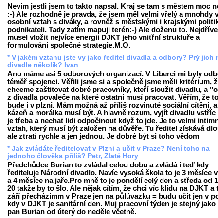
Nevím jestli jsem to takto napsal. Kraj se tam s městem moc 
:-) Ale rozhodně je pravda, že jsem měl velmi vřelý a mnohdy 
osobní vztah s diváky, a rovněž s městskými i krajskými politi
podnikateli. Tady zatím mapuji terén:-) Ale doženu to. Nejdřív
musel vložit nejvíce energii DJKT jeho vnitřní struktuře a
formulování společné strategie.M.O.
* V jakém vztahu jste vy jako ředitel divadla a odbory? Prý jich
divadle několik? Ivan
Ano máme asi 5 odborových organizací. V Liberci mi byly odb
téměř spojenci. Věřili jsme si a společně jsme měli kritérium, 
chceme zaštitovat dobré pracovníky, kteří sloužit divadlu, a "o
z divadla povaleče na které ostatní musí pracovat. Věřím, že 
bude i v plzni. Mám možná až příliš rozvinuté sociální cítění, a
kázeň a morálka musí být. A hlavně rozum, vyjít divadlu vstříc
je třeba a nechat lidi odpočinout když to jde. Je to velmi intimn
vztah, který musí být založen na důvěře. Tu ředitel získává dl
ale ztratí rychle a jen jednou. Je dobré být si toho vědom
* Jak zvládáte ředitelovat v Plzni a učit v Praze? Není toho na
jednoho člověka příliš? Petr, Zlaté Hory
Předchůdce Burian to zvládal celou dobu a zvládá i teď kdy
řediteluje Národní divadlo. Navíc vysoká škola to je 3 měsíce 
a 4 měsíce na jaře.Pro mně to je pondělí celý den a středa od 
20 takže by to šlo. Ale nějak cítím, že chci víc klidu na DJKT a 
září přecházímm v Praze jen na půlúvazku = budu učit jen v p
kdy v DJKT je sanitární den. Muj pracovní týden je stejný jako
pan Burian od úterý do neděle včetně.