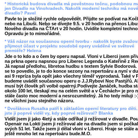
* Historická budova divadla má pověstnou točnu, podobnou ma
jen Divadlo na Vinohradech. Nakolik moderní techniku má nov
divadlo? Pavel
Pavle to je složité rychle odpovědět. Přijdte se podívat na Koč
nebo na Libuši. Nebo se dívejte 9.5. v 20 hodin na přenos Libu
Nového divadla na ČTArt v 20 hodin. Uvidíte kompletní technol
Opravdu je to mimořádné.
* Váš názor na současnou operní tvorbu - nakolik byste zvažov
přijmout účast v projektu soudobé opery uváděné ve světové
premiéře? Helena
Jde o to kdo a o čem by operu napsal. Vloni v Liberci jsem při
na prkna operu napsnou pro Liberec Legenda o Kateřině z Re
Já napsal předlohu, libretoa hudbu s textem Sylvie Bodorová.
se to povedlo, je to do konce sezony na repertoáru a nyní v d
asi 9 repríza byla opět jako všechny téměř vyprodaná. Také v 
budeme uvádět současnou operu o J.J.Rybovi Noc Pastýřů. A
musí být člověk při volbě opatrný.Podívejte Janáček, hudba st
okolo 100 let, tleskají mu na celém světě a v Čechách= je pro 
stále často moc moderní a nesrozumitelný. Já ho tedy miluji :-
ne všichni jsou stejného názoru.
* Dvořákova Rusalka patří k základům operní literatury pro děti
jste ji poprvé viděl vy, kdy poprvé režíroval? Blanka
Viděl jsem ji jako 4letý a stále odříkal ji režírovat v divadle. Po
Openair na Lokti jsem ji režíroval ale na divadlo jsem si počka
svých 51 let. Takže jsem ji dělal vloni v Liberci. Hraje se stále a
ještě mnoho let na repertoáru bude.M.O.