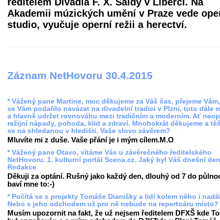
ředitelem Divadla F. X. Šaldy v Liberci. Na
Akademii múzických umění v Praze vede ope
studio, vyučuje operní režii a herectví.
Záznam NetHovoru 30.4.2015
* Vážený pane Martine, moc děkujeme za Váš čas, přejeme Vám
se Vám podařilo navázat na divadelní tradici v Plzni, tuto dále r
a hlavně udržet rovnováhu mezi tradičním a moderním. Ať neop
režijní nápady, pohoda, klid a zdraví. Mnohokrát děkujeme a tě
se na shledanou v hledišti. Vaše slovo závěrem?
Mluvíte mi z duše. Vaše přání je i mým cílem.M.O
* Vážený pane Otavo, vítáme Vás u závěrečného ředitelského
NetHovoru. 1. kulturní portál Scena.cz. Jaký byl Váš dnešní de
Redakce
Děkuji za optání. Rušný jako každý den, dlouhý od 7 do půlnoc
baví mne to:-)
* Počítá se s projekty Tomáše Dianišky a lidí kolem něho i nadá
Nebo s jeho odchodem už pro ně nebude na repertoáru místo?
Musím upozornit na fakt, že už nejsem ředitelem DFXŠ kde T