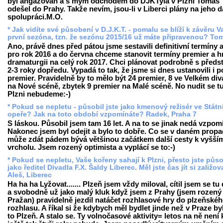
byl angažován a s mým odchodem do DJKTyla v Plzni Tomáš
odešel do Prahy. Takže nevím, jsou-li v Liberci plány na jeho d
spolupráci.M.O.
* Jak vidíte své působení v D.J.K.T. - pomalu se blíží k závěru V
první sezóna, tzn. že sezónu 2015/16 už máte připravenou? To
Ano, právě dnes před pátou jsme sestavili definitivní termíny a 
pro rok 2016 a do června chceme stanovit termíny premier a 
dramaturgii na celý rok 2017. Chci plánovat podrobně s předs
2-3 roky dopředu. Vypadá to tak, že jsme si dnes ustanovili i p
premier. Pravidelně by to mělo být 24 premier, 8 ve Velkém div
na Nové scéně, zbytek 9 premier na Malé scéně. No nudit se tu
Plzni nebudeme:-)
* Pokud se nepletu - působil jste jako kmenový režisér ve Státn
opeře? Jak na toto období vzpomínáte? Radek, Praha 7
S láskou. Působil jsem tam 16 let. A na to se jinak nedá vzpom
Nakonec jsem byl odejit a bylo to dobře. Co se v daném prop
může zdát pádem bývá většinou začátkem další cesty k vyšší
vrcholu. Jsem rozený optimista a vyplácí se to:-)
* Pokud se nepletu, Vaše kořeny sahají k Plzni, přesto jste půso
jako ředitel Divadla F.X. Šaldy Liberec. Měl jste čas jít si zaližov
Aleš, Liberec
Ha ha ha Lyžovat....... Plzeň jsem vždy miloval, cítil jsem se tu
a svobodně už jako malý kluk když jsem z Prahy (jsem rozený
Pražan) pravidelně jezdil natáčet rozhlasové hry do plzeňské
rozhlasu. A říkal si že kdybych měl bydlet jinde než v Praze by
to Plzeň. A stalo se. Ty volnočasové aktivity= letos na ně není 