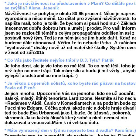
* Jaká je návštěvnost na představeních v Plzni? Co děláte pro t
se zvýšila? Alena, Jeseník
Návštěvnost se pohybuje okolo 80-85 procent. Něco je napros
vyprodáno a něco méně. Co dělat pro zvýšení návštěvnosti, to
napište mail, toho je tolik, že bychom si psali hodinu:-) Základ
inscenovat dobře dobrou hru a umět ji prodat. Pro vaši inform
jsem se rozloučil téměř s celým propagačním oddělením asi z
postavil nový tým. Ted je na něm jak se jim bude dařit. Když n
budeme dále obnovovat. Věřím že to nebude třeba . A začínám
"vychovávat" diváky nově už od mateřské školky. Systém uv
v život od záři2015
* Co Vás jako ředitele nejvíce trápí v D.J. Tyla? Patrik
Je toho dost, ale je víc toho co mě těší. To co mně těší, toho je
než toho co mne trápí. Tak mám sílu a budu ji mít vždy , abych
vylepšíl a odstranil co mne trápí.:-)
* Je někdo z operních sólistů, koho byste rád přizval na hosto
Pavla od Plzně
Je jich mnoho. Upozorním Vás na jednoho, kdo se už podařil:
italský, mladý, štíhlý tenorista Lardizzone. Nesmíte si ho necha
=Radames v Aidě, Canio v Komediantech a na podzim bude zp
Pucciniho Edgara. Céčka zpívá jakože nic a dobře hraje divadl
ted to bude Eva Urbanová jako Libuše. Je úžasná , pokorná,
skromná. Jako každý člověk který sobě a okolí nemusí nic
dokazovat a vnucovat.Mám k ní velikou úctu.
* Máte vyhrazený den v týdnu naprosto bez divadla? Karolína .)