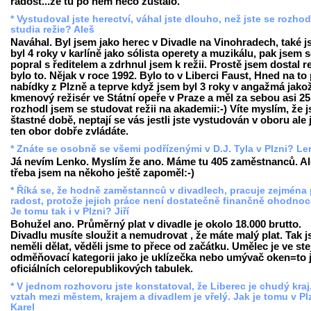
radost...že tu po něm něco zůstalo.
* Vystudoval jste herectví, váhal jste dlouho, než jste se rozhod
studia režie? Aleš
Naváhal. Byl jsem jako herec v Divadle na Vinohradech, také 
byl 4 roky v karlíně jako sólista operety a muzikálu, pak jsem 
popral s ředitelem a zdrhnul jsem k režii. Prostě jsem dostal re
bylo to. Nějak v roce 1992. Bylo to v Liberci Faust, Hned na to 
nabídky z Plzně a teprve když jsem byl 3 roky v angažmá jako
kmenový režisér ve Státní opeře v Praze a měl za sebou asi 25 
rozhodl jsem se studovat režii na akademii:-) Víte myslím, že 
štastné době, neptají se vás jestli jste vystudován v oboru ale j
ten obor dobře zvládáte.
* Znáte se osobně se všemi podřízenými v D.J. Tyla v Plzni? L
Já nevím Lenko. Myslím že ano. Máme tu 405 zaměstnanců. Al
třeba jsem na někoho ještě zapoměl:-)
* Říká se, že hodně zaměstannců v divadlech, pracuje zejména 
radost, protože jejich práce není dostatečně finančně ohodnoc
Je tomu tak i v Plzni? Jiří
Bohužel ano. Průměrný plat v divadle je okolo 18.000 brutto.
Divadlu musíte sloužit a nemudrovat , že máte malý plat. Tak 
neměli dělat, věděli jsme to přece od začátku. Umělec je ve ste
odměňovací kategorii jako je uklízečka nebo umývač oken=to j
oficiálních celorepublikových tabulek.
* V jednom rozhovoru jste konstatoval, že Liberec je chudý kraj,
vztah mezi městem, krajem a divadlem je vřelý. Jak je tomu v Pl
Karel