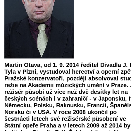
Martin Otava, od 1. 9. 2014 ředitel Divadla J. 
Tyla v Plzni, vystudoval herectví a operní zp
Pražské konzervatoři, později absolvoval st
režie na Akademii múzických umění v Praze.
režisér působí už více než dvě desítky let na
českých scénách i v zahraničí - v Japonsku, It
Německu, Polsku, Rakousku, Francii, Španěl
Norsku či v USA. V roce 2008 ukončil po
šestnácti letech své režisérské působení ve
Státní opeře Praha a v letech 2009 až 2014 by