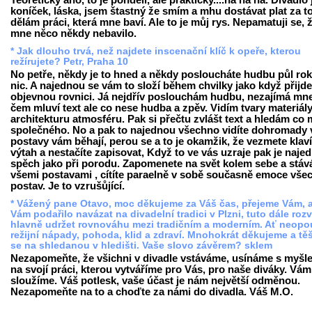
Teoreticky ano, to je pondělí, ale prakticky....ha ha ha. Dívadlo 
koníček, láska, jsem štastný že smím a mhu dostávat plat za to
dělám práci, která mne baví. Ale to je můj rys. Nepamatuji se, 
mne něco někdy nebavilo.
* Jak dlouho trvá, než najdete inscenační klíč k opeře, kterou
režírujete? Petr, Praha 10
No petře, někdy je to hned a někdy posloucháte hudbu půl rok
nic. A najednou se vám to složí během chvilky jako když přijde
objevnou rovnici. Já nejdřív poslouchám hudbu, nezajímá mn
čem mluví text ale co nese hudba a zpěv. Vidím tvary materiál
architekturu atmosféru. Pak si přečtu zvlášt text a hledám co 
společného. No a pak to najednou všechno vidíte dohromady v
postavy vám běhají, perou se a to je okamžik, že vezmete klaví
výtah a nestačíte zapisovat, Když to ve vás uzraje pak je naje
spěch jako při porodu. Zapomenete na svět kolem sebe a stáv
všemi postavami , cítíte paraelně v sobě současně emoce vše
postav. Je to vzrušůjící.
* Vážený pane Otavo, moc děkujeme za Váš čas, přejeme Vám, 
Vám podařilo navázat na divadelní tradici v Plzni, tuto dále rozv
hlavně udržet rovnováhu mezi tradičním a moderním. Ať neopo
režijní nápady, pohoda, klid a zdraví. Mnohokrát děkujeme a tě
se na shledanou v hledišti. Vaše slovo závěrem? sklem
Nezapomeňte, že všichni v divadle vstáváme, usínáme s myšl
na svojí práci, kterou vytváříme pro Vás, pro naše diváky. Vám
sloužíme. Váš potlesk, vaše účast je nám největší odměnou.
Nezapomeňte na to a choďte za námi do divadla. Váš M.O.