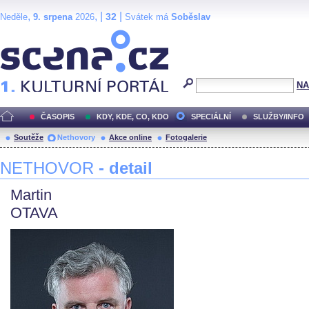
,
, |
|
32
Neděle
9. srpena
2026
Svátek má
Soběslav
Scéna.cz
NA
ČASOPIS
KDY, KDE, CO, KDO
SPECIÁLNÍ
SLUŽBY/INFO
Soutěže
Nethovory
Akce online
Fotogalerie
NETHOVOR
- detail
Martin
OTAVA