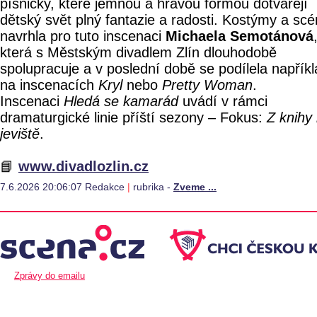
písničky, které jemnou a hravou formou dotvářejí
dětský svět plný fantazie a radosti. Kostýmy a sc
navrhla pro tuto inscenaci
Michaela Semotánová
která s Městským divadlem Zlín dlouhodobě
spolupracuje a v poslední době se podílela napřík
na inscenacích
Kryl
nebo
Pretty Woman
.
Inscenaci
Hledá se kamarád
uvádí v rámci
dramaturgické linie příští sezony – Fokus:
Z knihy
jeviště
.
📘
www.divadlozlin.cz
7.6.2026 20:06:07 Redakce
|
rubrika -
Zveme ...
Zprávy do emailu