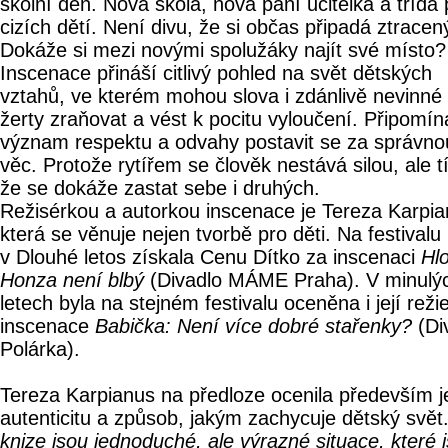
školní den. Nová škola, nová paní učitelka a třída 
cizích dětí. Není divu, že si občas připadá ztracen
Dokáže si mezi novými spolužáky najít své místo?
Inscenace přináší citlivý pohled na svět dětských
vztahů, ve kterém mohou slova i zdánlivě nevinné
žerty zraňovat a vést k pocitu vyloučení. Připomín
význam respektu a odvahy postavit se za správno
věc. Protože rytířem se člověk nestává silou, ale t
že se dokáže zastat sebe i druhých.
Režisérkou a autorkou inscenace je Tereza Karpia
která se věnuje nejen tvorbě pro děti. Na festivalu
v Dlouhé letos získala Cenu Dítko za inscenaci
Hl
Honza není blbý
(Divadlo MÁME Praha). V minulý
letech byla na stejném festivalu oceněna i její reži
inscenace
Babička: Není více dobré stařenky?
(Di
Polárka).
Tereza Karpianus na předloze ocenila především je
autenticitu a způsob, jakým zachycuje dětský svět
knize jsou jednoduché, ale výrazné situace, které