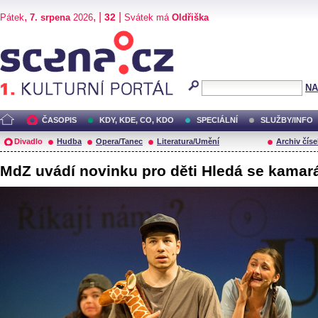
,
, |
|
32
Pátek
7. srpena
2026
Svátek má
Oldřiška
Scéna.cz
NA
ČASOPIS
KDY, KDE, CO, KDO
SPECIÁLNÍ
SLUŽBY/INFO
Divadlo
Hudba
Opera/Tanec
Literatura/Umění
Archiv číse
MdZ uvádí novinku pro děti Hledá se kamar