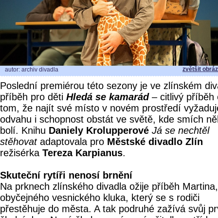
zvětšit obrá
autor: archiv divadla
Poslední premiérou této sezony je ve zlínském div
příběh pro děti
Hledá se kamarád
– citlivý příběh
tom, že najít své místo v novém prostředí vyžaduj
odvahu i schopnost obstát ve světě, kde smích n
bolí. Knihu
Daniely Krolupperové
Já se nechtěl
stěhovat
adaptovala pro
Městské divadlo Zlín
režisérka
Tereza Karpianus
.
Skuteční rytíři nenosí brnění
Na prknech zlínského divadla ožije příběh Martina,
obyčejného vesnického kluka, který se s rodiči
přestěhuje do města. A tak podruhé zažívá svůj pr