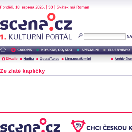
,
, |
|
33
Pondělí
10. srpena
2026
Svátek má
Roman
Scéna.cz
NA
ČASOPIS
KDY, KDE, CO, KDO
SPECIÁLNÍ
SLUŽBY/INFO
Divadlo
Hudba
Opera/Tanec
Literatura/Umění
Archiv číse
Ze zlaté kapličky