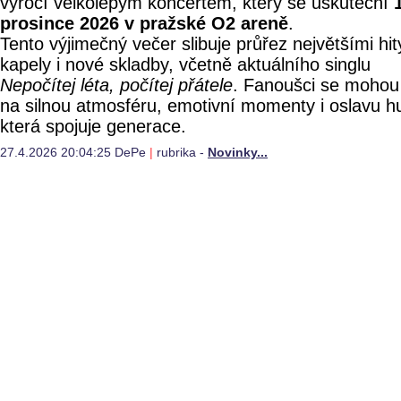
výročí velkolepým koncertem, který se uskuteční
prosince 2026 v pražské O2 areně
.
Tento výjimečný večer slibuje průřez největšími hit
kapely i nové skladby, včetně aktuálního singlu
Nepočítej léta, počítej přátele
. Fanoušci se mohou 
na silnou atmosféru, emotivní momenty i oslavu h
která spojuje generace.
27.4.2026 20:04:25 DePe
|
rubrika -
Novinky...