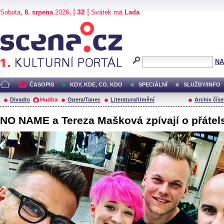
,
, |
|
32
Sobota
8. srpena
2026
Svátek má
Lada
Scéna.cz
NA
ČASOPIS
KDY, KDE, CO, KDO
SPECIÁLNÍ
SLUŽBY/INFO
Divadlo
Hudba
Opera/Tanec
Literatura/Umění
Archiv číse
NO NAME a Tereza Mašková zpívají o přátels