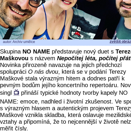
zvětšit obrá
autor: Archiv umělce
Skupina
NO NAME
představuje nový duet s
Tere
Maškovou
s názvem
Nepočítej léta, počítej přát
Novinka přirozeně navazuje na jejich předchozí
spolupráci
O nás dvou
, která se v podání Terezy
Maškové stala výrazným hitem a dodnes patří k
pevným bodům jejího koncertního repertoáru. Nov
singl
📺
přináší typické hodnoty tvorby kapely NO
NAME: emoce, nadhled i životní zkušenost. Ve sp
s výrazným hlasem a autentickým projevem Terez
Maškové vznikla skladba, která oslavuje mezilidsk
vztahy a připomíná, že to nejcennější v životě nel
měřit čísly.