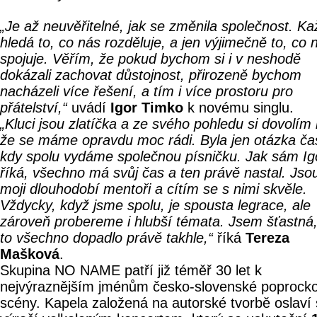
„Je až neuvěřitelné, jak se změnila společnost. K
hledá to, co nás rozděluje, a jen výjimečně to, co 
spojuje. Věřím, že pokud bychom si i v neshodě
dokázali zachovat důstojnost, přirozeně bychom
nacházeli více řešení, a tím i více prostoru pro
přátelství,“
uvádí
Igor Timko
k novému singlu.
„Kluci jsou zlatíčka a ze svého pohledu si dovolím ř
že se máme opravdu moc rádi. Byla jen otázka ča
kdy spolu vydáme společnou písničku. Jak sám Ig
říká, všechno má svůj čas a ten právě nastal. Jso
moji dlouhodobí mentoři a cítím se s nimi skvěle.
Vždycky, když jsme spolu, je spousta legrace, ale
zároveň probereme i hlubší témata. Jsem šťastná,
to všechno dopadlo právě takhle,“
říká
Tereza
Mašková
.
Skupina NO NAME patří již téměř 30 let k
nejvýraznějším jménům česko-slovenské poprock
scény. Kapela založená na autorské tvorbě oslaví