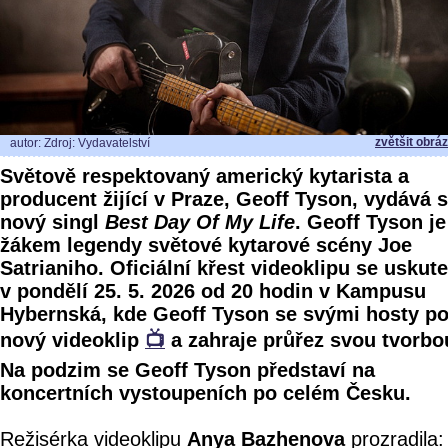
zvětšit obrá
autor: Zdroj: Vydavatelství
Světově respektovaný americký kytarista a
producent žijící v Praze, Geoff Tyson, vydává 
nový singl
Best Day Of My Life
. Geoff Tyson je
žákem legendy světové kytarové scény Joe
Satrianiho. Oficiální křest videoklipu se uskut
v pondělí 25. 5. 2026 od 20 hodin v Kampusu
Hybernská, kde Geoff Tyson se svými hosty po
nový videoklip
📺
a zahraje průřez svou tvorbo
Na podzim se Geoff Tyson představí na
koncertních vystoupeních po celém Česku.
Režisérka videoklipu
Anya Bazhenova
prozradila: