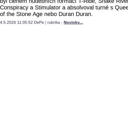
byl členem hudebních formací T-Ride, Snake Rive
Conspiracy a Stimulator a absolvoval turné s Que
of the Stone Age nebo Duran Duran.
4.5.2026 11:05:52 DePe
|
rubrika -
Novinky...