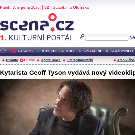
,
, |
|
32
Pátek
7. srpena
2026
Svátek má
Oldřiška
Scéna.cz
NA
ČASOPIS
KDY, KDE, CO, KDO
SPECIÁLNÍ
SLUŽBY/INFO
Divadlo
Hudba
Opera/Tanec
Literatura/Umění
Archiv číse
Kytarista Geoff Tyson vydává nový videokli