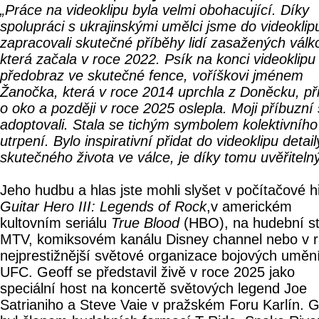
„Práce na videoklipu byla velmi obohacující. Díky
spolupráci s ukrajinskými umělci jsme do videoklip
zapracovali skutečné příběhy lidí zasažených válk
která začala v roce 2022. Psík na konci videoklip
předobraz ve skutečné fence, voříškovi jménem
Žanočka, která v roce 2014 uprchla z Doněcku, při
o oko a později v roce 2025 oslepla. Moji příbuzní s
adoptovali. Stala se tichým symbolem kolektivního
utrpení. Bylo inspirativní přidat do videoklipu detail
skutečného života ve válce, je díky tomu uvěřitelný
Jeho hudbu a hlas jste mohli slyšet v počítačové h
Guitar Hero III: Legends of Rock
,v americkém
kultovním seriálu
True Blood
(HBO), na hudební st
MTV, komiksovém kanálu Disney channel nebo v 
nejprestižnější světové organizace bojových uměn
UFC. Geoff se představil živě v roce 2025 jako
speciální host na koncertě světových legend Joe
Satrianiho a Steve Vaie v pražském Foru Karlín. G