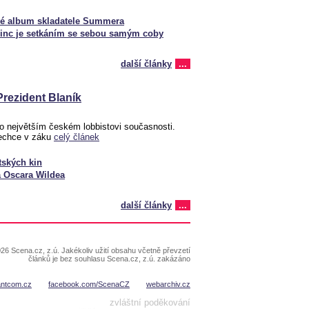
ové album skladatele Summera
rinc je setkáním se sebou samým coby
další články
...
 Prezident Blaník
o největším českém lobbistovi současnosti.
nechce v záku
celý článek
tských kin
ta Oscara Wildea
další články
...
26 Scena.cz, z.ú. Jakékoliv užití obsahu včetně převzetí
článků je bez souhlasu Scena.cz, z.ú. zakázáno
antcom.cz
facebook.com/ScenaCZ
webarchiv.cz
zvláštní poděkování