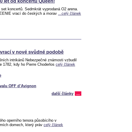
40 let od koncertů Queen!
t set koncertů. Sedmkrát vyprodaná O2 arena.
UEENIE vrací do českých a morav
...celý článek
vrací v nové svůdné podobě
lních intrikánů Nebezpečné známosti vzbudil
ce 1782, kdy ho Pierre Choderlos
celý článek
e
tivalu OFF d’Avignon
další články
...
ého operního tenora působícího v
erních domech, který práv
celý článek