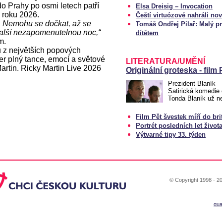
do Prahy po osmi letech patří
Elsa Dreisig – Invocation
 roku 2026.
Čeští virtuózové nahráli n
. Nemohu se dočkat, až se
Tomáš Ondřej Pilař: Malý p
alší nezapomenutelnou noc,“
dítětem
m.
 z největších popových
čer plný tance, emocí a světové
LITERATURA/UMĚNÍ
artin. Ricky Martin Live 2026
Originální groteska - film
Prezident Blaník
Satirická komedie 
Tonda Blaník už 
Film Pět švestek míří do bri
Portrét posledních let živo
Výtvarné tipy 33. týden
© Copyright 1998 - 20
qu