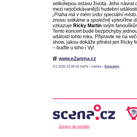
velkolepou oslavu života. Jeho návrat 
mezi nejočekávanější hudební události
„Praha má v mém srdci speciální místo
znovu setkáme a společně vytvoříme d
vzkazuje
Ricky Martin
svým fanoušků
Tento koncert bude bezpochyby jednou
událostí tohto roku. Připravte se na ve
show, jakou dokáže přinést jen Ricky M
– buďte u toho i Vy!
📘
www.o2arena.cz
4.5.2026 23:05:50 DePe
|
rubrika -
Koncerty
Zprávy do emailu