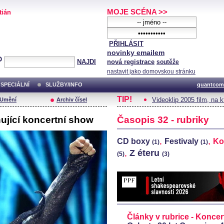
MOJE SCÉNA >>
tián
PŘIHLÁSIT
novinky emailem
NAJDI
nová registrace
soutěže
nastavit jako domovskou stránku
SPECIÁLNÍ
SLUŽBY/INFO
quantcom
TIP!
Videoklip 2005 film, na 
/Umění
Archiv čísel
hující koncertní show
Časopis 32 - rubriky
,
,
CD boxy
Festivaly
Ko
(1)
(1)
,
Z éteru
(5)
(3)
Články v rubrice - Koncer