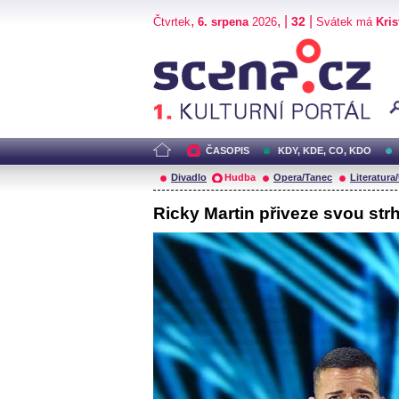
,
, |
|
32
Čtvrtek
6. srpena
2026
Svátek má
Kris
Scéna.cz
ČASOPIS
KDY, KDE, CO, KDO
Divadlo
Hudba
Opera/Tanec
Literatura
Ricky Martin přiveze svou str