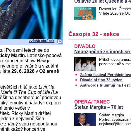
Oslavte 20 let Queenie a 
Dvacet let. Čtrnác
V létě 2026 se Q
Časopis 32 - sekce
zvětšit obrázek
DIVADLO
oku! Po osmi letech se do
Nebezpečné známosti se 
icky Martin
. Latinsko-popová
Příběh dvou amorá
ící koncertní show
Ricky
pozornost už v ro
plný energie, vášně a vizuální
u léta
29. 6. 2026
v
O2 areně
Začíná festival Pernštejnlov
Divadelní tipy 32. týden
Antiwords triumfují na Fes
ejvětších hitů jako
Livin’ la
María či The Cup of Life (La
těšit na dechberoucí pódiovou
OPERA/ TANEC
íky, emotivní balady i explozi
Štefan Margita – 70 let
í tento večer v
tek. Ricky Martin držitel
Štefan Margita
den z nejvlivnějších
Portrét světoznám
 je známý svou nespoutanou
nejslavnějších op
měnit každý koncert ve