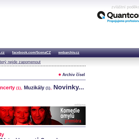
zvláštní poděk
.cz
facebook.com/ScenaCZ
webarchiv.cz
který nejde zapomenout
Archiv čísel
Novinky...
,
,
ncerty
Muzikály
(1)
(1)
reklama
ty