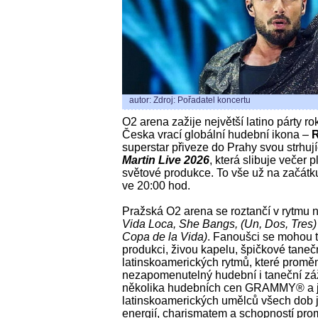
autor: Zdroj: Pořadatel koncertu
O2 arena zažije největší latino párty r
Česka vrací globální hudební ikona –
R
superstar přiveze do Prahy svou strhuj
Martin Live 2026
, která slibuje večer 
světové produkce. To vše už na začátk
ve 20:00 hod.
Pražská O2 arena se roztančí v rytmu n
Vida Loca, She Bangs, (Un, Dos, Tres) 
Copa de la Vida)
. Fanoušci se mohou 
produkci, živou kapelu, špičkové tanečn
latinskoamerických rytmů, které proměn
nezapomenutelný hudební i taneční záži
několika hudebních cen GRAMMY® a je
latinskoamerických umělců všech dob
energií, charismatem a schopností pro