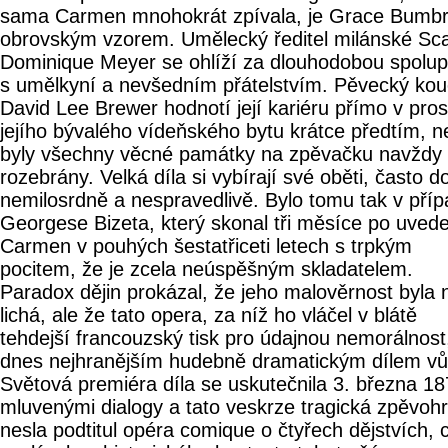
sama Carmen mnohokrát zpívala, je Grace Bumb
obrovským vzorem. Umělecký ředitel milánské Sca
Dominique Meyer se ohlíží za dlouhodobou spolup
s umělkyní a nevšedním přátelstvím. Pěvecký kou
David Lee Brewer hodnotí její kariéru přímo v pros
jejího bývalého vídeňského bytu krátce předtím, n
byly všechny věcné památky na zpěvačku navždy
rozebrány. Velká díla si vybírají své oběti, často d
nemilosrdně a nespravedlivě. Bylo tomu tak v pří
Georgese Bizeta, který skonal tři měsíce po uved
Carmen v pouhých šestatřiceti letech s trpkým
pocitem, že je zcela neúspěšným skladatelem.
Paradox dějin prokázal, že jeho malověrnost byla 
lichá, ale že tato opera, za níž ho vláčel v blátě
tehdejší francouzský tisk pro údajnou nemorálnost,
dnes nejhranějším hudebně dramatickým dílem vů
Světová premiéra díla se uskutečnila 3. března 18
mluvenými dialogy a tato veskrze tragická zpěvoh
nesla podtitul opéra comique o čtyřech dějstvích, 