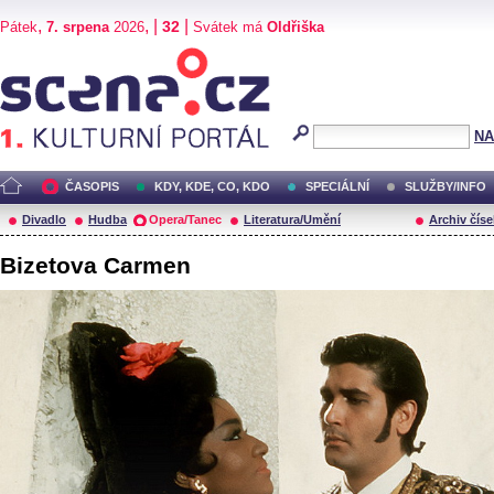
,
, |
|
32
Pátek
7. srpena
2026
Svátek má
Oldřiška
Scéna.cz
NA
ČASOPIS
KDY, KDE, CO, KDO
SPECIÁLNÍ
SLUŽBY/INFO
Divadlo
Hudba
Opera/Tanec
Literatura/Umění
Archiv číse
Bizetova Carmen