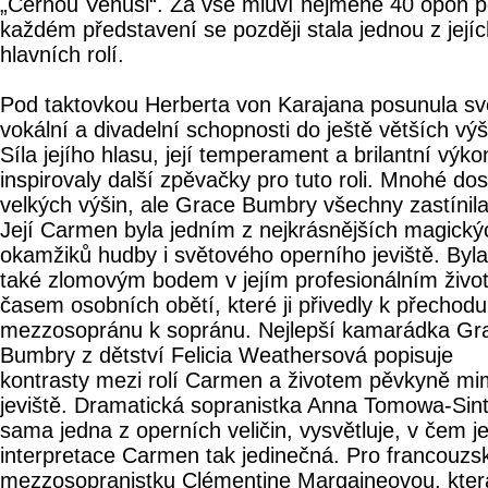
„Černou Venuši“. Za vše mluví nejméně 40 opon 
každém představení se později stala jednou z její
hlavních rolí.
Pod taktovkou Herberta von Karajana posunula sv
vokální a divadelní schopnosti do ještě větších výš
Síla jejího hlasu, její temperament a brilantní výko
inspirovaly další zpěvačky pro tuto roli. Mnohé do
velkých výšin, ale Grace Bumbry všechny zastínila
Její Carmen byla jedním z nejkrásnějších magický
okamžiků hudby i světového operního jeviště. Byla
také zlomovým bodem v jejím profesionálním život
časem osobních obětí, které ji přivedly k přechod
mezzosopránu k sopránu. Nejlepší kamarádka Gr
Bumbry z dětství Felicia Weathersová popisuje
kontrasty mezi rolí Carmen a životem pěvkyně m
jeviště. Dramatická sopranistka Anna Tomowa-Sin
sama jedna z operních veličin, vysvětluje, v čem je 
interpretace Carmen tak jedinečná. Pro francouzs
mezzosopranistku Clémentine Margaineovou, kter