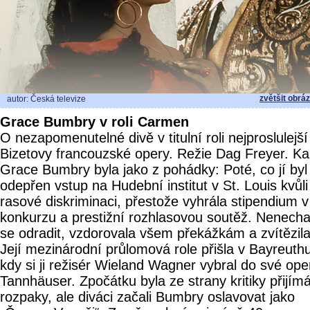
zvětšit obrá
autor: Česká televize
Grace Bumbry v roli Carmen
O nezapomenutelné divě v titulní roli nejproslulejší
Bizetovy francouzské opery. Režie Dag Freyer. Ka
Grace Bumbry byla jako z pohádky: Poté, co jí byl
odepřen vstup na Hudební institut v St. Louis kvůli
rasové diskriminaci, přestože vyhrála stipendium v
konkurzu a prestižní rozhlasovou soutěž. Nenecha
se odradit, vzdorovala všem překážkám a zvítězila
Její mezinárodní průlomová role přišla v Bayreuth
kdy si ji režisér Wieland Wagner vybral do své ope
Tannhäuser. Zpočátku byla ze strany kritiky přijím
rozpaky, ale diváci začali Bumbry oslavovat jako