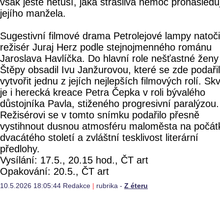
však ještě netuší, jaká strašlivá nemoc pronásledu
jejího manžela.
Sugestivní filmové drama Petrolejové lampy natoči
režisér Juraj Herz podle stejnojmenného románu
Jaroslava Havlíčka. Do hlavní role nešťastné ženy
Štěpy obsadil Ivu Janžurovou, které se zde podaři
vytvořit jednu z jejích nejlepších filmových rolí. Sk
je i herecká kreace Petra Čepka v roli bývalého
důstojníka Pavla, stiženého progresivní paralýzou.
Režisérovi se v tomto snímku podařilo přesně
vystihnout dusnou atmosféru maloměsta na počát
dvacátého století a zvláštní tesklivost literární
předlohy.
Vysílání: 17.5., 20.15 hod., ČT art
Opakování: 20.5., ČT art
10.5.2026 18:05:44 Redakce
|
rubrika -
Z éteru