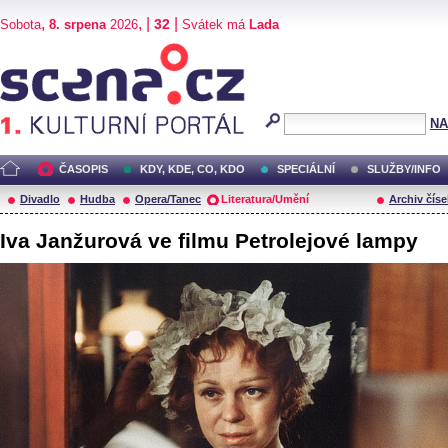
,
, |
|
32
Sobota
8. srpena
2026
Svátek má
Lada
Scéna.cz
NA
ČASOPIS
KDY, KDE, CO, KDO
SPECIÁLNÍ
SLUŽBY/INFO
Divadlo
Hudba
Opera/Tanec
Literatura/Umění
Archiv číse
Iva Janžurová ve filmu Petrolejové lampy