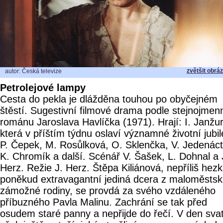
zvětšit obrá
autor: Česká televize
Petrolejové lampy
Cesta do pekla je dlážděna touhou po obyčejném
štěstí. Sugestivní filmové drama podle stejnojme
románu Jaroslava Havlíčka (1971). Hrají: I. Janžu
která v příštím týdnu oslaví významné životní jubi
P. Čepek, M. Rosůlková, O. Sklenčka, V. Jedenáct
K. Chromík a další. Scénář V. Šašek, L. Dohnal a 
Herz. Režie J. Herz. Štěpa Kiliánová, nepříliš hezk
poněkud extravagantní jediná dcera z maloměsts
zámožné rodiny, se provdá za svého vzdáleného
příbuzného Pavla Malinu. Zachrání se tak před
osudem staré panny a nepřijde do řečí. V den sva