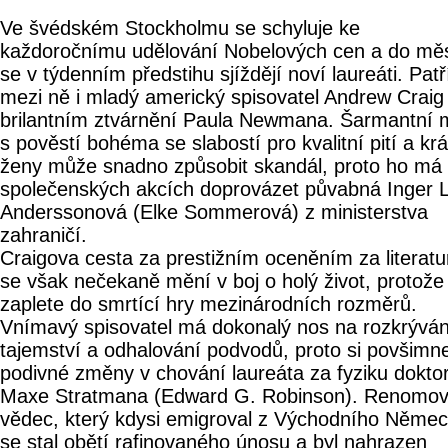
Ve švédském Stockholmu se schyluje ke
každoročnímu udělování Nobelových cen a do mě
se v týdenním předstihu sjíždějí noví laureáti. Patř
mezi ně i mladý americký spisovatel Andrew Craig
brilantním ztvárnění Paula Newmana. Šarmantní 
s pověstí bohéma se slabostí pro kvalitní pití a kr
ženy může snadno způsobit skandál, proto ho má
společenských akcích doprovázet půvabná Inger L
Anderssonová (Elke Sommerová) z ministerstva
zahraničí.
Craigova cesta za prestižním oceněním za literatu
se však nečekaně mění v boj o holý život, protože
zaplete do smrtící hry mezinárodních rozměrů.
Vnímavý spisovatel má dokonalý nos na rozkrýván
tajemství a odhalování podvodů, proto si povšimn
podivné změny v chování laureáta za fyziku dokto
Maxe Stratmana (Edward G. Robinson). Renomo
vědec, který kdysi emigroval z Východního Němec
se stal obětí rafinovaného únosu a byl nahrazen