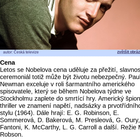
zvětšit obrá
autor: Česká televize
Cena
Letos se Nobelova cena uděluje za přežití, slavnos
ceremoniál totiž může být životu nebezpečný. Pau
Newman exceluje v roli šarmantního amerického
spisovatele, který se během Nobelova týdne ve
Stockholmu zaplete do smrtící hry. Americký špio
thriller ve znamení napětí, nadsázky a prvotřídníh
stylu (1964). Dále hrají: E. G. Robinson, E.
Sommerová, D. Bakerová, M. Presleová, G. Oury,
Fantoni, K. McCarthy, L. G. Carroll a další. Režie
Robson.