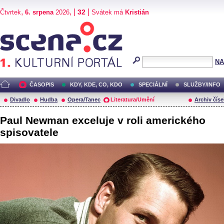
,
, |
|
32
Čtvrtek
6. srpena
2026
Svátek má
Kristián
Scéna.cz
NA
ČASOPIS
KDY, KDE, CO, KDO
SPECIÁLNÍ
SLUŽBY/INFO
Divadlo
Hudba
Opera/Tanec
Literatura/Umění
Archiv číse
Paul Newman exceluje v roli amerického
spisovatele