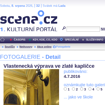
,
, |
|
32
Sobota
8. srpena
2026
Svátek má
Lada
Scéna.cz
NA
ČASOPIS
KDY, KDE, CO, KDO
SPECIÁLNÍ
SLUŽBY/INFO
Soutěže
Nethovory
Akce online
Fotogalerie
FOTOGALERIE
- Detail
Vlastenecká výprava ve zlaté kapličce
publikováno:
4.7.2016
oznámkujte tuto galeri
1
2
3
4
5
... jako ve škole