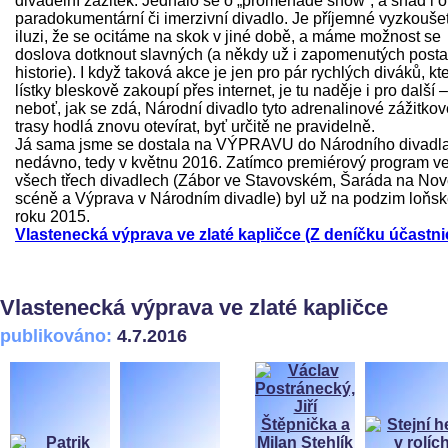
divadelní zážitek. Jednalo se o „promenade show“, a snad i o
paradokumentární či imerzivní divadlo. Je příjemné vyzkoušet
iluzi, že se ocitáme na skok v jiné době, a máme možnost se
doslova dotknout slavných (a někdy už i zapomenutých post
historie). I když taková akce je jen pro pár rychlých diváků, kte
lístky bleskově zakoupí přes internet, je tu naděje i pro další –
neboť, jak se zdá, Národní divadlo tyto adrenalinové zážitkov
trasy hodlá znovu otevírat, byť určitě ne pravidelně.
Já sama jsme se dostala na VÝPRAVU do Národního divadl
nedávno, tedy v květnu 2016. Zatímco premiérový program v
všech třech divadlech (Zábor ve Stavovském, Šaráda na No
scéně a Výprava v Národním divadle) byl už na podzim loňs
roku 2015.
Vlastenecká výprava ve zlaté kapličce (Z deníčku účastni
Vlastenecká výprava ve zlaté kapličce
publikováno:
4.7.2016