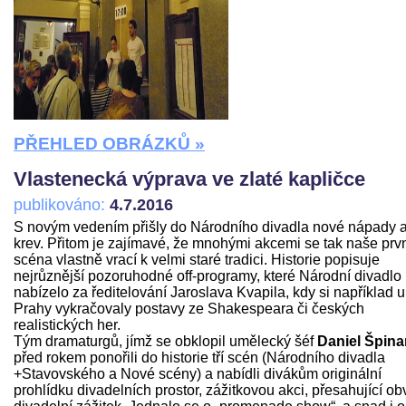
PŘEHLED OBRÁZKŮ »
Vlastenecká výprava ve zlaté kapličce
publikováno:
4.7.2016
S novým vedením přišly do Národního divadla nové nápady 
krev. Přitom je zajímavé, že mnohými akcemi se tak naše prv
scéna vlastně vrací k velmi staré tradici. Historie popisuje
nejrůznější pozoruhodné off-programy, které Národní divadlo
nabízelo za ředitelování Jaroslava Kvapila, kdy si například u
Prahy vykračovaly postavy ze Shakespeara či českých
realistických her.
Tým dramaturgů, jímž se obklopil umělecký šéf
Daniel Špina
před rokem ponořili do historie tří scén (Národního divadla
+Stavovského a Nové scény) a nabídli divákům originální
prohlídku divadelních prostor, zážitkovou akci, přesahující ob