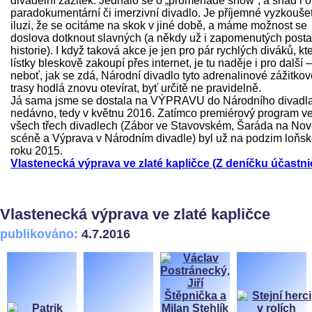
divadelní zážitek. Jednalo se o „promenade show“, a snad i o
paradokumentární či imerzivní divadlo. Je příjemné vyzkoušet
iluzi, že se ocitáme na skok v jiné době, a máme možnost se
doslova dotknout slavných (a někdy už i zapomenutých post
historie). I když taková akce je jen pro pár rychlých diváků, kte
lístky bleskově zakoupí přes internet, je tu naděje i pro další –
neboť, jak se zdá, Národní divadlo tyto adrenalinové zážitkov
trasy hodlá znovu otevírat, byť určitě ne pravidelně.
Já sama jsme se dostala na VÝPRAVU do Národního divadl
nedávno, tedy v květnu 2016. Zatímco premiérový program v
všech třech divadlech (Zábor ve Stavovském, Šaráda na No
scéně a Výprava v Národním divadle) byl už na podzim loňs
roku 2015.
Vlastenecká výprava ve zlaté kapličce (Z deníčku účastni
Vlastenecká výprava ve zlaté kapličce
publikováno:
4.7.2016