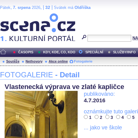
,
, |
|
32
Pátek
7. srpena
2026
Svátek má
Oldřiška
Scéna.cz
NA
ČASOPIS
KDY, KDE, CO, KDO
SPECIÁLNÍ
SLUŽBY/INFO
Soutěže
Nethovory
Akce online
Fotogalerie
FOTOGALERIE
- Detail
Vlastenecká výprava ve zlaté kapličce
publikováno:
4.7.2016
oznámkujte tuto galeri
1
2
3
4
5
... jako ve škole