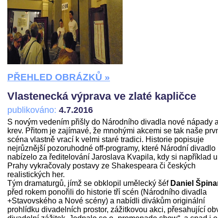
PŘEHLED OBRÁZKŮ »
Vlastenecká výprava ve zlaté kapličce
publikováno:
4.7.2016
S novým vedením přišly do Národního divadla nové nápady 
krev. Přitom je zajímavé, že mnohými akcemi se tak naše prv
scéna vlastně vrací k velmi staré tradici. Historie popisuje
nejrůznější pozoruhodné off-programy, které Národní divadlo
nabízelo za ředitelování Jaroslava Kvapila, kdy si například u
Prahy vykračovaly postavy ze Shakespeara či českých
realistických her.
Tým dramaturgů, jímž se obklopil umělecký šéf
Daniel Špina
před rokem ponořili do historie tří scén (Národního divadla
+Stavovského a Nové scény) a nabídli divákům originální
prohlídku divadelních prostor, zážitkovou akci, přesahující ob