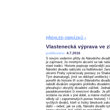
PŘEHLED OBRÁZKŮ »
Vlastenecká výprava ve zl
publikováno:
4.7.2016
S novým vedením přišly do Národního divadl
je zajímavé, že mnohými akcemi se tak naše 
staré tradici. Historie popisuje nejrůznější p
Národní divadlo nabízelo za ředitelování Jaro
ulicemi Prahy vykračovaly postavy ze Shakes
Tým dramaturgů, jímž se obklopil umělecký
ponořili do historie tří scén (Národního div
nabídli divákům originální prohlídku divadeln
přesahující obvyklý divadelní zážitek. Jedna
paradokumentární či imerzivní divadlo. Je př
ocitáme na skok v jiné době, a máme možnos
někdy už i zapomenutých postav historie). I 
rychlých diváků, kteří si lístky bleskově zako
další – neboť, jak se zdá, Národní divadlo ty
znovu otevírat, byť určitě ne pravidelně.