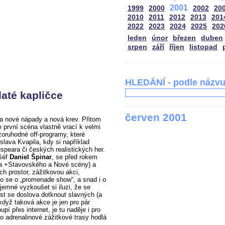
2001
1999
2000
2002
20
2010
2011
2012
2013
201
2022
2023
2024
2025
202
leden
únor
březen
duben
srpen
září
říjen
listopad
HLEDÁNÍ - podle názv
até kapličce
červen 2001
a nové nápady a nová krev. Přitom
první scéna vlastně vrací k velmi
ozoruhodné off-programy, které
slava Kvapila, kdy si například
peara či českých realistických her.
 šéf
Daniel Špinar
, se před rokem
adla +Stavovského a Nové scény) a
ích prostor, zážitkovou akci,
lo se o „promenade show“, a snad i o
íjemné vyzkoušet si iluzi, že se
t se doslova dotknout slavných (a
když taková akce je jen pro pár
upí přes internet, je tu naděje i pro
to adrenalinové zážitkové trasy hodlá