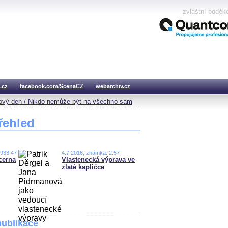
zvláštní poděk
.cz
facebook.com/ScenaCZ
webarchiv.cz
vý den / Nikdo nemůže být na všechno sám
řehled
,933.47
4.7.2016, známka: 2.57
cerna
Vlastenecká výprava ve
zlaté kapličce
publikace