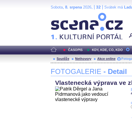
,
, |
|
32
Sobota
8. srpena
2026
Svátek má
Lad
Scéna.cz
ČASOPIS
KDY, KDE, CO, KDO
Soutěže
Nethovory
Akce online
Fotoga
FOTOGALERIE
- Detail
Vlastenecká výprava ve zl