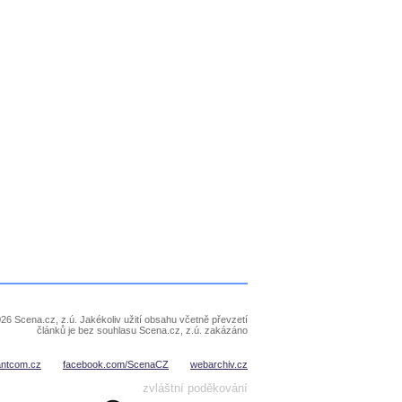
26 Scena.cz, z.ú. Jakékoliv užití obsahu včetně převzetí
článků je bez souhlasu Scena.cz, z.ú. zakázáno
antcom.cz
facebook.com/ScenaCZ
webarchiv.cz
zvláštní poděkování