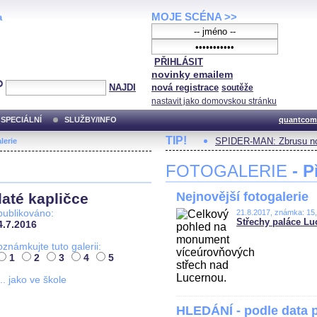
MOJE SCÉNA >>
a
PŘIHLÁSIT
novinky emailem
NAJDI
nová registrace
soutěže
nastavit jako domovskou stránku
SPECIÁLNÍ
SLUŽBY/INFO
quantcom
TIP!
SPIDER-MAN: Zbrusu no
lerie
FOTOGALERIE
- P
Nejnovější fotogalerie
até kapličce
publikováno:
21.8.2017, známka: 15
Střechy paláce Lu
4.7.2016
oznámkujte tuto galerii:
1
2
3
4
5
... jako ve škole
HLEDÁNÍ - podle data 