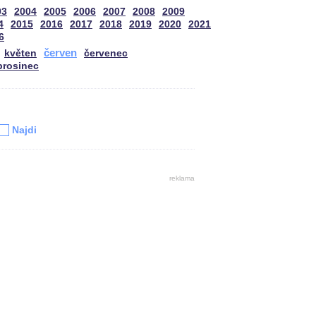
03
2004
2005
2006
2007
2008
2009
4
2015
2016
2017
2018
2019
2020
2021
6
červen
květen
červenec
prosinec
u
Najdi
reklama