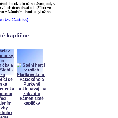
odního divadla až nedávno, tedy v
 všech třech divadlech (Zábor ve
a v Národním divadle) byl už na
deníčku účastnice)
té kapličce