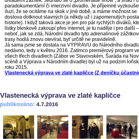
divadelní zážitek. Jednalo se o „promenade show“, a snad i o
paradokumentární či imerzivní divadlo. Je příjemné vyzkoušet
iluzi, že se ocitáme na skok v jiné době, a máme možnost se
doslova dotknout slavných (a někdy už i zapomenutých post
historie). I když taková akce je jen pro pár rychlých diváků, kte
lístky bleskově zakoupí přes internet, je tu naděje i pro další –
neboť, jak se zdá, Národní divadlo tyto adrenalinové zážitkov
trasy hodlá znovu otevírat, byť určitě ne pravidelně.
Já sama jsme se dostala na VÝPRAVU do Národního divadl
nedávno, tedy v květnu 2016. Zatímco premiérový program v
všech třech divadlech (Zábor ve Stavovském, Šaráda na No
scéně a Výprava v Národním divadle) byl už na podzim loňs
roku 2015.
Vlastenecká výprava ve zlaté kapličce (Z deníčku účastni
Vlastenecká výprava ve zlaté kapličce
publikováno:
4.7.2016