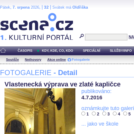
,
, |
|
32
Pátek
7. srpena
2026
Svátek má
Oldřiška
Scéna.cz
NA
ČASOPIS
KDY, KDE, CO, KDO
SPECIÁLNÍ
SLUŽBY/INFO
Soutěže
Nethovory
Akce online
Fotogalerie
FOTOGALERIE
- Detail
Vlastenecká výprava ve zlaté kapličce
publikováno:
4.7.2016
oznámkujte tuto galeri
1
2
3
4
5
... jako ve škole