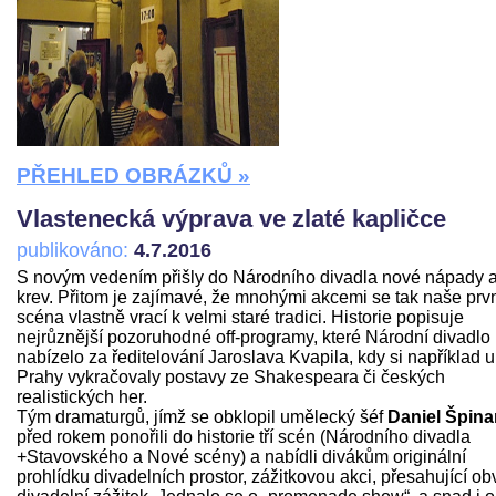
PŘEHLED OBRÁZKŮ »
Vlastenecká výprava ve zlaté kapličce
publikováno:
4.7.2016
S novým vedením přišly do Národního divadla nové nápady 
krev. Přitom je zajímavé, že mnohými akcemi se tak naše prv
scéna vlastně vrací k velmi staré tradici. Historie popisuje
nejrůznější pozoruhodné off-programy, které Národní divadlo
nabízelo za ředitelování Jaroslava Kvapila, kdy si například u
Prahy vykračovaly postavy ze Shakespeara či českých
realistických her.
Tým dramaturgů, jímž se obklopil umělecký šéf
Daniel Špina
před rokem ponořili do historie tří scén (Národního divadla
+Stavovského a Nové scény) a nabídli divákům originální
prohlídku divadelních prostor, zážitkovou akci, přesahující ob