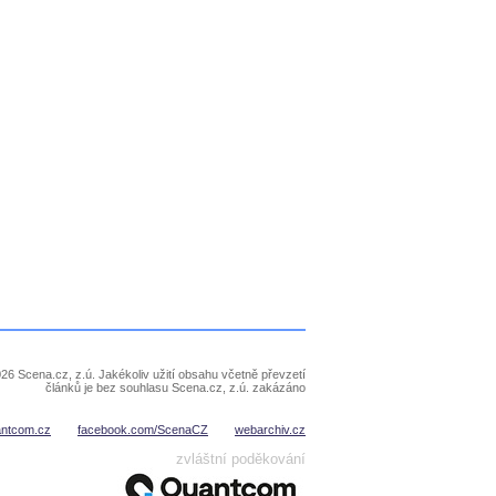
26 Scena.cz, z.ú. Jakékoliv užití obsahu včetně převzetí
článků je bez souhlasu Scena.cz, z.ú. zakázáno
antcom.cz
facebook.com/ScenaCZ
webarchiv.cz
zvláštní poděkování