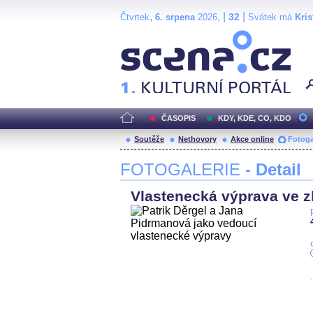
,
, |
|
32
Čtvrtek
6. srpena
2026
Svátek má
Kris
Scéna.cz
ČASOPIS
KDY, KDE, CO, KDO
Soutěže
Nethovory
Akce online
Fotoga
FOTOGALERIE
- Detail
Vlastenecká výprava ve zl