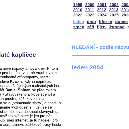
1999
2000
2001
2002
200
2010
2011
2012
2013
201
2022
2023
2024
2025
202
leden
únor
březen
duben
srpen
září
říjen
listopad
HLEDÁNÍ - podle názv
até kapličce
leden 2004
a nové nápady a nová krev. Přitom
první scéna vlastně vrací k velmi
ozoruhodné off-programy, které
slava Kvapila, kdy si například
peara či českých realistických her.
 šéf
Daniel Špinar
, se před rokem
adla +Stavovského a Nové scény) a
ích prostor, zážitkovou akci,
lo se o „promenade show“, a snad i o
íjemné vyzkoušet si iluzi, že se
t se doslova dotknout slavných (a
když taková akce je jen pro pár
upí přes internet, je tu naděje i pro
to adrenalinové zážitkové trasy hodlá