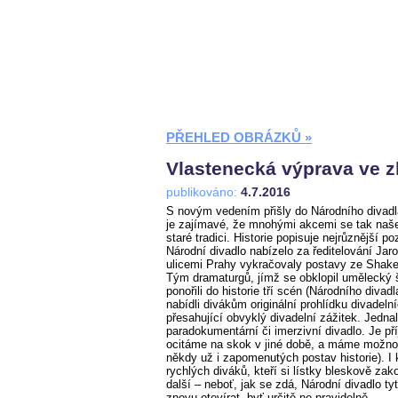
PŘEHLED OBRÁZKŮ »
Vlastenecká výprava ve zl
publikováno:
4.7.2016
S novým vedením přišly do Národního divadl
je zajímavé, že mnohými akcemi se tak naše 
staré tradici. Historie popisuje nejrůznější p
Národní divadlo nabízelo za ředitelování Jaro
ulicemi Prahy vykračovaly postavy ze Shakes
Tým dramaturgů, jímž se obklopil umělecký
ponořili do historie tří scén (Národního div
nabídli divákům originální prohlídku divadeln
přesahující obvyklý divadelní zážitek. Jedna
paradokumentární či imerzivní divadlo. Je př
ocitáme na skok v jiné době, a máme možnos
někdy už i zapomenutých postav historie). I 
rychlých diváků, kteří si lístky bleskově zako
další – neboť, jak se zdá, Národní divadlo ty
znovu otevírat, byť určitě ne pravidelně.