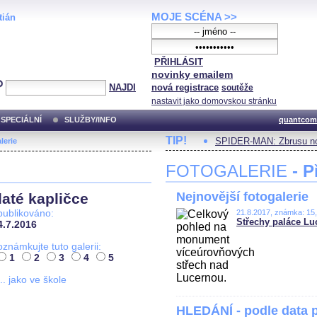
MOJE SCÉNA >>
tián
PŘIHLÁSIT
novinky emailem
NAJDI
nová registrace
soutěže
nastavit jako domovskou stránku
SPECIÁLNÍ
SLUŽBY/INFO
quantcom
TIP!
SPIDER-MAN: Zbrusu no
lerie
FOTOGALERIE
- P
Nejnovější fotogalerie
até kapličce
publikováno:
21.8.2017, známka: 15
Střechy paláce Lu
4.7.2016
oznámkujte tuto galerii:
1
2
3
4
5
... jako ve škole
HLEDÁNÍ - podle data 