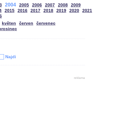
2004
3
2005
2006
2007
2008
2009
4
2015
2016
2017
2018
2019
2020
2021
6
květen
červen
červenec
prosinec
u
Najdi
reklama