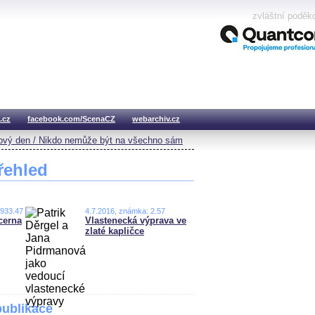
zvláštní poděk
.cz
facebook.com/ScenaCZ
webarchiv.cz
vý den / Nikdo nemůže být na všechno sám
řehled
,933.47
4.7.2016, známka: 2.57
cerna
Vlastenecká výprava ve
zlaté kapličce
publikace