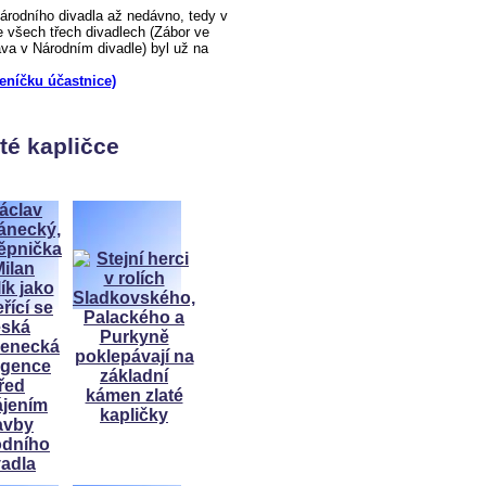
odního divadla až nedávno, tedy v
 všech třech divadlech (Zábor ve
a v Národním divadle) byl už na
deníčku účastnice)
té kapličce