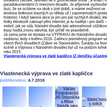
divadelní zážitek. Jednalo se o „promenade show“, a snad i o
paradokumentární či imerzivní divadlo. Je příjemné vyzkoušet
iluzi, že se ocitáme na skok v jiné době, a máme možnost se
doslova dotknout slavných (a někdy už i zapomenutých post
historie). I když taková akce je jen pro pár rychlých diváků, kte
lístky bleskově zakoupí přes internet, je tu naděje i pro další –
neboť, jak se zdá, Národní divadlo tyto adrenalinové zážitkov
trasy hodlá znovu otevírat, byť určitě ne pravidelně.
Já sama jsme se dostala na VÝPRAVU do Národního divadl
nedávno, tedy v květnu 2016. Zatímco premiérový program v
všech třech divadlech (Zábor ve Stavovském, Šaráda na No
scéně a Výprava v Národním divadle) byl už na podzim loňs
roku 2015.
Vlastenecká výprava ve zlaté kapličce (Z deníčku účastni
Vlastenecká výprava ve zlaté kapličce
publikováno:
4.7.2016