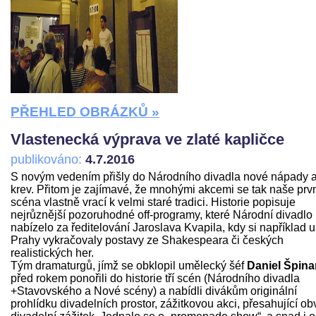
PŘEHLED OBRÁZKŮ »
Vlastenecká výprava ve zlaté kapličce
publikováno:
4.7.2016
S novým vedením přišly do Národního divadla nové nápady 
krev. Přitom je zajímavé, že mnohými akcemi se tak naše prv
scéna vlastně vrací k velmi staré tradici. Historie popisuje
nejrůznější pozoruhodné off-programy, které Národní divadlo
nabízelo za ředitelování Jaroslava Kvapila, kdy si například u
Prahy vykračovaly postavy ze Shakespeara či českých
realistických her.
Tým dramaturgů, jímž se obklopil umělecký šéf
Daniel Špina
před rokem ponořili do historie tří scén (Národního divadla
+Stavovského a Nové scény) a nabídli divákům originální
prohlídku divadelních prostor, zážitkovou akci, přesahující ob