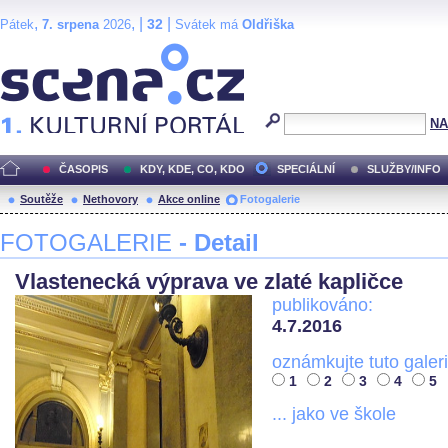
,
, |
|
32
Pátek
7. srpena
2026
Svátek má
Oldřiška
Scéna.cz
NA
ČASOPIS
KDY, KDE, CO, KDO
SPECIÁLNÍ
SLUŽBY/INFO
Soutěže
Nethovory
Akce online
Fotogalerie
FOTOGALERIE
- Detail
Vlastenecká výprava ve zlaté kapličce
publikováno:
4.7.2016
oznámkujte tuto galeri
1
2
3
4
5
... jako ve škole