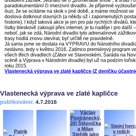
divadelní zážitek. Jednalo se o „promenade show“, a snad i o
paradokumentární či imerzivní divadlo. Je příjemné vyzkoušet
iluzi, že se ocitáme na skok v jiné době, a máme možnost se
doslova dotknout slavných (a někdy už i zapomenutých post
historie). I když taková akce je jen pro pár rychlých diváků, kte
lístky bleskově zakoupí přes internet, je tu naděje i pro další –
neboť, jak se zdá, Národní divadlo tyto adrenalinové zážitkov
trasy hodlá znovu otevírat, byť určitě ne pravidelně.
Já sama jsme se dostala na VÝPRAVU do Národního divadl
nedávno, tedy v květnu 2016. Zatímco premiérový program v
všech třech divadlech (Zábor ve Stavovském, Šaráda na No
scéně a Výprava v Národním divadle) byl už na podzim loňs
roku 2015.
Vlastenecká výprava ve zlaté kapličce (Z deníčku účastni
Vlastenecká výprava ve zlaté kapličce
publikováno:
4.7.2016