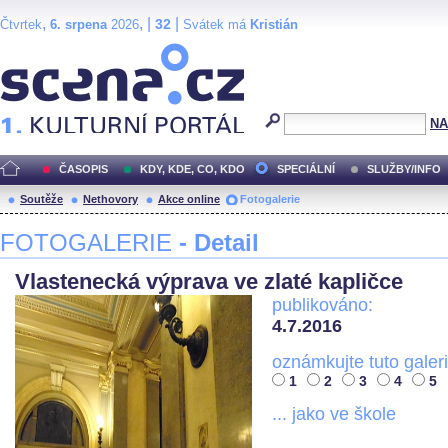
,
, |
|
32
Čtvrtek
6. srpena
2026
Svátek má
Kristián
Scéna.cz
NA
ČASOPIS
KDY, KDE, CO, KDO
SPECIÁLNÍ
SLUŽBY/INFO
Soutěže
Nethovory
Akce online
Fotogalerie
FOTOGALERIE
- Detail
Vlastenecká výprava ve zlaté kapličce
publikováno:
4.7.2016
oznámkujte tuto galeri
1
2
3
4
5
... jako ve škole