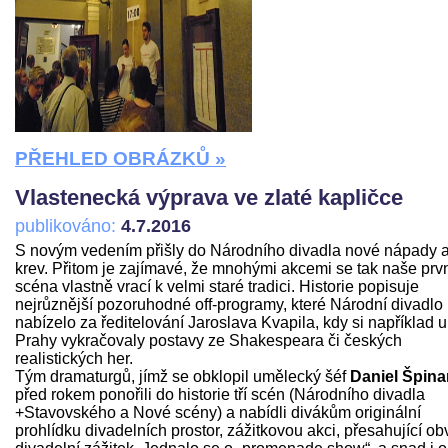
PŘEHLED OBRÁZKŮ »
Vlastenecká výprava ve zlaté kapličce
publikováno:
4.7.2016
S novým vedením přišly do Národního divadla nové nápady 
krev. Přitom je zajímavé, že mnohými akcemi se tak naše prv
scéna vlastně vrací k velmi staré tradici. Historie popisuje
nejrůznější pozoruhodné off-programy, které Národní divadlo
nabízelo za ředitelování Jaroslava Kvapila, kdy si například u
Prahy vykračovaly postavy ze Shakespeara či českých
realistických her.
Tým dramaturgů, jímž se obklopil umělecký šéf
Daniel Špina
před rokem ponořili do historie tří scén (Národního divadla
+Stavovského a Nové scény) a nabídli divákům originální
prohlídku divadelních prostor, zážitkovou akci, přesahující ob