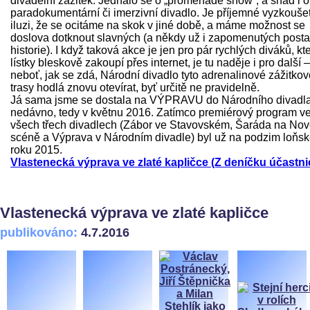
divadelní zážitek. Jednalo se o „promenade show“, a snad i o
paradokumentární či imerzivní divadlo. Je příjemné vyzkoušet
iluzi, že se ocitáme na skok v jiné době, a máme možnost se
doslova dotknout slavných (a někdy už i zapomenutých post
historie). I když taková akce je jen pro pár rychlých diváků, kte
lístky bleskově zakoupí přes internet, je tu naděje i pro další –
neboť, jak se zdá, Národní divadlo tyto adrenalinové zážitkov
trasy hodlá znovu otevírat, byť určitě ne pravidelně.
Já sama jsme se dostala na VÝPRAVU do Národního divadl
nedávno, tedy v květnu 2016. Zatímco premiérový program v
všech třech divadlech (Zábor ve Stavovském, Šaráda na No
scéně a Výprava v Národním divadle) byl už na podzim loňs
roku 2015.
Vlastenecká výprava ve zlaté kapličce (Z deníčku účastni
Vlastenecká výprava ve zlaté kapličce
publikováno:
4.7.2016