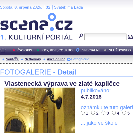
,
, |
|
32
Sobota
8. srpena
2026
Svátek má
Lada
Scéna.cz
NA
ČASOPIS
KDY, KDE, CO, KDO
SPECIÁLNÍ
SLUŽBY/INFO
Soutěže
Nethovory
Akce online
Fotogalerie
FOTOGALERIE
- Detail
Vlastenecká výprava ve zlaté kapličce
publikováno:
4.7.2016
oznámkujte tuto galeri
1
2
3
4
5
... jako ve škole