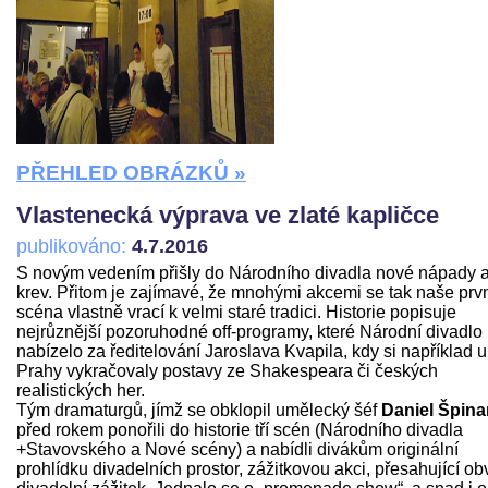
PŘEHLED OBRÁZKŮ »
Vlastenecká výprava ve zlaté kapličce
publikováno:
4.7.2016
S novým vedením přišly do Národního divadla nové nápady 
krev. Přitom je zajímavé, že mnohými akcemi se tak naše prv
scéna vlastně vrací k velmi staré tradici. Historie popisuje
nejrůznější pozoruhodné off-programy, které Národní divadlo
nabízelo za ředitelování Jaroslava Kvapila, kdy si například u
Prahy vykračovaly postavy ze Shakespeara či českých
realistických her.
Tým dramaturgů, jímž se obklopil umělecký šéf
Daniel Špina
před rokem ponořili do historie tří scén (Národního divadla
+Stavovského a Nové scény) a nabídli divákům originální
prohlídku divadelních prostor, zážitkovou akci, přesahující ob