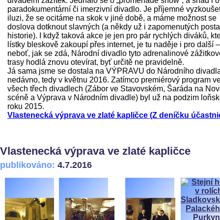
divadelní zážitek. Jednalo se o „promenade show“, a snad i o
paradokumentární či imerzivní divadlo. Je příjemné vyzkoušet
iluzi, že se ocitáme na skok v jiné době, a máme možnost se
doslova dotknout slavných (a někdy už i zapomenutých post
historie). I když taková akce je jen pro pár rychlých diváků, kte
lístky bleskově zakoupí přes internet, je tu naděje i pro další –
neboť, jak se zdá, Národní divadlo tyto adrenalinové zážitkov
trasy hodlá znovu otevírat, byť určitě ne pravidelně.
Já sama jsme se dostala na VÝPRAVU do Národního divadl
nedávno, tedy v květnu 2016. Zatímco premiérový program v
všech třech divadlech (Zábor ve Stavovském, Šaráda na No
scéně a Výprava v Národním divadle) byl už na podzim loňs
roku 2015.
Vlastenecká výprava ve zlaté kapličce (Z deníčku účastni
Vlastenecká výprava ve zlaté kapličce
publikováno:
4.7.2016