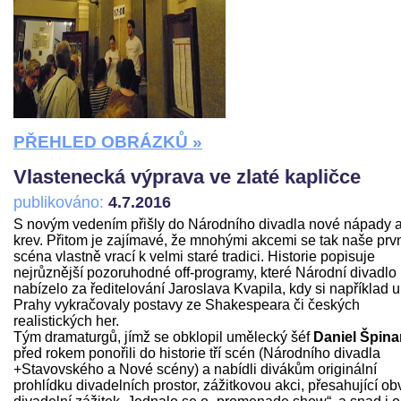
PŘEHLED OBRÁZKŮ »
Vlastenecká výprava ve zlaté kapličce
publikováno:
4.7.2016
S novým vedením přišly do Národního divadla nové nápady 
krev. Přitom je zajímavé, že mnohými akcemi se tak naše prv
scéna vlastně vrací k velmi staré tradici. Historie popisuje
nejrůznější pozoruhodné off-programy, které Národní divadlo
nabízelo za ředitelování Jaroslava Kvapila, kdy si například u
Prahy vykračovaly postavy ze Shakespeara či českých
realistických her.
Tým dramaturgů, jímž se obklopil umělecký šéf
Daniel Špina
před rokem ponořili do historie tří scén (Národního divadla
+Stavovského a Nové scény) a nabídli divákům originální
prohlídku divadelních prostor, zážitkovou akci, přesahující ob