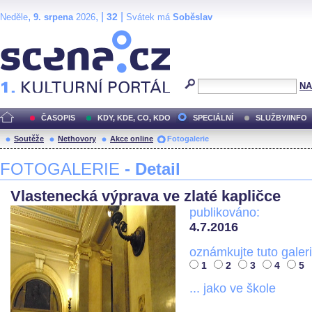
,
, |
|
32
Neděle
9. srpena
2026
Svátek má
Soběslav
Scéna.cz
NA
ČASOPIS
KDY, KDE, CO, KDO
SPECIÁLNÍ
SLUŽBY/INFO
Soutěže
Nethovory
Akce online
Fotogalerie
FOTOGALERIE
- Detail
Vlastenecká výprava ve zlaté kapličce
publikováno:
4.7.2016
oznámkujte tuto galeri
1
2
3
4
5
... jako ve škole