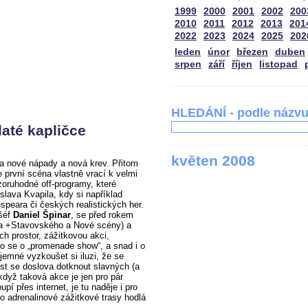
1999
2000
2001
2002
200
2010
2011
2012
2013
201
2022
2023
2024
2025
202
leden
únor
březen
duben
srpen
září
říjen
listopad
HLEDÁNÍ - podle názv
até kapličce
květen 2008
a nové nápady a nová krev. Přitom
první scéna vlastně vrací k velmi
ozoruhodné off-programy, které
slava Kvapila, kdy si například
peara či českých realistických her.
 šéf
Daniel Špinar
, se před rokem
adla +Stavovského a Nové scény) a
ích prostor, zážitkovou akci,
lo se o „promenade show“, a snad i o
íjemné vyzkoušet si iluzi, že se
t se doslova dotknout slavných (a
když taková akce je jen pro pár
upí přes internet, je tu naděje i pro
to adrenalinové zážitkové trasy hodlá