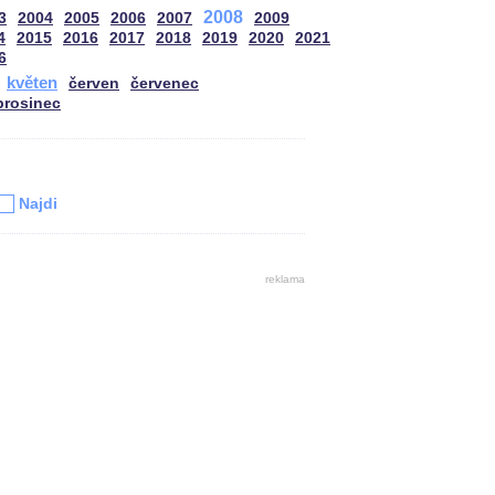
2008
3
2004
2005
2006
2007
2009
4
2015
2016
2017
2018
2019
2020
2021
6
květen
červen
červenec
prosinec
u
Najdi
reklama