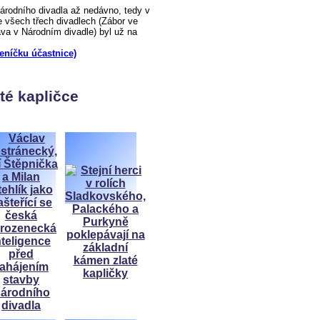
odního divadla až nedávno, tedy v
 všech třech divadlech (Zábor ve
a v Národním divadle) byl už na
deníčku účastnice)
té kapličce