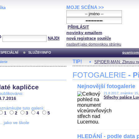
MOJE SCÉNA >>
ška
PŘIHLÁSIT
novinky emailem
NAJDI
nová registrace
soutěže
nastavit jako domovskou stránku
SPECIÁLNÍ
SLUŽBY/INFO
quantcom
TIP!
SPIDER-MAN: Zbrusu no
lerie
FOTOGALERIE
- P
Nejnovější fotogalerie
até kapličce
publikováno:
21.8.2017, známka: 15
Střechy paláce Lu
4.7.2016
oznámkujte tuto galerii:
1
2
3
4
5
... jako ve škole
HLEDÁNÍ - podle data 