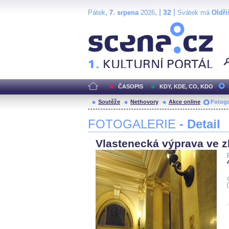
,
, |
|
32
Pátek
7. srpena
2026
Svátek má
Oldři
Scéna.cz
ČASOPIS
KDY, KDE, CO, KDO
Soutěže
Nethovory
Akce online
Fotoga
FOTOGALERIE
- Detail
Vlastenecká výprava ve zl