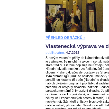
PŘEHLED OBRÁZKŮ »
Vlastenecká výprava ve zl
publikováno:
4.7.2016
S novým vedením přišly do Národního divadl
je zajímavé, že mnohými akcemi se tak naše 
staré tradici. Historie popisuje nejrůznější p
Národní divadlo nabízelo za ředitelování Jaro
ulicemi Prahy vykračovaly postavy ze Shakes
Tým dramaturgů, jímž se obklopil umělecký
ponořili do historie tří scén (Národního div
nabídli divákům originální prohlídku divadeln
přesahující obvyklý divadelní zážitek. Jedna
paradokumentární či imerzivní divadlo. Je př
ocitáme na skok v jiné době, a máme možnos
někdy už i zapomenutých postav historie). I 
rychlých diváků, kteří si lístky bleskově zako
další – neboť, jak se zdá, Národní divadlo ty
znovu otevírat, byť určitě ne pravidelně.