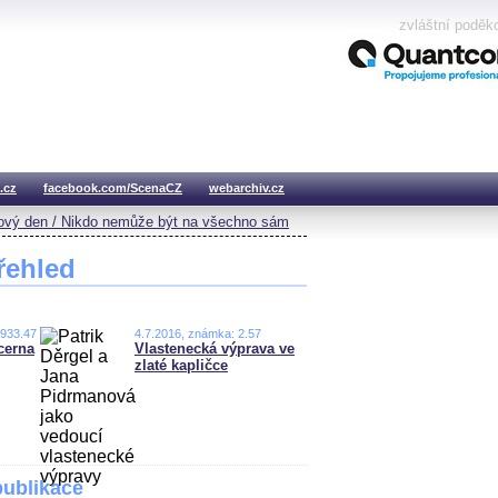
zvláštní poděk
.cz
facebook.com/ScenaCZ
webarchiv.cz
vý den / Nikdo nemůže být na všechno sám
řehled
,933.47
4.7.2016, známka: 2.57
cerna
Vlastenecká výprava ve
zlaté kapličce
publikace