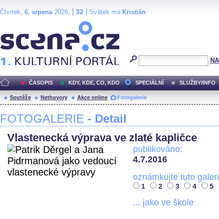
,
, |
|
32
Čtvrtek
6. srpena
2026
Svátek má
Kristián
Scéna.cz
NA
ČASOPIS
KDY, KDE, CO, KDO
SPECIÁLNÍ
SLUŽBY/INFO
Soutěže
Nethovory
Akce online
Fotogalerie
FOTOGALERIE
- Detail
Vlastenecká výprava ve zlaté kapličce
publikováno:
4.7.2016
oznámkujte tuto galeri
1
2
3
4
5
... jako ve škole