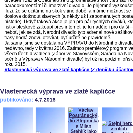
divadelní zážitek. Jednalo se o „promenade show“, a snad i o
paradokumentární či imerzivní divadlo. Je příjemné vyzkoušet
iluzi, že se ocitáme na skok v jiné době, a máme možnost se
doslova dotknout slavných (a někdy už i zapomenutých post
historie). I když taková akce je jen pro pár rychlých diváků, kte
lístky bleskově zakoupí přes internet, je tu naděje i pro další –
neboť, jak se zdá, Národní divadlo tyto adrenalinové zážitkov
trasy hodlá znovu otevírat, byť určitě ne pravidelně.
Já sama jsme se dostala na VÝPRAVU do Národního divadl
nedávno, tedy v květnu 2016. Zatímco premiérový program v
všech třech divadlech (Zábor ve Stavovském, Šaráda na No
scéně a Výprava v Národním divadle) byl už na podzim loňs
roku 2015.
Vlastenecká výprava ve zlaté kapličce (Z deníčku účastni
Vlastenecká výprava ve zlaté kapličce
publikováno:
4.7.2016