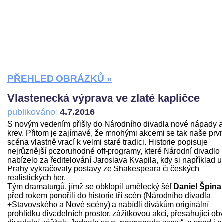
PŘEHLED OBRÁZKŮ »
Vlastenecká výprava ve zlaté kapličce
publikováno:
4.7.2016
S novým vedením přišly do Národního divadla nové nápady 
krev. Přitom je zajímavé, že mnohými akcemi se tak naše prv
scéna vlastně vrací k velmi staré tradici. Historie popisuje
nejrůznější pozoruhodné off-programy, které Národní divadlo
nabízelo za ředitelování Jaroslava Kvapila, kdy si například u
Prahy vykračovaly postavy ze Shakespeara či českých
realistických her.
Tým dramaturgů, jímž se obklopil umělecký šéf
Daniel Špina
před rokem ponořili do historie tří scén (Národního divadla
+Stavovského a Nové scény) a nabídli divákům originální
prohlídku divadelních prostor, zážitkovou akci, přesahující ob