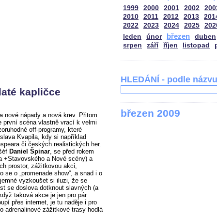
1999
2000
2001
2002
200
2010
2011
2012
2013
201
2022
2023
2024
2025
202
březen
leden
únor
duben
srpen
září
říjen
listopad
HLEDÁNÍ - podle názv
até kapličce
březen 2009
a nové nápady a nová krev. Přitom
první scéna vlastně vrací k velmi
ozoruhodné off-programy, které
slava Kvapila, kdy si například
peara či českých realistických her.
 šéf
Daniel Špinar
, se před rokem
adla +Stavovského a Nové scény) a
ích prostor, zážitkovou akci,
lo se o „promenade show“, a snad i o
íjemné vyzkoušet si iluzi, že se
t se doslova dotknout slavných (a
když taková akce je jen pro pár
upí přes internet, je tu naděje i pro
to adrenalinové zážitkové trasy hodlá