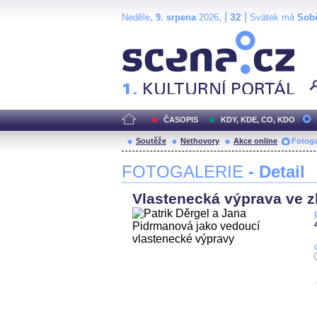
,
, |
|
32
Neděle
9. srpena
2026
Svátek má
Sob
Scéna.cz
ČASOPIS
KDY, KDE, CO, KDO
Soutěže
Nethovory
Akce online
Fotoga
FOTOGALERIE
- Detail
Vlastenecká výprava ve zl