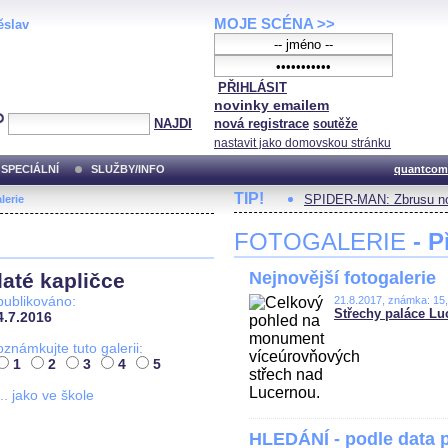
MOJE SCÉNA >>
ěslav
PŘIHLÁSIT
novinky emailem
NAJDI
nová registrace
soutěže
nastavit jako domovskou stránku
SPECIÁLNÍ
SLUŽBY/INFO
quantcom
TIP!
SPIDER-MAN: Zbrusu no
lerie
FOTOGALERIE
- P
Nejnovější fotogalerie
até kapličce
publikováno:
21.8.2017, známka: 15
Střechy paláce Lu
4.7.2016
oznámkujte tuto galerii:
1
2
3
4
5
... jako ve škole
HLEDÁNÍ - podle data 