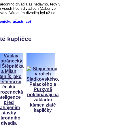
odního divadla až nedávno, tedy v
 všech třech divadlech (Zábor ve
a v Národním divadle) byl už na
deníčku účastnice)
té kapličce