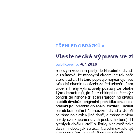
PŘEHLED OBRÁZKŮ »
Vlastenecká výprava ve zl
publikováno:
4.7.2016
S novým vedením přišly do Národního divadl
je zajímavé, že mnohými akcemi se tak naše 
staré tradici. Historie popisuje nejrůznější p
Národní divadlo nabízelo za ředitelování Jaro
ulicemi Prahy vykračovaly postavy ze Shakes
Tým dramaturgů, jímž se obklopil umělecký
ponořili do historie tří scén (Národního div
nabídli divákům originální prohlídku divadeln
přesahující obvyklý divadelní zážitek. Jedna
paradokumentární či imerzivní divadlo. Je př
ocitáme na skok v jiné době, a máme možnos
někdy už i zapomenutých postav historie). I 
rychlých diváků, kteří si lístky bleskově zako
další – neboť, jak se zdá, Národní divadlo ty
znovu otevírat, byť určitě ne pravidelně.