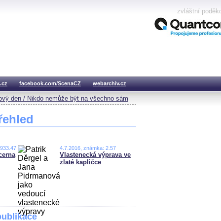
zvláštní poděk
.cz
facebook.com/ScenaCZ
webarchiv.cz
vý den / Nikdo nemůže být na všechno sám
řehled
,933.47
4.7.2016, známka: 2.57
cerna
Vlastenecká výprava ve
zlaté kapličce
publikace