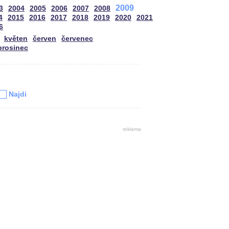
2009
3
2004
2005
2006
2007
2008
4
2015
2016
2017
2018
2019
2020
2021
6
květen
červen
červenec
prosinec
u
Najdi
reklama