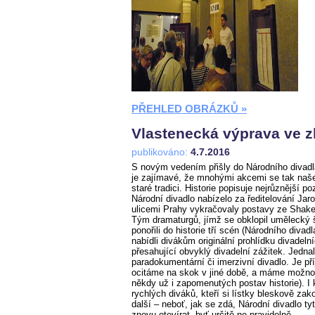
PŘEHLED OBRÁZKŮ »
Vlastenecká výprava ve zl
publikováno:
4.7.2016
S novým vedením přišly do Národního divadl
je zajímavé, že mnohými akcemi se tak naše 
staré tradici. Historie popisuje nejrůznější p
Národní divadlo nabízelo za ředitelování Jaro
ulicemi Prahy vykračovaly postavy ze Shakes
Tým dramaturgů, jímž se obklopil umělecký
ponořili do historie tří scén (Národního div
nabídli divákům originální prohlídku divadeln
přesahující obvyklý divadelní zážitek. Jedna
paradokumentární či imerzivní divadlo. Je př
ocitáme na skok v jiné době, a máme možnos
někdy už i zapomenutých postav historie). I 
rychlých diváků, kteří si lístky bleskově zako
další – neboť, jak se zdá, Národní divadlo ty
znovu otevírat, byť určitě ne pravidelně.