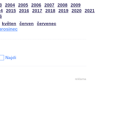
3
2004
2005
2006
2007
2008
2009
14
2015
2016
2017
2018
2019
2020
2021
6
květen
červen
červenec
prosinec
u
Najdi
reklama