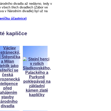
odního divadla až nedávno, tedy v
 všech třech divadlech (Zábor ve
a v Národním divadle) byl už na
deníčku účastnice)
té kapličce