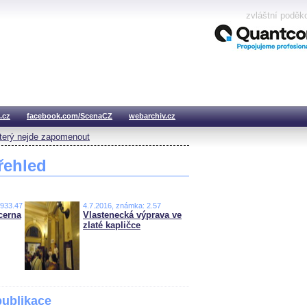
zvláštní poděk
.cz
facebook.com/ScenaCZ
webarchiv.cz
který nejde zapomenout
řehled
,933.47
4.7.2016, známka: 2.57
cerna
Vlastenecká výprava ve
zlaté kapličce
publikace