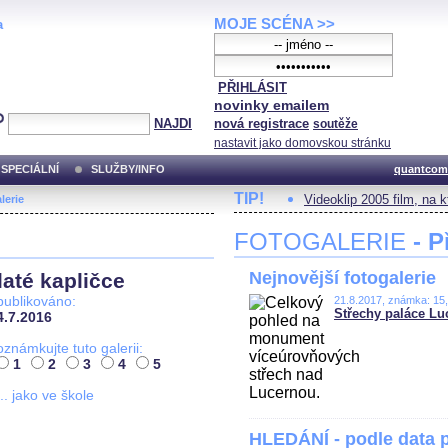
MOJE SCÉNA >>
a
PŘIHLÁSIT
novinky emailem
NAJDI
nová registrace
soutěže
nastavit jako domovskou stránku
SPECIÁLNÍ
SLUŽBY/INFO
quantcom
TIP!
Videoklip 2005 film, na 
lerie
FOTOGALERIE
- P
Nejnovější fotogalerie
até kapličce
publikováno:
21.8.2017, známka: 15
Střechy paláce Lu
4.7.2016
oznámkujte tuto galerii:
1
2
3
4
5
... jako ve škole
HLEDÁNÍ - podle data 