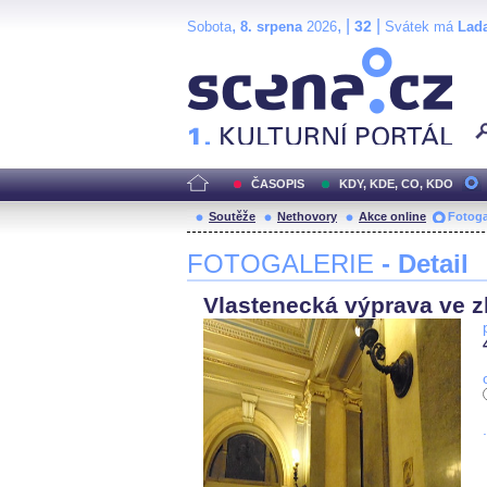
,
, |
|
32
Sobota
8. srpena
2026
Svátek má
Lad
Scéna.cz
ČASOPIS
KDY, KDE, CO, KDO
Soutěže
Nethovory
Akce online
Fotoga
FOTOGALERIE
- Detail
Vlastenecká výprava ve zl