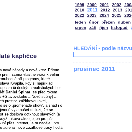
1999
2000
2001
2002
200
2011
2010
2012
2013
20
2022
2023
2024
2025
202
leden
únor
březen
duben
srpen
září
říjen
listopad
HLEDÁNÍ - podle názv
até kapličce
prosinec 2011
a nové nápady a nová krev. Přitom
první scéna vlastně vrací k velmi
ozoruhodné off-programy, které
slava Kvapila, kdy si například
peara či českých realistických her.
 šéf
Daniel Špinar
, se před rokem
adla +Stavovského a Nové scény) a
ích prostor, zážitkovou akci,
lo se o „promenade show“, a snad i o
íjemné vyzkoušet si iluzi, že se
t se doslova dotknout slavných (a
když taková akce je jen pro pár
upí přes internet, je tu naděje i pro
to adrenalinové zážitkové trasy hodlá