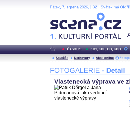
,
, |
|
32
Pátek
7. srpena
2026
Svátek má
Oldři
Scéna.cz
ČASOPIS
KDY, KDE, CO, KDO
Soutěže
Nethovory
Akce online
Fotoga
FOTOGALERIE
- Detail
Vlastenecká výprava ve zl