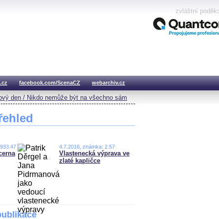
zvláštní poděk
.cz
facebook.com/ScenaCZ
webarchiv.cz
vý den / Nikdo nemůže být na všechno sám
řehled
,933.47
4.7.2016, známka: 2.57
cerna
Vlastenecká výprava ve
zlaté kapličce
publikace