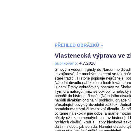
PŘEHLED OBRÁZKŮ »
Vlastenecká výprava ve zl
publikováno:
4.7.2016
S novým vedením přišly do Národního divadl
je zajímavé, že mnohými akcemi se tak naše 
staré tradici. Historie popisuje nejrůznější p
Národní divadlo nabízelo za ředitelování Jaro
ulicemi Prahy vykračovaly postavy ze Shakes
Tým dramaturgů, jímž se obklopil umělecký
ponořili do historie tří scén (Národního div
nabídli divákům originální prohlídku divadeln
přesahující obvyklý divadelní zážitek. Jedna
paradokumentární či imerzivní divadlo. Je př
ocitáme na skok v jiné době, a máme možnos
někdy už i zapomenutých postav historie). I 
rychlých diváků, kteří si lístky bleskově zako
další – neboť, jak se zdá, Národní divadlo ty
znovu otevírat, byť určitě ne pravidelně.