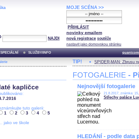
MOJE SCÉNA >>
ška
PŘIHLÁSIT
novinky emailem
NAJDI
nová registrace
soutěže
nastavit jako domovskou stránku
SPECIÁLNÍ
SLUŽBY/INFO
quantcom
TIP!
SPIDER-MAN: Zbrusu no
lerie
FOTOGALERIE
- P
Nejnovější fotogalerie
até kapličce
publikováno:
21.8.2017, známka: 15
Střechy paláce Lu
4.7.2016
oznámkujte tuto galerii:
1
2
3
4
5
... jako ve škole
HLEDÁNÍ - podle data 