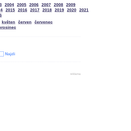
3
2004
2005
2006
2007
2008
2009
14
2015
2016
2017
2018
2019
2020
2021
6
květen
červen
červenec
prosinec
u
Najdi
reklama