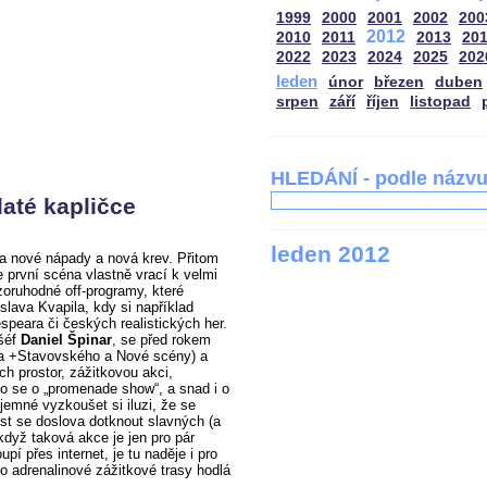
1999
2000
2001
2002
200
2012
2010
2011
2013
20
2022
2023
2024
2025
202
leden
únor
březen
duben
srpen
září
říjen
listopad
HLEDÁNÍ - podle názv
até kapličce
leden 2012
a nové nápady a nová krev. Přitom
první scéna vlastně vrací k velmi
ozoruhodné off-programy, které
slava Kvapila, kdy si například
peara či českých realistických her.
 šéf
Daniel Špinar
, se před rokem
adla +Stavovského a Nové scény) a
ích prostor, zážitkovou akci,
lo se o „promenade show“, a snad i o
íjemné vyzkoušet si iluzi, že se
t se doslova dotknout slavných (a
když taková akce je jen pro pár
upí přes internet, je tu naděje i pro
to adrenalinové zážitkové trasy hodlá