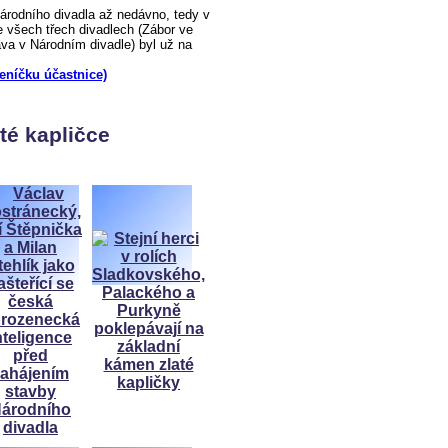
odního divadla až nedávno, tedy v
 všech třech divadlech (Zábor ve
a v Národním divadle) byl už na
deníčku účastnice)
té kapličce