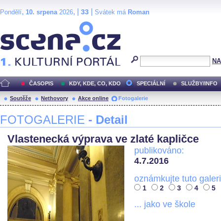
,
, |
|
33
Pondělí
10. srpena
2026
Svátek má
Roman
Scéna.cz
NA
ČASOPIS
KDY, KDE, CO, KDO
SPECIÁLNÍ
SLUŽBY/INFO
Soutěže
Nethovory
Akce online
Fotogalerie
FOTOGALERIE
- Detail
Vlastenecká výprava ve zlaté kapličce
publikováno:
4.7.2016
oznámkujte tuto galeri
1
2
3
4
5
... jako ve škole