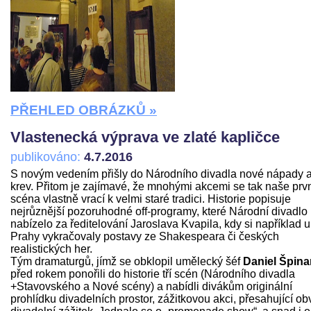
PŘEHLED OBRÁZKŮ »
Vlastenecká výprava ve zlaté kapličce
publikováno:
4.7.2016
S novým vedením přišly do Národního divadla nové nápady 
krev. Přitom je zajímavé, že mnohými akcemi se tak naše prv
scéna vlastně vrací k velmi staré tradici. Historie popisuje
nejrůznější pozoruhodné off-programy, které Národní divadlo
nabízelo za ředitelování Jaroslava Kvapila, kdy si například u
Prahy vykračovaly postavy ze Shakespeara či českých
realistických her.
Tým dramaturgů, jímž se obklopil umělecký šéf
Daniel Špina
před rokem ponořili do historie tří scén (Národního divadla
+Stavovského a Nové scény) a nabídli divákům originální
prohlídku divadelních prostor, zážitkovou akci, přesahující ob