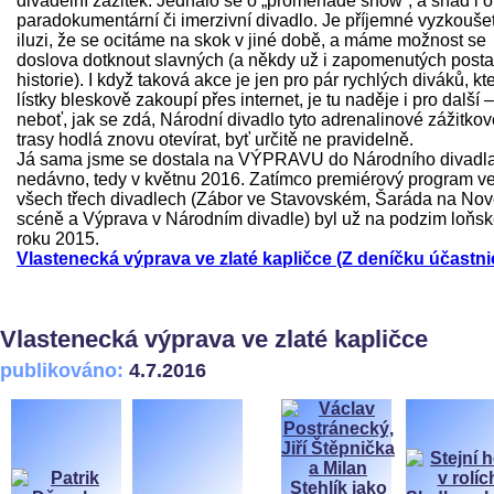
divadelní zážitek. Jednalo se o „promenade show“, a snad i o
paradokumentární či imerzivní divadlo. Je příjemné vyzkoušet
iluzi, že se ocitáme na skok v jiné době, a máme možnost se
doslova dotknout slavných (a někdy už i zapomenutých post
historie). I když taková akce je jen pro pár rychlých diváků, kte
lístky bleskově zakoupí přes internet, je tu naděje i pro další –
neboť, jak se zdá, Národní divadlo tyto adrenalinové zážitkov
trasy hodlá znovu otevírat, byť určitě ne pravidelně.
Já sama jsme se dostala na VÝPRAVU do Národního divadl
nedávno, tedy v květnu 2016. Zatímco premiérový program v
všech třech divadlech (Zábor ve Stavovském, Šaráda na No
scéně a Výprava v Národním divadle) byl už na podzim loňs
roku 2015.
Vlastenecká výprava ve zlaté kapličce (Z deníčku účastni
Vlastenecká výprava ve zlaté kapličce
publikováno:
4.7.2016