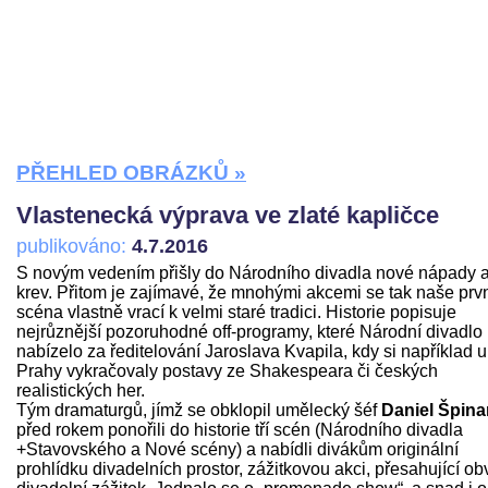
PŘEHLED OBRÁZKŮ »
Vlastenecká výprava ve zlaté kapličce
publikováno:
4.7.2016
S novým vedením přišly do Národního divadla nové nápady 
krev. Přitom je zajímavé, že mnohými akcemi se tak naše prv
scéna vlastně vrací k velmi staré tradici. Historie popisuje
nejrůznější pozoruhodné off-programy, které Národní divadlo
nabízelo za ředitelování Jaroslava Kvapila, kdy si například u
Prahy vykračovaly postavy ze Shakespeara či českých
realistických her.
Tým dramaturgů, jímž se obklopil umělecký šéf
Daniel Špina
před rokem ponořili do historie tří scén (Národního divadla
+Stavovského a Nové scény) a nabídli divákům originální
prohlídku divadelních prostor, zážitkovou akci, přesahující ob