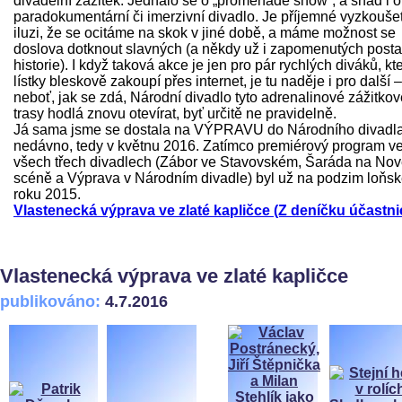
divadelní zážitek. Jednalo se o „promenade show“, a snad i o
paradokumentární či imerzivní divadlo. Je příjemné vyzkoušet
iluzi, že se ocitáme na skok v jiné době, a máme možnost se
doslova dotknout slavných (a někdy už i zapomenutých post
historie). I když taková akce je jen pro pár rychlých diváků, kte
lístky bleskově zakoupí přes internet, je tu naděje i pro další –
neboť, jak se zdá, Národní divadlo tyto adrenalinové zážitkov
trasy hodlá znovu otevírat, byť určitě ne pravidelně.
Já sama jsme se dostala na VÝPRAVU do Národního divadl
nedávno, tedy v květnu 2016. Zatímco premiérový program v
všech třech divadlech (Zábor ve Stavovském, Šaráda na No
scéně a Výprava v Národním divadle) byl už na podzim loňs
roku 2015.
Vlastenecká výprava ve zlaté kapličce (Z deníčku účastni
Vlastenecká výprava ve zlaté kapličce
publikováno:
4.7.2016