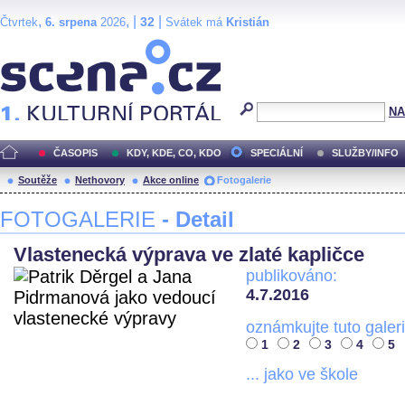
,
, |
|
32
Čtvrtek
6. srpena
2026
Svátek má
Kristián
Scéna.cz
NA
ČASOPIS
KDY, KDE, CO, KDO
SPECIÁLNÍ
SLUŽBY/INFO
Soutěže
Nethovory
Akce online
Fotogalerie
FOTOGALERIE
- Detail
Vlastenecká výprava ve zlaté kapličce
publikováno:
4.7.2016
oznámkujte tuto galeri
1
2
3
4
5
... jako ve škole