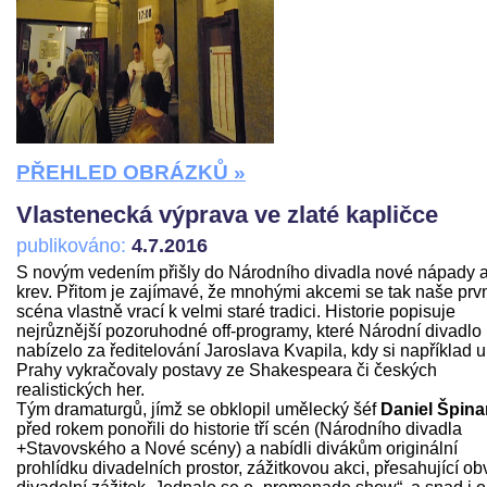
PŘEHLED OBRÁZKŮ »
Vlastenecká výprava ve zlaté kapličce
publikováno:
4.7.2016
S novým vedením přišly do Národního divadla nové nápady 
krev. Přitom je zajímavé, že mnohými akcemi se tak naše prv
scéna vlastně vrací k velmi staré tradici. Historie popisuje
nejrůznější pozoruhodné off-programy, které Národní divadlo
nabízelo za ředitelování Jaroslava Kvapila, kdy si například u
Prahy vykračovaly postavy ze Shakespeara či českých
realistických her.
Tým dramaturgů, jímž se obklopil umělecký šéf
Daniel Špina
před rokem ponořili do historie tří scén (Národního divadla
+Stavovského a Nové scény) a nabídli divákům originální
prohlídku divadelních prostor, zážitkovou akci, přesahující ob