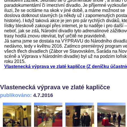
divadelní zážitek. Jednalo se o „promenade show“, a snad i o
paradokumentární či imerzivní divadlo. Je příjemné vyzkoušet
iluzi, že se ocitáme na skok v jiné době, a máme možnost se
doslova dotknout slavných (a někdy už i zapomenutých post
historie). I když taková akce je jen pro pár rychlých diváků, kte
lístky bleskově zakoupí přes internet, je tu naděje i pro další –
neboť, jak se zdá, Národní divadlo tyto adrenalinové zážitkov
trasy hodlá znovu otevírat, byť určitě ne pravidelně.
Já sama jsme se dostala na VÝPRAVU do Národního divadl
nedávno, tedy v květnu 2016. Zatímco premiérový program v
všech třech divadlech (Zábor ve Stavovském, Šaráda na No
scéně a Výprava v Národním divadle) byl už na podzim loňs
roku 2015.
Vlastenecká výprava ve zlaté kapličce (Z deníčku účastni
Vlastenecká výprava ve zlaté kapličce
publikováno:
4.7.2016