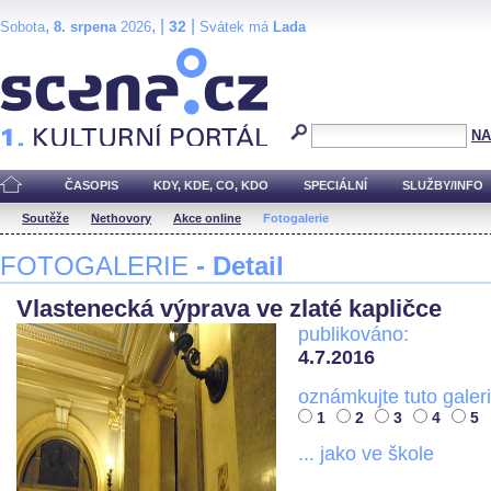
,
, |
|
32
Sobota
8. srpena
2026
Svátek má
Lada
Scéna.cz
NA
ČASOPIS
KDY, KDE, CO, KDO
SPECIÁLNÍ
SLUŽBY/INFO
Soutěže
Nethovory
Akce online
Fotogalerie
FOTOGALERIE
- Detail
Vlastenecká výprava ve zlaté kapličce
publikováno:
4.7.2016
oznámkujte tuto galeri
1
2
3
4
5
... jako ve škole