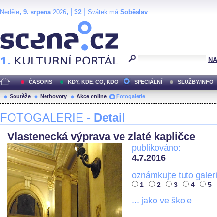
,
, |
|
32
Neděle
9. srpena
2026
Svátek má
Soběslav
Scéna.cz
NA
ČASOPIS
KDY, KDE, CO, KDO
SPECIÁLNÍ
SLUŽBY/INFO
Soutěže
Nethovory
Akce online
Fotogalerie
FOTOGALERIE
- Detail
Vlastenecká výprava ve zlaté kapličce
publikováno:
4.7.2016
oznámkujte tuto galeri
1
2
3
4
5
... jako ve škole