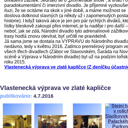
divadelní zážitek. Jednalo se o „promenade show“, a snad i o
paradokumentární či imerzivní divadlo. Je příjemné vyzkoušet
iluzi, že se ocitáme na skok v jiné době, a máme možnost se
doslova dotknout slavných (a někdy už i zapomenutých post
historie). I když taková akce je jen pro pár rychlých diváků, kte
lístky bleskově zakoupí přes internet, je tu naděje i pro další –
neboť, jak se zdá, Národní divadlo tyto adrenalinové zážitkov
trasy hodlá znovu otevírat, byť určitě ne pravidelně.
Já sama jsme se dostala na VÝPRAVU do Národního divadl
nedávno, tedy v květnu 2016. Zatímco premiérový program v
všech třech divadlech (Zábor ve Stavovském, Šaráda na No
scéně a Výprava v Národním divadle) byl už na podzim loňs
roku 2015.
Vlastenecká výprava ve zlaté kapličce (Z deníčku účastni
Vlastenecká výprava ve zlaté kapličce
publikováno:
4.7.2016