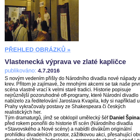
PŘEHLED OBRÁZKŮ »
Vlastenecká výprava ve zlaté kapličce
publikováno:
4.7.2016
S novým vedením přišly do Národního divadla nové nápady 
krev. Přitom je zajímavé, že mnohými akcemi se tak naše prv
scéna vlastně vrací k velmi staré tradici. Historie popisuje
nejrůznější pozoruhodné off-programy, které Národní divadlo
nabízelo za ředitelování Jaroslava Kvapila, kdy si například u
Prahy vykračovaly postavy ze Shakespeara či českých
realistických her.
Tým dramaturgů, jímž se obklopil umělecký šéf
Daniel Špina
před rokem ponořili do historie tří scén (Národního divadla
+Stavovského a Nové scény) a nabídli divákům originální
prohlídku divadelních prostor, zážitkovou akci, přesahující ob