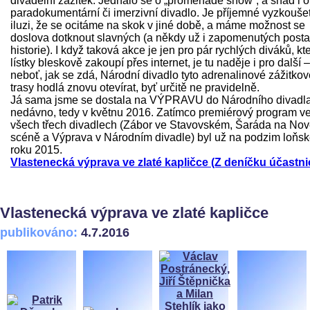
divadelní zážitek. Jednalo se o „promenade show“, a snad i o
paradokumentární či imerzivní divadlo. Je příjemné vyzkoušet
iluzi, že se ocitáme na skok v jiné době, a máme možnost se
doslova dotknout slavných (a někdy už i zapomenutých post
historie). I když taková akce je jen pro pár rychlých diváků, kte
lístky bleskově zakoupí přes internet, je tu naděje i pro další –
neboť, jak se zdá, Národní divadlo tyto adrenalinové zážitkov
trasy hodlá znovu otevírat, byť určitě ne pravidelně.
Já sama jsme se dostala na VÝPRAVU do Národního divadl
nedávno, tedy v květnu 2016. Zatímco premiérový program v
všech třech divadlech (Zábor ve Stavovském, Šaráda na No
scéně a Výprava v Národním divadle) byl už na podzim loňs
roku 2015.
Vlastenecká výprava ve zlaté kapličce (Z deníčku účastni
Vlastenecká výprava ve zlaté kapličce
publikováno:
4.7.2016