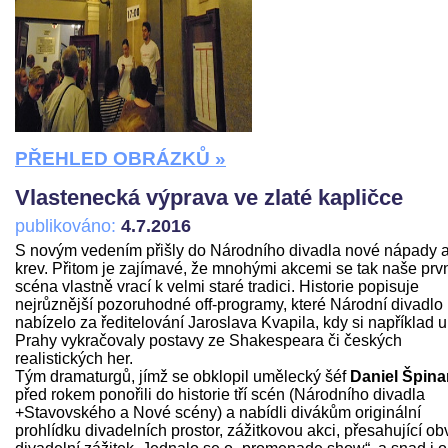
PŘEHLED OBRÁZKŮ »
Vlastenecká výprava ve zlaté kapličce
publikováno:
4.7.2016
S novým vedením přišly do Národního divadla nové nápady 
krev. Přitom je zajímavé, že mnohými akcemi se tak naše prv
scéna vlastně vrací k velmi staré tradici. Historie popisuje
nejrůznější pozoruhodné off-programy, které Národní divadlo
nabízelo za ředitelování Jaroslava Kvapila, kdy si například u
Prahy vykračovaly postavy ze Shakespeara či českých
realistických her.
Tým dramaturgů, jímž se obklopil umělecký šéf
Daniel Špina
před rokem ponořili do historie tří scén (Národního divadla
+Stavovského a Nové scény) a nabídli divákům originální
prohlídku divadelních prostor, zážitkovou akci, přesahující ob