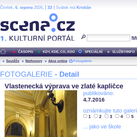
,
, |
|
32
Čtvrtek
6. srpena
2026
Svátek má
Kristián
Scéna.cz
NA
ČASOPIS
KDY, KDE, CO, KDO
SPECIÁLNÍ
SLUŽBY/INFO
Soutěže
Nethovory
Akce online
Fotogalerie
FOTOGALERIE
- Detail
Vlastenecká výprava ve zlaté kapličce
publikováno:
4.7.2016
oznámkujte tuto galeri
1
2
3
4
5
... jako ve škole