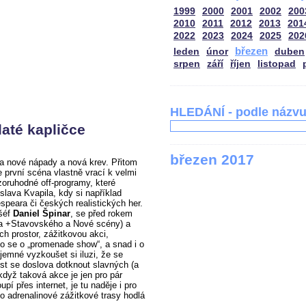
1999
2000
2001
2002
200
2010
2011
2012
2013
201
2022
2023
2024
2025
202
březen
leden
únor
duben
srpen
září
říjen
listopad
HLEDÁNÍ - podle názv
até kapličce
březen 2017
a nové nápady a nová krev. Přitom
první scéna vlastně vrací k velmi
ozoruhodné off-programy, které
slava Kvapila, kdy si například
peara či českých realistických her.
 šéf
Daniel Špinar
, se před rokem
adla +Stavovského a Nové scény) a
ích prostor, zážitkovou akci,
lo se o „promenade show“, a snad i o
íjemné vyzkoušet si iluzi, že se
t se doslova dotknout slavných (a
když taková akce je jen pro pár
upí přes internet, je tu naděje i pro
to adrenalinové zážitkové trasy hodlá