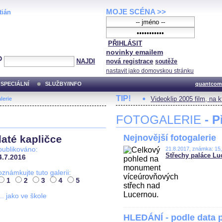
MOJE SCÉNA >>
tián
PŘIHLÁSIT
novinky emailem
NAJDI
nová registrace
soutěže
nastavit jako domovskou stránku
SPECIÁLNÍ
SLUŽBY/INFO
quantcom
TIP!
Videoklip 2005 film, na 
lerie
FOTOGALERIE
- P
Nejnovější fotogalerie
até kapličce
publikováno:
21.8.2017, známka: 15
Střechy paláce Lu
4.7.2016
oznámkujte tuto galerii:
1
2
3
4
5
... jako ve škole
HLEDÁNÍ - podle data 