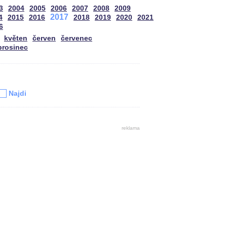
3
2004
2005
2006
2007
2008
2009
2017
4
2015
2016
2018
2019
2020
2021
6
květen
červen
červenec
prosinec
u
Najdi
reklama