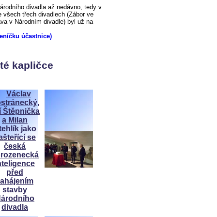
odního divadla až nedávno, tedy v
 všech třech divadlech (Zábor ve
a v Národním divadle) byl už na
deníčku účastnice)
té kapličce