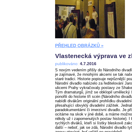
PŘEHLED OBRÁZKŮ »
Vlastenecká výprava ve zl
publikováno:
4.7.2016
S novým vedením přišly do Národního divadl
je zajímavé, že mnohými akcemi se tak naše 
staré tradici. Historie popisuje nejrůznější p
Národní divadlo nabízelo za ředitelování Jaro
ulicemi Prahy vykračovaly postavy ze Shakes
Tým dramaturgů, jímž se obklopil umělecký
ponořili do historie tří scén (Národního div
nabídli divákům originální prohlídku divadeln
přesahující obvyklý divadelní zážitek. Jedna
paradokumentární či imerzivní divadlo. Je př
ocitáme na skok v jiné době, a máme možnos
někdy už i zapomenutých postav historie). I 
rychlých diváků, kteří si lístky bleskově zako
další – neboť, jak se zdá, Národní divadlo ty
znovu otevírat, byť určitě ne pravidelně.