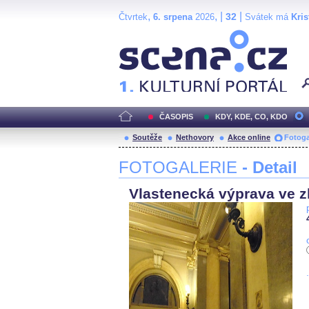
,
, |
|
32
Čtvrtek
6. srpena
2026
Svátek má
Kris
Scéna.cz
ČASOPIS
KDY, KDE, CO, KDO
Soutěže
Nethovory
Akce online
Fotoga
FOTOGALERIE
- Detail
Vlastenecká výprava ve zl