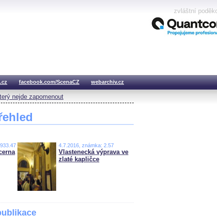
zvláštní poděk
.cz
facebook.com/ScenaCZ
webarchiv.cz
který nejde zapomenout
řehled
,933.47
4.7.2016, známka: 2.57
cerna
Vlastenecká výprava ve
zlaté kapličce
publikace