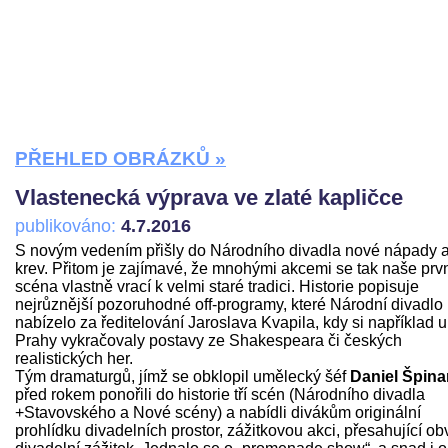
PŘEHLED OBRÁZKŮ »
Vlastenecká výprava ve zlaté kapličce
publikováno:
4.7.2016
S novým vedením přišly do Národního divadla nové nápady 
krev. Přitom je zajímavé, že mnohými akcemi se tak naše prv
scéna vlastně vrací k velmi staré tradici. Historie popisuje
nejrůznější pozoruhodné off-programy, které Národní divadlo
nabízelo za ředitelování Jaroslava Kvapila, kdy si například u
Prahy vykračovaly postavy ze Shakespeara či českých
realistických her.
Tým dramaturgů, jímž se obklopil umělecký šéf
Daniel Špina
před rokem ponořili do historie tří scén (Národního divadla
+Stavovského a Nové scény) a nabídli divákům originální
prohlídku divadelních prostor, zážitkovou akci, přesahující ob