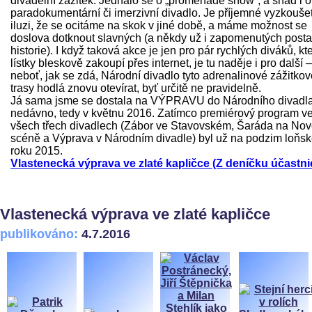
divadelní zážitek. Jednalo se o „promenade show“, a snad i o
paradokumentární či imerzivní divadlo. Je příjemné vyzkoušet
iluzi, že se ocitáme na skok v jiné době, a máme možnost se
doslova dotknout slavných (a někdy už i zapomenutých post
historie). I když taková akce je jen pro pár rychlých diváků, kte
lístky bleskově zakoupí přes internet, je tu naděje i pro další –
neboť, jak se zdá, Národní divadlo tyto adrenalinové zážitkov
trasy hodlá znovu otevírat, byť určitě ne pravidelně.
Já sama jsme se dostala na VÝPRAVU do Národního divadl
nedávno, tedy v květnu 2016. Zatímco premiérový program v
všech třech divadlech (Zábor ve Stavovském, Šaráda na No
scéně a Výprava v Národním divadle) byl už na podzim loňs
roku 2015.
Vlastenecká výprava ve zlaté kapličce (Z deníčku účastni
Vlastenecká výprava ve zlaté kapličce
publikováno:
4.7.2016