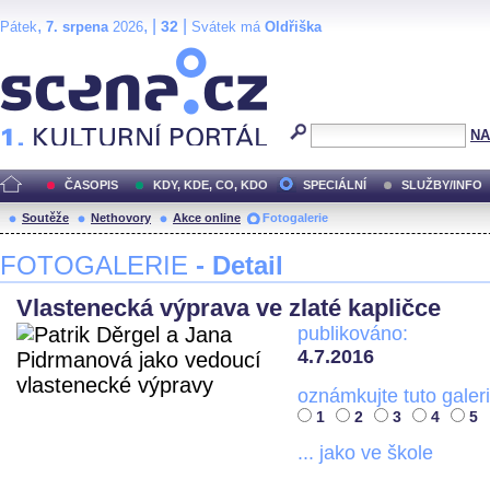
,
, |
|
32
Pátek
7. srpena
2026
Svátek má
Oldřiška
Scéna.cz
NA
ČASOPIS
KDY, KDE, CO, KDO
SPECIÁLNÍ
SLUŽBY/INFO
Soutěže
Nethovory
Akce online
Fotogalerie
FOTOGALERIE
- Detail
Vlastenecká výprava ve zlaté kapličce
publikováno:
4.7.2016
oznámkujte tuto galeri
1
2
3
4
5
... jako ve škole