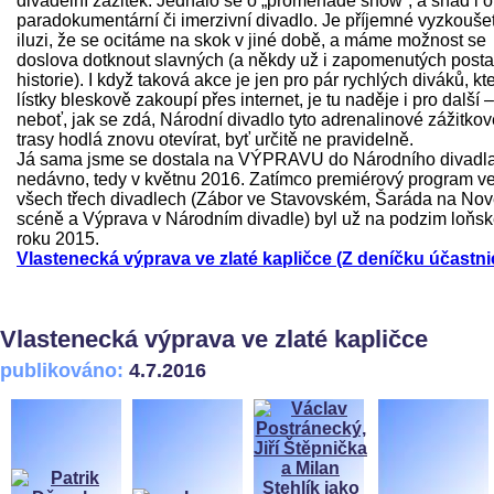
divadelní zážitek. Jednalo se o „promenade show“, a snad i o
paradokumentární či imerzivní divadlo. Je příjemné vyzkoušet
iluzi, že se ocitáme na skok v jiné době, a máme možnost se
doslova dotknout slavných (a někdy už i zapomenutých post
historie). I když taková akce je jen pro pár rychlých diváků, kte
lístky bleskově zakoupí přes internet, je tu naděje i pro další –
neboť, jak se zdá, Národní divadlo tyto adrenalinové zážitkov
trasy hodlá znovu otevírat, byť určitě ne pravidelně.
Já sama jsme se dostala na VÝPRAVU do Národního divadl
nedávno, tedy v květnu 2016. Zatímco premiérový program v
všech třech divadlech (Zábor ve Stavovském, Šaráda na No
scéně a Výprava v Národním divadle) byl už na podzim loňs
roku 2015.
Vlastenecká výprava ve zlaté kapličce (Z deníčku účastni
Vlastenecká výprava ve zlaté kapličce
publikováno:
4.7.2016