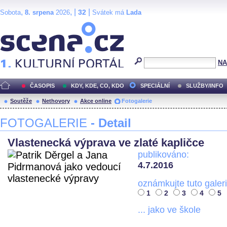
,
, |
|
32
Sobota
8. srpena
2026
Svátek má
Lada
Scéna.cz
NA
ČASOPIS
KDY, KDE, CO, KDO
SPECIÁLNÍ
SLUŽBY/INFO
Soutěže
Nethovory
Akce online
Fotogalerie
FOTOGALERIE
- Detail
Vlastenecká výprava ve zlaté kapličce
publikováno:
4.7.2016
oznámkujte tuto galeri
1
2
3
4
5
... jako ve škole