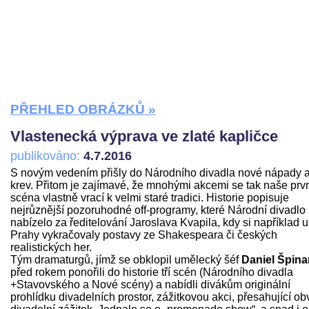
PŘEHLED OBRÁZKŮ »
Vlastenecká výprava ve zlaté kapličce
publikováno:
4.7.2016
S novým vedením přišly do Národního divadla nové nápady 
krev. Přitom je zajímavé, že mnohými akcemi se tak naše prv
scéna vlastně vrací k velmi staré tradici. Historie popisuje
nejrůznější pozoruhodné off-programy, které Národní divadlo
nabízelo za ředitelování Jaroslava Kvapila, kdy si například u
Prahy vykračovaly postavy ze Shakespeara či českých
realistických her.
Tým dramaturgů, jímž se obklopil umělecký šéf
Daniel Špina
před rokem ponořili do historie tří scén (Národního divadla
+Stavovského a Nové scény) a nabídli divákům originální
prohlídku divadelních prostor, zážitkovou akci, přesahující ob