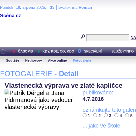
,
, |
|
33
Pondělí
10. srpena
2026
Svátek má
Roman
Scéna.cz
NA
ČASOPIS
KDY, KDE, CO, KDO
SPECIÁLNÍ
SLUŽBY/INFO
Soutěže
Nethovory
Akce online
Fotogalerie
FOTOGALERIE
- Detail
Vlastenecká výprava ve zlaté kapličce
publikováno:
4.7.2016
oznámkujte tuto galeri
1
2
3
4
5
... jako ve škole