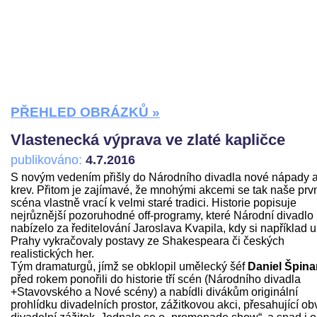
PŘEHLED OBRÁZKŮ »
Vlastenecká výprava ve zlaté kapličce
publikováno:
4.7.2016
S novým vedením přišly do Národního divadla nové nápady 
krev. Přitom je zajímavé, že mnohými akcemi se tak naše prv
scéna vlastně vrací k velmi staré tradici. Historie popisuje
nejrůznější pozoruhodné off-programy, které Národní divadlo
nabízelo za ředitelování Jaroslava Kvapila, kdy si například u
Prahy vykračovaly postavy ze Shakespeara či českých
realistických her.
Tým dramaturgů, jímž se obklopil umělecký šéf
Daniel Špina
před rokem ponořili do historie tří scén (Národního divadla
+Stavovského a Nové scény) a nabídli divákům originální
prohlídku divadelních prostor, zážitkovou akci, přesahující ob