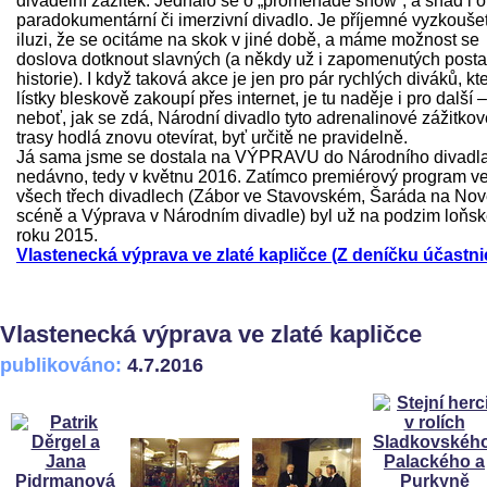
divadelní zážitek. Jednalo se o „promenade show“, a snad i o
paradokumentární či imerzivní divadlo. Je příjemné vyzkoušet
iluzi, že se ocitáme na skok v jiné době, a máme možnost se
doslova dotknout slavných (a někdy už i zapomenutých post
historie). I když taková akce je jen pro pár rychlých diváků, kte
lístky bleskově zakoupí přes internet, je tu naděje i pro další –
neboť, jak se zdá, Národní divadlo tyto adrenalinové zážitkov
trasy hodlá znovu otevírat, byť určitě ne pravidelně.
Já sama jsme se dostala na VÝPRAVU do Národního divadl
nedávno, tedy v květnu 2016. Zatímco premiérový program v
všech třech divadlech (Zábor ve Stavovském, Šaráda na No
scéně a Výprava v Národním divadle) byl už na podzim loňs
roku 2015.
Vlastenecká výprava ve zlaté kapličce (Z deníčku účastni
Vlastenecká výprava ve zlaté kapličce
publikováno:
4.7.2016