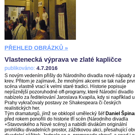
PŘEHLED OBRÁZKŮ »
Vlastenecká výprava ve zlaté kapličce
publikováno:
4.7.2016
S novým vedením přišly do Národního divadla nové nápady 
krev. Přitom je zajímavé, že mnohými akcemi se tak naše prv
scéna vlastně vrací k velmi staré tradici. Historie popisuje
nejrůznější pozoruhodné off-programy, které Národní divadlo
nabízelo za ředitelování Jaroslava Kvapila, kdy si například u
Prahy vykračovaly postavy ze Shakespeara či českých
realistických her.
Tým dramaturgů, jímž se obklopil umělecký šéf
Daniel Špina
před rokem ponořili do historie tří scén (Národního divadla
+Stavovského a Nové scény) a nabídli divákům originální
prohlídku divadelních prostor, zážitkovou akci, přesahující ob