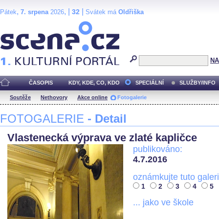
,
, |
|
32
Pátek
7. srpena
2026
Svátek má
Oldřiška
Scéna.cz
NA
ČASOPIS
KDY, KDE, CO, KDO
SPECIÁLNÍ
SLUŽBY/INFO
Soutěže
Nethovory
Akce online
Fotogalerie
FOTOGALERIE
- Detail
Vlastenecká výprava ve zlaté kapličce
publikováno:
4.7.2016
oznámkujte tuto galeri
1
2
3
4
5
... jako ve škole