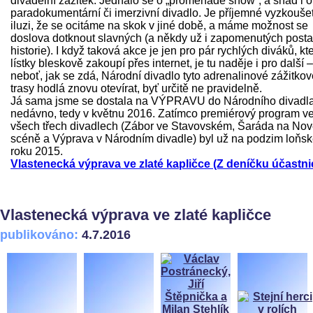
divadelní zážitek. Jednalo se o „promenade show“, a snad i o
paradokumentární či imerzivní divadlo. Je příjemné vyzkoušet
iluzi, že se ocitáme na skok v jiné době, a máme možnost se
doslova dotknout slavných (a někdy už i zapomenutých post
historie). I když taková akce je jen pro pár rychlých diváků, kte
lístky bleskově zakoupí přes internet, je tu naděje i pro další –
neboť, jak se zdá, Národní divadlo tyto adrenalinové zážitkov
trasy hodlá znovu otevírat, byť určitě ne pravidelně.
Já sama jsme se dostala na VÝPRAVU do Národního divadl
nedávno, tedy v květnu 2016. Zatímco premiérový program v
všech třech divadlech (Zábor ve Stavovském, Šaráda na No
scéně a Výprava v Národním divadle) byl už na podzim loňs
roku 2015.
Vlastenecká výprava ve zlaté kapličce (Z deníčku účastni
Vlastenecká výprava ve zlaté kapličce
publikováno:
4.7.2016