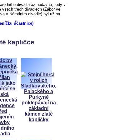
odního divadla až nedávno, tedy v
 všech třech divadlech (Zábor ve
a v Národním divadle) byl už na
deníčku účastnice)
té kapličce