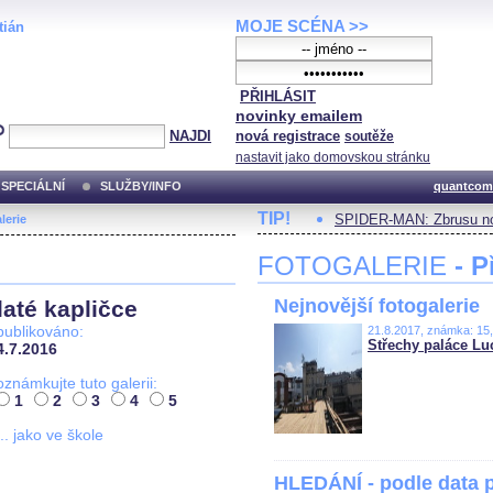
MOJE SCÉNA >>
tián
PŘIHLÁSIT
novinky emailem
NAJDI
nová registrace
soutěže
nastavit jako domovskou stránku
SPECIÁLNÍ
SLUŽBY/INFO
quantcom
TIP!
SPIDER-MAN: Zbrusu no
lerie
FOTOGALERIE
- P
Nejnovější fotogalerie
até kapličce
publikováno:
21.8.2017, známka: 15
Střechy paláce Lu
4.7.2016
oznámkujte tuto galerii:
1
2
3
4
5
... jako ve škole
HLEDÁNÍ - podle data 