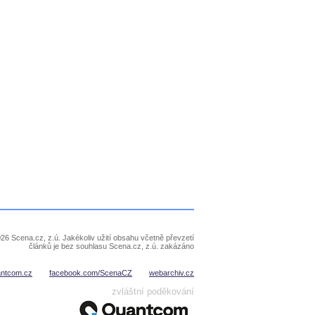
26 Scena.cz, z.ú. Jakékoliv užití obsahu včetně převzetí
článků je bez souhlasu Scena.cz, z.ú. zakázáno
antcom.cz
facebook.com/ScenaCZ
webarchiv.cz
zvláštní poděkování