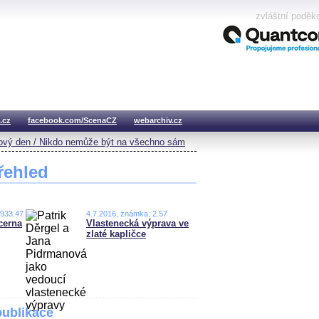
zvláštní poděk
.cz
facebook.com/ScenaCZ
webarchiv.cz
vý den / Nikdo nemůže být na všechno sám
řehled
,933.47
4.7.2016, známka: 2.57
cerna
Vlastenecká výprava ve
zlaté kapličce
publikace