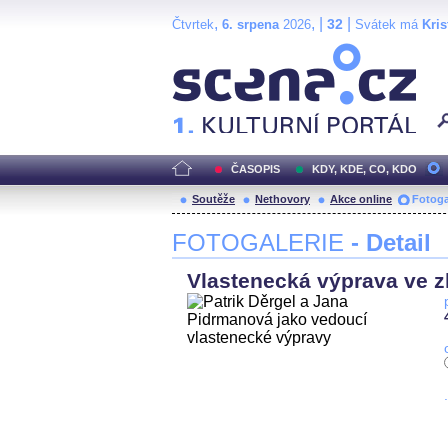
,
, |
|
32
Čtvrtek
6. srpena
2026
Svátek má
Kris
Scéna.cz
ČASOPIS
KDY, KDE, CO, KDO
Soutěže
Nethovory
Akce online
Fotoga
FOTOGALERIE
- Detail
Vlastenecká výprava ve zl