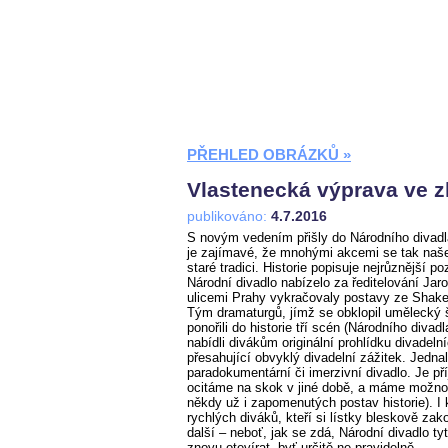
PŘEHLED OBRÁZKŮ »
Vlastenecká výprava ve zl
publikováno:
4.7.2016
S novým vedením přišly do Národního divadl
je zajímavé, že mnohými akcemi se tak naše 
staré tradici. Historie popisuje nejrůznější p
Národní divadlo nabízelo za ředitelování Jaro
ulicemi Prahy vykračovaly postavy ze Shakes
Tým dramaturgů, jímž se obklopil umělecký
ponořili do historie tří scén (Národního div
nabídli divákům originální prohlídku divadeln
přesahující obvyklý divadelní zážitek. Jedna
paradokumentární či imerzivní divadlo. Je př
ocitáme na skok v jiné době, a máme možnos
někdy už i zapomenutých postav historie). I 
rychlých diváků, kteří si lístky bleskově zako
další – neboť, jak se zdá, Národní divadlo ty
znovu otevírat, byť určitě ne pravidelně.