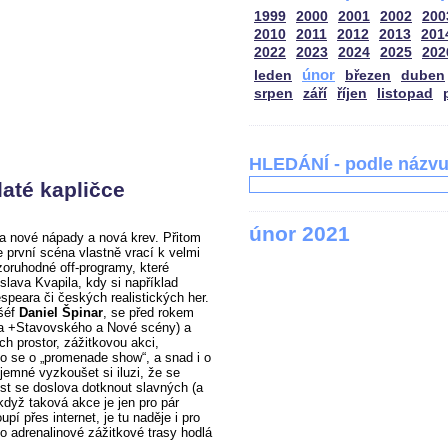
1999
2000
2001
2002
200
2010
2011
2012
2013
201
2022
2023
2024
2025
202
únor
leden
březen
duben
srpen
září
říjen
listopad
HLEDÁNÍ - podle názv
até kapličce
únor 2021
a nové nápady a nová krev. Přitom
první scéna vlastně vrací k velmi
ozoruhodné off-programy, které
slava Kvapila, kdy si například
peara či českých realistických her.
 šéf
Daniel Špinar
, se před rokem
adla +Stavovského a Nové scény) a
ích prostor, zážitkovou akci,
lo se o „promenade show“, a snad i o
íjemné vyzkoušet si iluzi, že se
t se doslova dotknout slavných (a
když taková akce je jen pro pár
upí přes internet, je tu naděje i pro
to adrenalinové zážitkové trasy hodlá