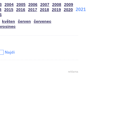
3
2004
2005
2006
2007
2008
2009
2021
4
2015
2016
2017
2018
2019
2020
6
květen
červen
červenec
prosinec
u
Najdi
reklama