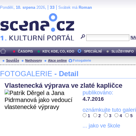
,
, |
|
33
Pondělí
10. srpena
2026
Svátek má
Roman
Scéna.cz
NA
ČASOPIS
KDY, KDE, CO, KDO
SPECIÁLNÍ
SLUŽBY/INFO
Soutěže
Nethovory
Akce online
Fotogalerie
FOTOGALERIE
- Detail
Vlastenecká výprava ve zlaté kapličce
publikováno:
4.7.2016
oznámkujte tuto galeri
1
2
3
4
5
... jako ve škole