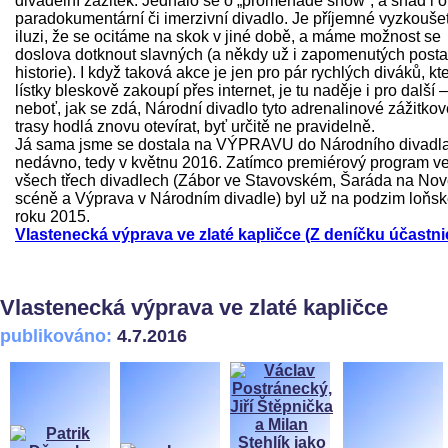
divadelní zážitek. Jednalo se o „promenade show“, a snad i o
paradokumentární či imerzivní divadlo. Je příjemné vyzkoušet
iluzi, že se ocitáme na skok v jiné době, a máme možnost se
doslova dotknout slavných (a někdy už i zapomenutých post
historie). I když taková akce je jen pro pár rychlých diváků, kte
lístky bleskově zakoupí přes internet, je tu naděje i pro další –
neboť, jak se zdá, Národní divadlo tyto adrenalinové zážitkov
trasy hodlá znovu otevírat, byť určitě ne pravidelně.
Já sama jsme se dostala na VÝPRAVU do Národního divadl
nedávno, tedy v květnu 2016. Zatímco premiérový program v
všech třech divadlech (Zábor ve Stavovském, Šaráda na No
scéně a Výprava v Národním divadle) byl už na podzim loňs
roku 2015.
Vlastenecká výprava ve zlaté kapličce (Z deníčku účastni
Vlastenecká výprava ve zlaté kapličce
publikováno:
4.7.2016