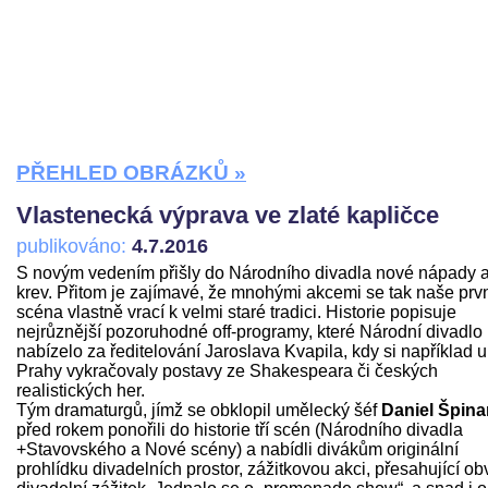
PŘEHLED OBRÁZKŮ »
Vlastenecká výprava ve zlaté kapličce
publikováno:
4.7.2016
S novým vedením přišly do Národního divadla nové nápady 
krev. Přitom je zajímavé, že mnohými akcemi se tak naše prv
scéna vlastně vrací k velmi staré tradici. Historie popisuje
nejrůznější pozoruhodné off-programy, které Národní divadlo
nabízelo za ředitelování Jaroslava Kvapila, kdy si například u
Prahy vykračovaly postavy ze Shakespeara či českých
realistických her.
Tým dramaturgů, jímž se obklopil umělecký šéf
Daniel Špina
před rokem ponořili do historie tří scén (Národního divadla
+Stavovského a Nové scény) a nabídli divákům originální
prohlídku divadelních prostor, zážitkovou akci, přesahující ob