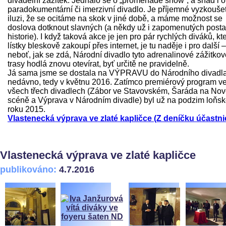
divadelní zážitek. Jednalo se o „promenade show“, a snad i o
paradokumentární či imerzivní divadlo. Je příjemné vyzkoušet
iluzi, že se ocitáme na skok v jiné době, a máme možnost se
doslova dotknout slavných (a někdy už i zapomenutých post
historie). I když taková akce je jen pro pár rychlých diváků, kte
lístky bleskově zakoupí přes internet, je tu naděje i pro další –
neboť, jak se zdá, Národní divadlo tyto adrenalinové zážitkov
trasy hodlá znovu otevírat, byť určitě ne pravidelně.
Já sama jsme se dostala na VÝPRAVU do Národního divadl
nedávno, tedy v květnu 2016. Zatímco premiérový program v
všech třech divadlech (Zábor ve Stavovském, Šaráda na No
scéně a Výprava v Národním divadle) byl už na podzim loňs
roku 2015.
Vlastenecká výprava ve zlaté kapličce (Z deníčku účastni
Vlastenecká výprava ve zlaté kapličce
publikováno:
4.7.2016