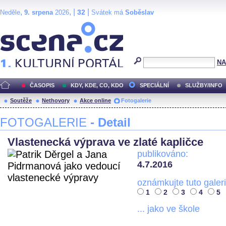
,
, |
|
32
Neděle
9. srpena
2026
Svátek má
Soběslav
Scéna.cz
NA
ČASOPIS
KDY, KDE, CO, KDO
SPECIÁLNÍ
SLUŽBY/INFO
Soutěže
Nethovory
Akce online
Fotogalerie
FOTOGALERIE
- Detail
Vlastenecká výprava ve zlaté kapličce
publikováno:
4.7.2016
oznámkujte tuto galeri
1
2
3
4
5
... jako ve škole