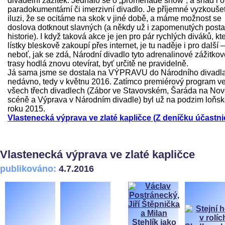
divadelní zážitek. Jednalo se o „promenade show“, a snad i o
paradokumentární či imerzivní divadlo. Je příjemné vyzkoušet
iluzi, že se ocitáme na skok v jiné době, a máme možnost se
doslova dotknout slavných (a někdy už i zapomenutých post
historie). I když taková akce je jen pro pár rychlých diváků, kte
lístky bleskově zakoupí přes internet, je tu naděje i pro další –
neboť, jak se zdá, Národní divadlo tyto adrenalinové zážitkov
trasy hodlá znovu otevírat, byť určitě ne pravidelně.
Já sama jsme se dostala na VÝPRAVU do Národního divadl
nedávno, tedy v květnu 2016. Zatímco premiérový program v
všech třech divadlech (Zábor ve Stavovském, Šaráda na No
scéně a Výprava v Národním divadle) byl už na podzim loňs
roku 2015.
Vlastenecká výprava ve zlaté kapličce (Z deníčku účastni
Vlastenecká výprava ve zlaté kapličce
publikováno:
4.7.2016