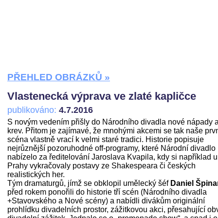
PŘEHLED OBRÁZKŮ »
Vlastenecká výprava ve zlaté kapličce
publikováno:
4.7.2016
S novým vedením přišly do Národního divadla nové nápady 
krev. Přitom je zajímavé, že mnohými akcemi se tak naše prv
scéna vlastně vrací k velmi staré tradici. Historie popisuje
nejrůznější pozoruhodné off-programy, které Národní divadlo
nabízelo za ředitelování Jaroslava Kvapila, kdy si například u
Prahy vykračovaly postavy ze Shakespeara či českých
realistických her.
Tým dramaturgů, jímž se obklopil umělecký šéf
Daniel Špina
před rokem ponořili do historie tří scén (Národního divadla
+Stavovského a Nové scény) a nabídli divákům originální
prohlídku divadelních prostor, zážitkovou akci, přesahující ob