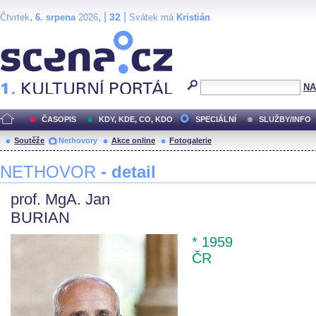
,
, |
|
32
Čtvrtek
6. srpena
2026
Svátek má
Kristián
Scéna.cz
NA
ČASOPIS
KDY, KDE, CO, KDO
SPECIÁLNÍ
SLUŽBY/INFO
Soutěže
Nethovory
Akce online
Fotogalerie
NETHOVOR
- detail
prof. MgA. Jan
BURIAN
* 1959
ČR