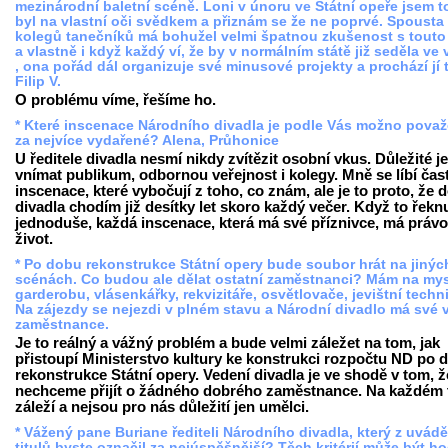
mezinárodní baletní scéně. Loni v únoru ve Státní opeře jsem 
byl na vlastní oči svědkem a přiznám se že ne poprvé. Spoust
kolegů tanečníků má bohužel velmi špatnou zkušenost s touto
a vlastně i když každý ví, že by v normálním státě již seděla ve 
, ona pořád dál organizuje své minusové projekty a prochází jí 
Filip V.
O problému víme, řešíme ho.
* Které inscenace Národního divadla je podle Vás možno pova
za nejvíce vydařené? Alena, Průhonice
U ředitele divadla nesmí nikdy zvítězit osobní vkus. Důležité je
vnímat publikum, odbornou veřejnost i kolegy. Mně se líbí čas
inscenace, které vybočují z toho, co znám, ale je to proto, že 
divadla chodím již desítky let skoro každý večer. Když to řekn
jednoduše, každá inscenace, která má své příznivce, má právo
život.
* Po dobu rekonstrukce Státní opery bude soubor hrát na jinýc
scénách. Co budou ale dělat ostatní zaměstnanci? Mám na mys
garderobu, vlásenkářky, rekvizitáře, osvětlovače, jevištní techn
Na zájezdy se nejezdi v plném stavu a Národní divadlo má své v
zaměstnance.
Je to reálný a vážný problém a bude velmi záležet na tom, jak
přistoupí Ministerstvo kultury ke konstrukci rozpočtu ND po 
rekonstrukce Státní opery. Vedení divadla je ve shodě v tom, ž
nechceme přijít o žádného dobrého zaměstnance. Na každém 
záleží a nejsou pro nás důležití jen umělci.
* Vážený pane Buriane řediteli Národního divadla, který z uvád
titulů byste označil za nejúspěšnější? Těch kritérií může být h