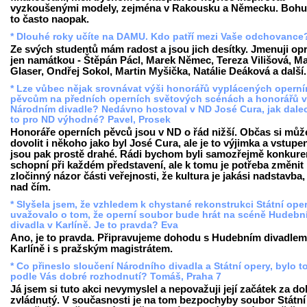
vyzkoušenými modely, zejména v Rakousku a Německu. Bohuž
to často naopak.
* Dlouhé roky učíte na DAMU. Kdo patří mezi Vaše odchovance
Ze svých studentů mám radost a jsou jich desítky. Jmenuji op
jen namátkou - Štěpán Pácl, Marek Němec, Tereza Vilišová, Ma
Glaser, Ondřej Sokol, Martin Myšička, Natálie Deáková a další.
* Lze vůbec nějak srovnávat výši honorářů vyplácených opern
pěvcům na předních operních světových scénách a honorářů v
Národním divadle? Nedávno hostoval v ND José Cura, jak dalec
to pro ND výhodné? Pavel, Prosek
Honoráře operních pěvců jsou v ND o řád nižší. Občas si mů
dovolit i někoho jako byl José Cura, ale je to výjimka a vstupe
jsou pak prostě drahé. Rádi bychom byli samozřejmě konkur
schopní při každém představení, ale k tomu je potřeba změnit
zločinný názor části veřejnosti, že kultura je jakási nadstavba,
nad čím.
* Slyšela jsem, že vzhledem k chystané rekonstrukci Státní ope
uvažovalo o tom, že operní soubor bude hrát na scéně Hudebn
divadla v Karlíně. Je to pravda? Eva
Ano, je to pravda. Připravujeme dohodu s Hudebním divadlem
Karlíně i s pražským magistrátem.
* Co přineslo sloučení Národního divadla a Státní opery, bylo t
podle Vás dobré rozhodnutí? Tomáš, Praha 7
Já jsem si tuto akci nevymyslel a nepovažuji její začátek za do
zvládnutý. V současnosti je na tom bezpochyby soubor Státní