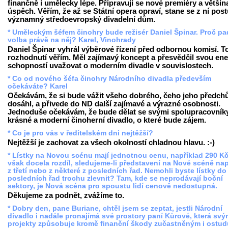
finančně i umělecky lépe. Připravují se nové premiéry a větši
úspěch. Věřím, že až se Státní opera opraví, stane se z ní pos
významný středoevropský divadelní dům.
* Uměleckým šéfem činohry bude režisér Daniel Špinar. Proč pa
volba právě na něj? Karel, Vinohrady
Daniel Špinar vyhrál výběrové řízení před odbornou komisí. 
rozhodnutí věřím. Měl zajímavý koncept a přesvědčil svou ener
schopností uvažovat o moderním divadle v souvislostech.
* Co od nového šéfa činohry Národního divadla především
očekáváte? Karel
Očekávám, že si bude vážit všeho dobrého, čeho jeho předch
dosáhl, a přivede do ND další zajímavé a výrazné osobnosti.
Jednoduše očekávám, že bude dělat se svými spolupracovník
krásné a moderní činoherní divadlo, o které bude zájem.
* Co je pro vás v ředitelském dni nejtěžší?
Nejtěžší je zachovat za všech okolností chladnou hlavu. :-)
* Lístky na Novou scénu mají jednotnou cenu, například 290 Kč
však docela rozdíl, sledujeme-li představení na Nové scéně nap
z třetí nebo z některé z posledních řad. Nemohli byste lístky do
posledních řad trochu zlevnit? Tam, kde se neprodávají boční
sektory, je Nová scéna pro spoustu lidí cenově nedostupná.
Děkujeme za podnět, zvážíme to.
* Dobry den, pane Buriane, chtěl jsem se zeptat, jestli Národní
divadlo i nadále pronajímá své prostory paní Kůrové, která svý
projekty způsobuje kromě finanční škody zučastněným i ostud