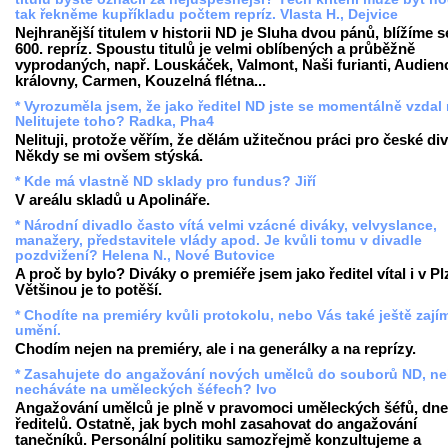
tak řekněme kupříkladu počtem repríz. Vlasta H., Dejvice
Nejhranější titulem v historii ND je Sluha dvou pánů, blížíme s
600. repríz. Spoustu titulů je velmi oblíbených a průběžně
vyprodaných, např. Louskáček, Valmont, Naši furianti, Audien
královny, Carmen, Kouzelná flétna...
* Vyrozuměla jsem, že jako ředitel ND jste se momentálně vzdal 
Nelitujete toho? Radka, Pha4
Nelituji, protože věřím, že dělám užitečnou práci pro české div
Někdy se mi ovšem stýská.
* Kde má vlastně ND sklady pro fundus? Jiří
V areálu skladů u Apolináře.
* Národní divadlo často vítá velmi vzácné diváky, velvyslance,
manažery, představitele vlády apod. Je kvůli tomu v divadle
pozdvižení? Helena N., Nové Butovice
A proč by bylo? Diváky o premiéře jsem jako ředitel vítal i v Pl
Většinou je to potěší.
* Chodíte na premiéry kvůli protokolu, nebo Vás také ještě zají
umění.
Chodím nejen na premiéry, ale i na generálky a na reprízy.
* Zasahujete do angažování nových umělců do souborů ND, ne
necháváte na uměleckých šéfech? Ivo
Angažování umělců je plně v pravomoci uměleckých šéfů, dn
ředitelů. Ostatně, jak bych mohl zasahovat do angažování
tanečníků. Personální politiku samozřejmě konzultujeme a