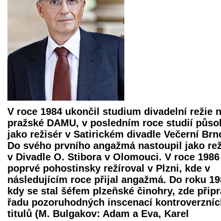
V roce 1984 ukončil studium divadelní režie 
pražské DAMU, v posledním roce studií působ
jako režisér v Satirickém divadle Večerní Brn
Do svého prvního angažmá nastoupil jako rež
v Divadle O. Stibora v Olomouci. V roce 1986
poprvé pohostinsky režíroval v Plzni, kde v
následujícím roce přijal angažmá. Do roku 19
kdy se stal šéfem plzeňské činohry, zde připr
řadu pozoruhodných inscenací kontroverzníc
titulů (M. Bulgakov: Adam a Eva, Karel