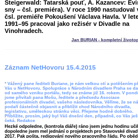
Steigerwald: Tatarská pouť, A. Kazancev: Ev
sny – čsl. premiéra). V roce 1990 nastudoval 
čsl. premiéře Pokoušení Václava Havla. V let
1991–95 pracoval jako režisér v Divadle na
Vinohradech.
Jan BURIAN - kompletní životo
Záznam NetHovoru 15.4.2015
* Vážený pane řediteli Buriane, je nám velkou ctí a potěšením př
Vás u NetHovoru. Spolupráce s Národním divadlem Praha se da
od samého vzniku portálu, tedy se známe již 16. rokem. V pondě
jsme přivítali pana Mošu, ředitele a předsedu Asociace
profesionálních divadel, vašeho následovníka. Věříme, že se n
podaří částečně objasnit a přiblížit chod Národního divadla,
legislativu, uměleckou stránku věci. Přejeme hodně dobrého.
Přiblížite, prosím, jaký byl Váš dnešní den, případně, co Vás ješ
čeká. Redakce
Hezké odpoledne, (kontrola diáře) ráno jsem jednu hodinu učil
dopoledne jsem mel jednání o projektech pro Stavovské divad
2017. Pak pošta, redigování nového pracovního řádu. Po oběd