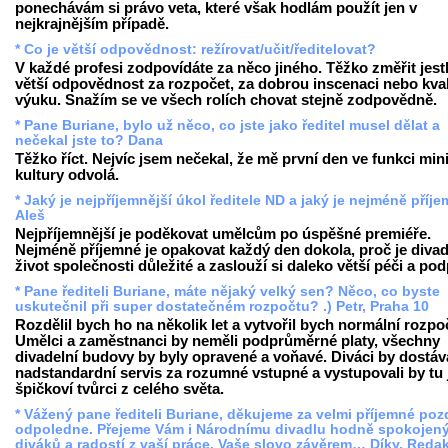
ponechávám si právo veta, které však hodlám použít jen v
nejkrajnějším případě.
* Co je větší odpovědnost: režírovat/učit/ředitelovat?
V každé profesi zodpovídáte za něco jiného. Těžko změřit jestl
větší odpovědnost za rozpočet, za dobrou inscenaci nebo kval
výuku. Snažím se ve všech rolích chovat stejně zodpovědně.
* Pane Buriane, bylo už něco, co jste jako ředitel musel dělat a
nečekal jste to? Dana
Těžko říct. Nejvíc jsem nečekal, že mě první den ve funkci mini
kultury odvolá.
* Jaký je nejpříjemnější úkol ředitele ND a jaký je nejméně příj
Aleš
Nejpříjemnější je poděkovat umělcům po úspěšné premiéře.
Nejméně příjemné je opakovat každý den dokola, proč je divad
život společnosti důležité a zaslouží si daleko větší péči a po
* Pane řediteli Buriane, máte nějaký velký sen? Něco, co byste
uskutečnil při super dostatečném rozpočtu? .) Petr, Praha 10
Rozdělil bych ho na několik let a vytvořil bych normální rozpo
Umělci a zaměstnanci by neměli podprůměrné platy, všechny
divadelní budovy by byly opravené a voňavé. Diváci by dostáva
nadstandardní servis za rozumné vstupné a vystupovali by tu 
špičkoví tvůrci z celého světa.
* Vážený pane řediteli Buriane, děkujeme za velmi příjemné poz
odpoledne. Přejeme Vám i Národnímu divadlu hodně spokojen
diváků a radostí z vaší práce. Vaše slovo závěrem… Díky. Reda