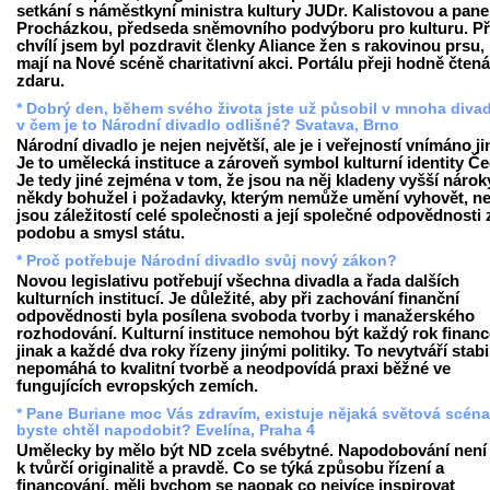
setkání s náměstkyní ministra kultury JUDr. Kalistovou a pan
Procházkou, předseda sněmovního podvýboru pro kulturu. P
chvílí jsem byl pozdravit členky Aliance žen s rakovinou prsu, 
mají na Nové scéně charitativní akci. Portálu přeji hodně čtená
zdaru.
* Dobrý den, během svého života jste už působil v mnoha divad
v čem je to Národní divadlo odlišné? Svatava, Brno
Národní divadlo je nejen největší, ale je i veřejností vnímáno ji
Je to umělecká instituce a zároveň symbol kulturní identity Č
Je tedy jiné zejména v tom, že jsou na něj kladeny vyšší nárok
někdy bohužel i požadavky, kterým nemůže umění vyhovět, n
jsou záležitostí celé společnosti a její společné odpovědnosti 
podobu a smysl státu.
* Proč potřebuje Národní divadlo svůj nový zákon?
Novou legislativu potřebují všechna divadla a řada dalších
kulturních institucí. Je důležité, aby při zachování finanční
odpovědnosti byla posílena svoboda tvorby i manažerského
rozhodování. Kulturní instituce nemohou být každý rok finan
jinak a každé dva roky řízeny jinými politiky. To nevytváří stabil
nepomáhá to kvalitní tvorbě a neodpovídá praxi běžné ve
fungujících evropských zemích.
* Pane Buriane moc Vás zdravím, existuje nějaká světová scéna,
byste chtěl napodobit? Evelína, Praha 4
Umělecky by mělo být ND zcela svébytné. Napodobování není
k tvůrčí originalitě a pravdě. Co se týká způsobu řízení a
financování, měli bychom se naopak co nejvíce inspirovat