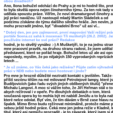
obou divadlech?
Ano, Ilona bohužel odchází do Prahy a je mi to hodně líto, pro
to byla skvělá opora nejen činoherního týmu. Za ten rok tady 
udělala spoustu práce. Věřím, že noví dramaturgové činohry a
její práci navážou. Už nastoupil mladý Martin Sládeček a od
podzimu získáme do týmu dalšího silného hráče. Jen nevím, je
mohu prozradit jméno, byť "divadelní Brno" už asi ví...
* Dobrý den, jen pro zajímavost, první mapování Vaší režijní pr
portále Scena.cz sahá k inscenaci Tři mušketýři (26.2. 2002). J
používáte internet ke své práci? Redakce
hodně, je to skvělý vynález :-) A Mušketýři, to je na jednu stra
mne pracovní pravěk, na druhou stranu radost, že jsem udělal
představení, které se pořád hraje. Bohužel letos už ale asi op
naposledy, myslím, že po nějakých 150 vyprodaných reprízách
letech ...
* Je už známo, co Vás čeká jako režiséra? Půjde zatím výhradn
práci v NDB nebo budete moci hostovat i jinde?
Pro mne je hrozně důležité neztratit kontakt s jevištěm. Takže
příští sezónu těším na mé milované Petrolejové lampy, které j
Budějovicích (jako řadu svých jiných oblíbených titulů) "přen
Michalu Langovi. A moc si vážím toho, že Jiří Heřman stál o to
abych režíroval i v opeře. Po dlouhých debatách o tom, která
současná opera by to mohla být mi nabídl Jenůfu a to byla na
které nelze odolat. Byť vím, že tím dávám v Brně zase hlavu n
špalek. Mimo Brno budu režírovat minimálně, protože máme 
sebou ještě hodně práce. Čeká mne jen jedna režie v Kladně, 
titul, který asi nemůžu prozradit - je to závazek, který jsem si 