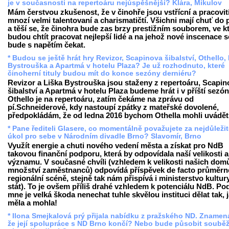
je v současnosti na repertoáru nejúspěšnější? Klára, Mikulov
Mám čerstvou zkušenost, že v činohře jsou vstřícní a pracovití
mnozí velmi talentovaní a charismatičtí. Všichni mají chuť do 
a těší se, že činohra bude zas brzy prestižním souborem, ve 
budou chtít pracovat nejlepší lidé a na jehož nové inscenace s
bude s napětím čekat.
* Budou se ještě hrát hry Revizor, Scapinova šibalství, Othello,
Bystrouška a Apartmá v hotelu Plaza? Je už rozhodnuto, které
činoherní tituly budou mít do konce sezóny derniéru?
Revizor a Liška Bystrouška jsou staženy z repertoáru, Scapin
šibalství a Apartmá v hotelu Plaza budeme hrát i v příští sezón
Othello je na repertoáru, zatím čekáme na zprávu od
pí.Schneiderové, kdy nastoupí zpátky z mateřské dovolené,
předpokládám, že od ledna 2016 bychom Othella mohli uvádět
* Pane řediteli Glasere, co momentálně považujete za nejdůležit
úkol pro sebe v Národním divadle Brno? Slavomír, Brno
Využít energie a chuti nového vedení města a získat pro NdB
takovou finanční podporu, která by odpovídala naší velikosti a
významu. V současné chvíli (vzhledem k velikosti našich dom
množství zaměstnanců) odpovídá příspěvek de facto průměrn
regionální scéně, stejně tak nám přispívá i ministerstvo kultur
stát). To je ovšem příliš drahé vzhledem k potenciálu NdB. Po
mne je velká škoda nenechat tuhle skvělou instituci dělat tak, 
měla a mohla!
* Ilona Smejkalová prý přijala nabídku z pražského ND. Znamená
že její spolupráce s ND Brno končí? Nebo bude působit soubě