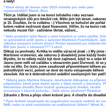
a tady!
* Které úkoly do konce roku 2015 vnímáte pro sebe jako
nejzásadnější? Marek, Brno
Těch je. Udělal jsem si na konci loňského roku seznam
strategických cílů pro letošní rok. Mělo jich být deset, nakonec
je 15. Doufám, že to zvládnu :-) Všechno se bohužel ale pořád 
kolem reálné možnosti dané financemi. Věřím, že na konci rok
nebudu muset říct - začínáme škrtat, vážení...
* Vaše poslední režie Havel v zemi čeledínů je velmi zdařilá. Urči
se generačně sešli spolu s autorem Martinem Františákem. Jak
zákulisí nasazení tohoto titulu? Prošel úpravami po režijním čt
Měl jste jasno v obsazení??? Luboš
Děkuji za pochvalu. Kritika to viděla výrazně jinak ;-) My jsme 
Martinem vrstevníci, ale náturou (i divadelní) jsme každý hodně
Myslím, že to někdy může být dost zajímavé, když to o sebe kř
Jasno jsme měli od začátku s obsazením paní Durnové, té se 
role na tělo. Do textu jsme zasahovali připomínkami během ps
jednotlivých verzí, potom se dost do textu vstupovalo během
zkoušek. Ale to k dobrodružství uvádění současných her patří
* Vážený pane Martine Glasere, mnohokrát děkujeme za příjem
odpoledne, které jsme mohli spolu s Vámi strávit u Internetu. P
Národnímu divadlu Brno hodně spokojených diváků, skvělé
inscenace a hlavně pohodu... Vaše slovo závěrem? Redakce
Zdravím z Brna a přeju všem krásné jaro. A choďte do divadla
* Pane řediteli zasahujete do angažování nových umělců do s
NdB, nebo to plně necháváte na uměleckých šéfech? Mirek N.,