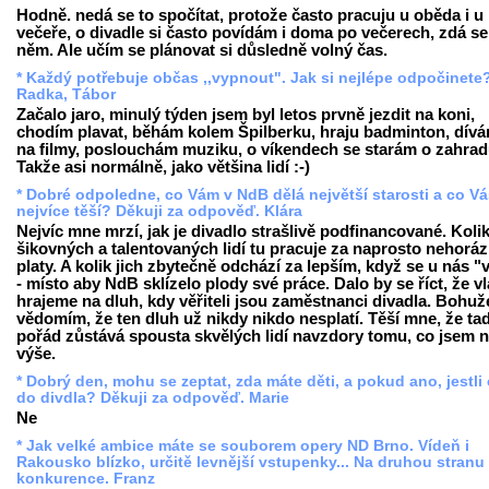
Hodně. nedá se to spočítat, protože často pracuju u oběda i u
večeře, o divadle si často povídám i doma po večerech, zdá se
něm. Ale učím se plánovat si důsledně volný čas.
* Každý potřebuje občas ,,vypnout". Jak si nejlépe odpočinete
Radka, Tábor
Začalo jaro, minulý týden jsem byl letos prvně jezdit na koni,
chodím plavat, běhám kolem Špilberku, hraju badminton, dív
na filmy, poslouchám muziku, o víkendech se starám o zahrad
Takže asi normálně, jako většina lidí :-)
* Dobré odpoledne, co Vám v NdB dělá největší starosti a co V
nejvíce těší? Děkuji za odpověď. Klára
Nejvíc mne mrzí, jak je divadlo strašlivě podfinancované. Koli
šikovných a talentovaných lidí tu pracuje za naprosto nehorá
platy. A kolik jich zbytečně odchází za lepším, když se u nás "
- místo aby NdB sklízelo plody své práce. Dalo by se říct, že v
hrajeme na dluh, kdy věřiteli jsou zaměstnanci divadla. Bohuž
vědomím, že ten dluh už nikdy nikdo nesplatí. Těší mne, že ta
pořád zůstává spousta skvělých lidí navzdory tomu, co jsem 
výše.
* Dobrý den, mohu se zeptat, zda máte děti, a pokud ano, jestli
do divdla? Děkuji za odpověď. Marie
Ne
* Jak velké ambice máte se souborem opery ND Brno. Vídeň i
Rakousko blízko, určitě levnější vstupenky... Na druhou stranu
konkurence. Franz