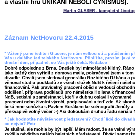
a vlastní hru UNIKÁNÍ NEBOLI CYNISMUS).
Martin GLASER - kompletní životo
Záznam NetHovoru 22.4.2015
* Vážený pane řediteli Glasere, je nám velkou ctí a potěšením př
Vás u dalšího ředitelského NetHovoru. Přiblížite, prosím, jaký b
dnešní den, případně, co Vás ještě čeká. Redakce
Dobré odpoledne z Brna. Dnešek byl mimořádně klidný. Ráno
jako každý den vyřídil z domova maily, pokračoval jsem v tom 
divadle. Chvíli jsem sledoval generálku Rozbitého Džbánu a p
věnoval studiu podkladů ze všech složek NdB k řešení našeh
financování. Pak pravidelný pracovní oběd s vedoucí obchodn
oddělení, příprava podkladů pro náměstka Hollana k financov
NdB, setkání s zaměstnanci, kteří v dubnu oslavili významné
pracovní nebo životní výročí, podpisování a teď zde. Až skon
čeká mne schůzka s Pavlem Borákem ke scénografii Jenůfy a
překvapivě volný večer :-) Asi dokoukám druhou řadu seriálu M
* Jak hodnotíte návštěvnost představení? Chodí lidé do divadl
co nejvíc? Petr
Je slušná, ale mohla by být lepší. Mám radost, že se velmi výr
zvýšila návštěva našich baletních představení. Diváci samozř