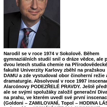
Narodil se v roce 1974 v Sokolově. Během
gymnaziálních studií snil o dráze vědce, ale 
dvou letech studia chemie na Přírodovědeck
fakultě Univerzity Karlovy zběhl na pražskou
DAMU a zde vystudoval obor činoherní režie 
dramaturgie. Absolvoval v roce 1997 inscena
Alarcónovy PODEZŘELÉ PRAVDY. Ještě před
ale se svými spolužáky založil generační Div
na prahu, ve kterém uvedl své první inscena
(Goldoni – ZAMILOVANÍ, Topol – HODINA L