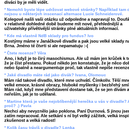
diváci by je měli vidět.
* Nemohli byste lépe udržovat webové stránky? Například tam
nejsou u některých inscenací alternace Lucie Schneiderové.
Kolegové našli vaši otázku už odpoledne a napravují to. Douf
v relativně dohledné době budeme mít nové, přehlednější a
uživatelsky přívětivější stránky plné aktuálních informací.
* Kde má vlastně NdB sklady pro fundus? Ivo
Kostýmy máme v Janáčkově divadle a pak jsou velké sklady na
Brna. Jméno té čtvrti si ale nepamatuju :-(
* Čtete recenze? Věra
Ano, i když je to čirý masochismus. Ale už mám jen krůček k 
že je číst přestanu. Pokud někdo jen konstatuje, že je něco do
nebo špatně a neargumentuje proč, tak vlastně nepíše recenze.
* Jaké divadlo máte rád jako divák? Ivana, Olomouc
Mám rád takové divadlo, které mne uchvátí. Čímkoliv. Těší mn
velké emoce, krásné obrazy, hluboké myšlenky i bezbřehý smí
Mám rád, když mne představení dostane tak, že se jen dívám 
neřeším, jak je to udělané.
* Martine která je vaše nejoblíbenější herečka u vás v divadle? 
proč? .) Pavla
Nechci aby nevyznělo jako poklona. Paní Durnová. S jinou jse
zatím nepracoval. Ale setkání s ní byl velký zážitek, velká inspi
zkušenost a velká radost!
* Kolik času trávíš v divadle? Lenka