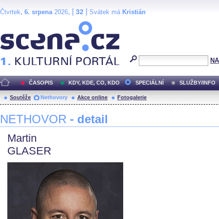
,
, |
|
32
Čtvrtek
6. srpena
2026
Svátek má
Kristián
Scéna.cz
NA
ČASOPIS
KDY, KDE, CO, KDO
SPECIÁLNÍ
SLUŽBY/INFO
Soutěže
Nethovory
Akce online
Fotogalerie
NETHOVOR
- detail
Martin
GLASER