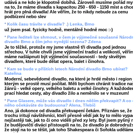
udává a ne kdo je klopotně dobíhá. Zároveň musíme pořád my
na to, že máme divadla s kapacitou 250 - 650 - 1150 míst a ch
hrát pro plná divadla! Ale věřím, že to nikdy nebude za cenu
podbízení nebo slev
* Kolik času trávíte v divadle? .) Lenka, Brno
už jsem psal. fyzicky hodně, mentálně hodně moc :-)
* Pane řediteli lze shrnout, v čem je výjimečné současné Národ
divadlo Brno a čím jeho nynější sezona? Zdena
Je to těžké, protože my jsme vlastně tři divadla pod jednou
střechou. V tuhle chvíli jsme výjímeční tradicí a velikostí, věří
máme našlápnuti být výjímeční současností - tedy skvělým
divadlem, které bude dělat opera, balet i činohra.
* Kam se bude v příštích letech Národní divadlo Brno ubírat?
Kateřina
Moderní, sebevědomé divadlo, na které je hrdé město i region 
kterým se prostě musí počítat. Měli bychom chránit tradice na
žánrů - velké opery, velkého baletu a velké činohry. A každode
prací hledat cesty, aby divadlo žilo a neměnilo se v muzeum!
* Pane Glasere, může vás divadlo i dnes něčím překvapit? A co
něho očekáváte do budoucna? Alena, Třebíč
Ano, já dokonce od divadla překvapení čekám. Přiznám se, ž
trochu iritují návštěvníci, kteří přesně vědí jak by to mělo vypa
nejčastěji tak, jak to či ono viděli před xy lety. Byl jsem pyšný 
že budějovičtí diváci přistoupili na to, že divadlo je dobrodružs
že stojí na to se těšit, jak toho Shakespeara či Sofokla udělám