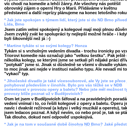
víc chodí na komedie a lehčí žánry. Ale všechny nás potěšil
obrovský zájem o operní Hry o Marii. Přidáváme v květnu
představení a další reprízy plánujeme na konec letošního roku
* Jak jste spokojen s týmem lidí, který jste si do ND Brno přived
Lída, Brno
Jsem zatím velmi spokojený a kolegové mají moji plnou důvěr
Jsem zvyklý zvát ke spolupráci ty nejlepší možné hráče - i kd
byli šikovnější než já :-)
* Martine tykáte si se svými kolegy? Honza
Tykám si s vrcholným vedením divadla - trochu ironicky po vz
Triorovi komedie nás označuji jako "velkou šestku". Pak ještě 
několika kolegy, se kterými jsme se setkali při nějaké práci dří
"potykali" jsme si. Jinak si důsledně se všemi v divadle vykám
to moc jinak ani nejde v instituci našeho typu. Ale nevadí mi t
"vykací" typ.
* Jihočeské divadlo je také vícesouborové, ale Vy jste se přece 
pohyboval především v činohře. Bylo pro vás těžké se v NDB
zorientovat v provozu opery a baletu? Nebo jste měl možnost t
provozy blíže poznat už v Budějovicích?
Osm let jsem v Budějovicích šéfoval a na pravidelných porad
vedení vnímal i to, co řešili kolegové z opery a baletu. Operu 
navíc i dvakrát režíroval (a kdysi i velký muzikál a operetu), ta
jsem ledacos poznal. A když nevím, co nebo proč je, tak se pt
Tak dlouho, dokud není odpověď uspokojivá.
* Jak je na tom v současné době činohra ND Brno? Jaké předst