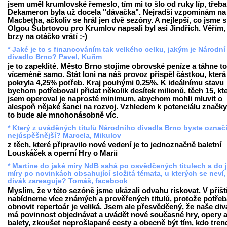
jsem uměl krumlovské řemeslo, tím mi to šlo od ruky líp, třeba
Dekameron byla už docela "dávačka". Nejradši vzpomínám na
Macbetha, ačkoliv se hrál jen dvě sezóny. A nejlepší, co jsme s
Olgou Šubrtovou pro Krumlov napsali byl asi Jindřich. Věřím,
brzy na otáčko vrátí :-)
* Jaké je to s financováním tak velkého celku, jakým je Národní
divadlo Brno? Pavel, Kuřim
je to zapeklité. Město Brno stojíme obrovské peníze a táhne to
víceméně samo. Stát loni na náš provoz přispěl částkou, která
pokryla 4,25% potřeb. Kraj pouhými 0,25%. K ideálnímu stavu
bychom potřebovali přidat několik desítek milionů, těch 15, kt
jsem operoval je naprosté minimum, abychom mohli mluvit o
alespoň nějaké šanci na rozvoj. Vzhledem k potenciálu značk
to bude ale mnohonásobně víc.
* Který z uváděných titulů Národního divadla Brno byste označi
nejúspěšnější? Marcela, Mikulov
z těch, které připravilo nové vedení je to jednoznačně baletní
Louskáček a operní Hry o Marii
* Martine do jaké míry NdB sahá po osvědčených titulech a do 
míry po novinkách obsahující složitá témata, u kterých se neví,
divák zareaguje? Tomáš, facebook
Myslím, že v této sezóně jsme ukázali odvahu riskovat. V příšt
nabídneme více známých a prověřených titulů, protože potřeb
obnovit repertoár je veliká. Jsem ale přesvědčený, že naše div
má povinnost objednávat a uvádět nové současné hry, opery 
balety, zkoušet neprošlapané cesty a obecně být tím, kdo tren