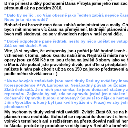
Brna přinesl a díky pochopení Dana Přibyla jsme jeho realizac
přesunuli až na podzim 2016.
* Dalo by se říci, co Vám obecně jako řediteli zabírá nejvíce ča
Nebo je to různorodé?
Bohužel mi hrozně moc času zabírá administrativa a maily. Ch
bych mít mnohem víc času na přemýšlení, klidnější plánování 
bych měl sledovat, co se v divadlech nejen v naší zemi děje.
* Dobré odpoledne pane řediteli, nešlo by něco udělat se vst
Zdá se mě drahé. Aleš
Víte, já si myslím, že vstupenky jsou pořád ještě hodně levné -
vzhledem k tomu, jakou kvalitu nabízíme. Nejdražší místa na v
opery jsou za 650 Kč a to jsou třeba na jevišti 3 sbory jako ve
o Marii. Ale pokud jste pravidelný divák, pořiďte si předplatné 
můžete k nám pak chodit už za cca 150 za jedno představení a 
podle mého skvělá cena :-)
* Na webových stránkách jsou mezi tituly Reduty uváděny ins
Korespondence V+W, Europeana, Nenápadný půvab buržoazie 
Zlatá šedesátá. Je u nich poznámka, že jsou dočasně staženy z
repertoáru. Zajímalo by mě, zda se opravdu jedná jen o stažení
dočasné? Opravdu budou obnoveny? Souvisí to nějak s herc
Jiřím Vyorálkem, který byl (asi kvůli vytížení v Praze) ve zbylých
přeobsazen?
My bychom ty tituly velmi rádi uváděli. Zvlášť Zlatá 60. se na 
plánech moc neohřála. Bohužel se nepodařilo domluvit s herc
volných termínech ani s režisérem na přestudování našimi her
to škoda, protože ty produkce vznikly tady v Redutě a brněnšt