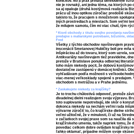
koníčkov. No a prax prináša dennodenné vzruš
nie je rovnaký, ani jedna téma, na ktorých po
sa aj opakuje (druhá kostýmová realizácia Bi
prácu už inou optikou zúročiac predošlé skús
takisto to, že pracujem s množstvom spolupr
iných prostrediach a miestach. Som veľmi te
že milujem samotu, čím mi viac chutí, tým rý
* Ktoré obchody z titulu svojho povolania navštevu
predajne s maliarskymi potrebami, bižutérie, sk
Fred
Všetky z týchto obchodov navštevujem pravid
inscenácii Smetanovej Hubičky boli pre mňa
inšpiráciou až do tovaru, ktorý som uzrela, s
Antikvariáty navštevujem tiež pravidelne, dn
pretože v Bratislave ponuka odbornej literatúr
toho mám niekedy pocit, že dobovú kostýmovú 
dostatočne zastúpenú v domácej knižnici. Obc
vyhľadávam podľa možnosti s veľkoobchodným
viac-menej veľkosklady spojené s predajom. 
obchodom s metrážou a v Prahe jednému.
* Zaskakujete niekedy za krajčírky?
Je to trochu chúlostivá odpoveď, pretože závis
divadelnej dielni realizujem svoju výpravu. B
toto suplovanie nepotrebujú, ide skôr o konzu
dokonca niekedy sa nechám veľmi rada inšpir
výtvarne zúročiť to, čo krajčírske dielne stri
veľmi užitočné, že v minulosti, či už na Stre
v začiatkoch svojej praxe som sa naučila dá
krajčírskeho umenia, takže napriek tomu, že
povediac celkom dobre ovládam krajčírsku te
ľahko oklamať, prípadne môžem svoje skúseno