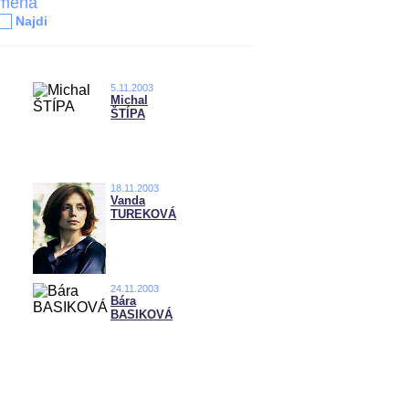
jména
Najdi
5.11.2003
Michal
ŠTÍPA
18.11.2003
Vanda
TUREKOVÁ
24.11.2003
Bára
BASIKOVÁ