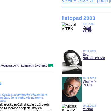
VYHLEDÁVÁNÍ - podle 
listopad 2003
3.11.2003
Pavel
VÍTEK
12.11.2003
Eva
NADÁŽDYOVÁ
a VÁROSSOVÁ - kompletní životopis
...
19.11.2003
Vladimír
3
ČECH
e. Keďže s kostýmovým výtvarníkom
opýtali, čo je podľa vás na tomto
akcia
a trošku poézii, divadlu a zároveň
26.11.2003
o za ideálne spojenie svojich
Michal