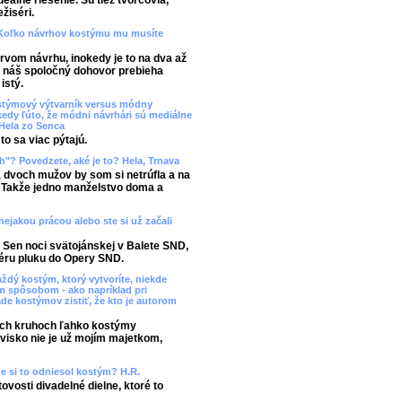
eálne riešenie. Sú tiež tvorcovia,
ežiséri.
. Koľko návrhov kostýmu mu musíte
prvom návrhu, inokedy je to na dva až
e, náš spoločný dohovor prebieha
istý.
stýmový výtvarník versus módny
kedy ľúto, že módni návrhári sú mediálne
Hela zo Senca
to sa viac pýtajú.
h"? Povedzete, aké je to? Hela, Trnava
 dvoch mužov by som si netrúfla a na
e. Takže jedno manželstvo doma a
nejakou prácou alebo ste si už začali
- Sen noci svätojánskej v Balete SND,
éru pluku do Opery SND.
ždý kostým, ktorý vytvoríte, niekde
 spôsobom - ako napríklad pri
ade kostýmov zistiť, že kto je autorom
šich kruhoch ľahko kostýmy
avisko nie je už mojím majetkom,
 že si to odniesol kostým? H.R.
tovosti divadelné dielne, ktoré to