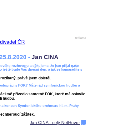
reklama
25.8.2020 -
Jan CINA
ového rozhovoru a děkujeme, že jste přijal naše
bo ještě bude Váš dnešní den, a jak se kamarádíte s
ozlítaný. právě jsem doletěl.
spolupráci s FOK? Máte rád symfonickou hudbu a
áci mě přivedlo samotné FOK, které mě oslovilo.
i hudbu.
ít na koncert Symfonického orchestru hl. m. Prahy
dechberoucí zážitek.
Jan CINA - celý NetHovor