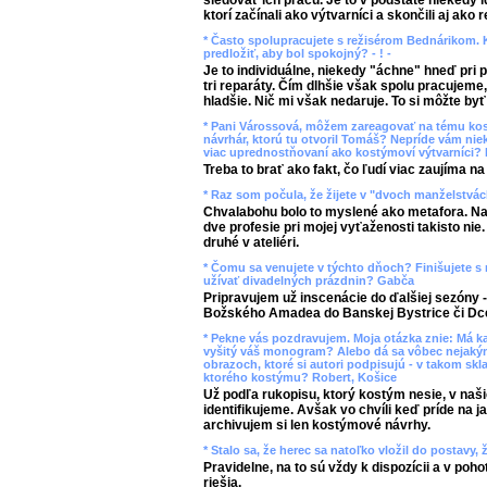
sledovať ich prácu. Je to v podstate niekedy id
ktorí začínali ako výtvarníci a skončili aj ako r
* Často spolupracujete s režisérom Bednárikom
predložiť, aby bol spokojný? - ! -
Je to individuálne, niekedy "áchne" hneď pri 
tri reparáty. Čím dlhšie však spolu pracujem
hladšie. Nič mi však nedaruje. To si môžte byť 
* Pani Várossová, môžem zareagovať na tému ko
návrhár, ktorú tu otvoril Tomáš? Nepríde vám nie
viac uprednostňovaní ako kostýmoví výtvarníci? 
Treba to brať ako fakt, čo ľudí viac zaujíma na 
* Raz som počula, že žijete v "dvoch manželstvác
Chvalabohu bolo to myslené ako metafora. Na
dve profesie pri mojej vyťaženosti takisto ni
druhé v ateliéri.
* Čomu sa venujete v týchto dňoch? Finišujete s 
užívať divadelných prázdnin? Gabča
Pripravujem už inscenácie do ďalšiej sezóny 
Božského Amadea do Banskej Bystrice či Dc
* Pekne vás pozdravujem. Moja otázka znie: Má ka
vyšitý váš monogram? Alebo dá sa vôbec nejakým
obrazoch, ktoré si autori podpisujú - v takom skl
ktorého kostýmu? Robert, Košice
Už podľa rukopisu, ktorý kostým nesie, v na
identifikujeme. Avšak vo chvíli keď príde na j
archivujem si len kostýmové návrhy.
* Stalo sa, že herec sa natoľko vložil do postavy,
Pravidelne, na to sú vždy k dispozícii a v poho
riešia.