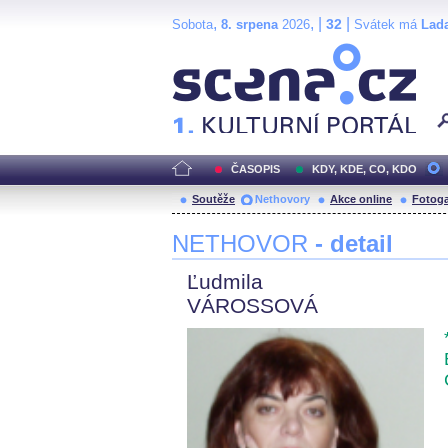
,
, |
|
32
Sobota
8. srpena
2026
Svátek má
Lad
Scéna.cz
ČASOPIS
KDY, KDE, CO, KDO
Soutěže
Nethovory
Akce online
Fotoga
NETHOVOR
- detail
Ľudmila
VÁROSSOVÁ