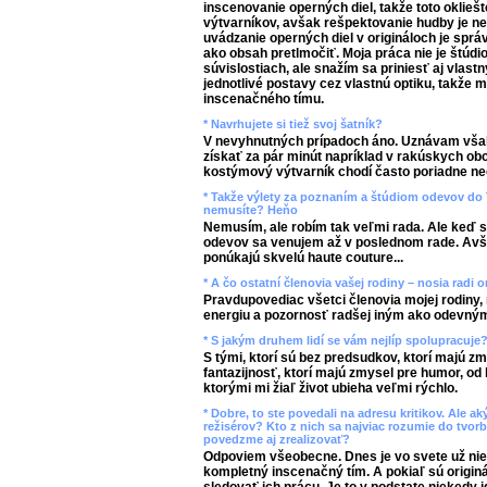
inscenovanie operných diel, takže toto oklieš
výtvarníkov, avšak rešpektovanie hudby je n
uvádzanie operných diel v origináloch je spr
ako obsah pretlmočiť. Moja práca nie je štúd
súvislostiach, ale snažím sa priniesť aj vlast
jednotlivé postavy cez vlastnú optiku, takže 
inscenačného tímu.
* Navrhujete si tiež svoj šatník?
V nevyhnutných prípadoch áno. Uznávam však
získať za pár minút napríklad v rakúskych ob
kostýmový výtvarník chodí často poriadne n
* Takže výlety za poznaním a štúdiom odevov do 
nemusíte? Heňo
Nemusím, ale robím tak veľmi rada. Ale keď s
odevov sa venujem až v poslednom rade. Avša
ponúkajú skvelú haute couture...
* A čo ostatní členovia vašej rodiny – nosia radi 
Pravdupovediac všetci členovia mojej rodiny,
energiu a pozornosť radšej iným ako odevným
* S jakým druhem lidí se vám nejlíp spolupracuje
S tými, ktorí sú bez predsudkov, ktorí majú z
fantazijnosť, ktorí majú zmysel pre humor, od
ktorými mi žiaľ život ubieha veľmi rýchlo.
* Dobre, to ste povedali na adresu kritikov. Ale a
režisérov? Kto z nich sa najviac rozumie do tvor
povedzme aj zrealizovať?
Odpoviem všeobecne. Dnes je vo svete už niek
kompletný inscenačný tím. A pokiaľ sú originál