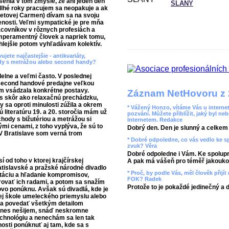
enia v tom zmysle, že ani jeden deň
SLANÝ
 dlhé roky pracujem sa neopakuje a ak
zetovej Carmen) dívam sa na svoju
enosti. Veľmi sympatické je pre mňa
acovníkov v rôznych profesiách a
mperamentný človek a napriek tomu,
chlejšie potom vyhľadávam kolektív.
jete najčastejšie - antikvariáty,
lady s metrážou alebo second handy?
elne a veľmi často. V poslednej
 second handové predajne veľkou
om vsádzala konkrétne postavy.
Záznam NetHovoru z 
es skôr ako relaxačnú prechádzku,
y sa oproti minulosti zúžila a okrem
* Vážený Honzo, vítáme Vás u internet
literatúru 19. a 20. storočia mám už
pozvání. Můžete přiblížit, jaký byl ne
hody s bižutériou a metrážou si
Internetem. Redakce
i cenami, z toho vyplýva, že sú to
Dobrý den. Den je slunný a celkem r
V Bratislave som verná trom
* Dobré odpoledne, co vás vedlo ke 
zvuk? Věra
Dobré odpoledne i Vám. Ke spolupr
í od toho v ktorej krajčírskej
A pak má vášeň pro téměř jakoukol
ratislavské a pražské národné divadlo
* Proč, by podle Vás, měl člověk přij
ltáciu a hľadanie kompromisov,
FOK? Radek
ovať ich radami, a potom sa snažím
Protože to je pokaždé jedinečný a 
hovo ponúknu. Avšak sú divadlá, kde je
dnej škole umeleckého priemyslu alebo
 sa povedať všetkým detailom
 dnes nešijem, snáď neskromne
chnológiu a nenechám sa len tak
sti ponúknuť aj tam, kde sa s