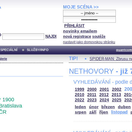
MOJE SCÉNA >>
a
PŘIHLÁSIT
novinky emailem
NAJDI
nová registrace
soutěže
nastavit jako domovskou stránku
SPECIÁLNÍ
SLUŽBY/INFO
quantcom
TIP!
SPIDER-MAN: Zbrusu no
lerie
NETHOVORY
- již
VYHLEDÁVÁNÍ - podle d
20
1999
2000
2001
2002
2010
2011
2012
2013
201
* 1900
2022
2023
2024
2025
202
Bratislava
leden
únor
březen
duben
ČR
listopad
srpen
září
říjen