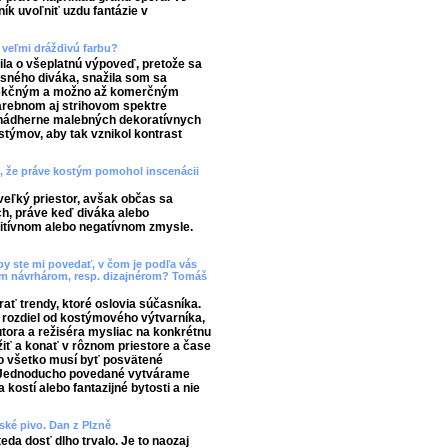
ík uvoľniť uzdu fantázie v
ú veľmi dráždivú farbu?
ila o všeplatnú výpoveď, pretože sa
sného diváka, snažila som sa
nfekčným a možno až komerčným
arebnom aj strihovom spektre
a nádherne malebných dekoratívnych
stýmov, aby tak vznikol kontrast
ch, že práve kostým pomohol inscenácii
eľký priestor, avšak občas sa
ch, práve keď diváka alebo
itívnom alebo negatívnom zmysle.
by ste mi povedať, v čom je podľa vás
m návrhárom, resp. dizajnérom? Tomáš
ať trendy, ktoré oslovia súčasníka.
rozdiel od kostýmového výtvarníka,
tora a režiséra mysliac na konkrétnu
iť a konať v rôznom priestore a čase
oto všetko musí byť posvätené
 Jednoducho povedané vytvárame
ostí alebo fantazijné bytosti a nie
eské pivo. Dan z Plzně
teda dosť dlho trvalo. Je to naozaj