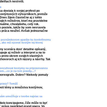
ielňach nestretli.
a
 dostala k svojej profesii po
 kostýmových výtvarníkoch, pretože
 Dnes žijem čiastočne aj z tohto
jich režisérov, ktorí ma pravidelne
nuálne, chvalabohu, celý rok.
o postele, takže by som nevravela
a práca neuživí. Avšak jednoznačne
 že v poznámkovom aparáte ku konkrétnemu
, ako má vyzerať kostým tej-ktorej
ny scenára dosť detailne opísaný,
uje aj režisér a interpret a na to
 preto okrem svojich vlastných
hovoroch aj ich názory a návrhy. Tak
 konzultovat kostymy na pripravovanou
m....co je na tom pravdy....?
choreografe. Dobre? Niekedy pomaly
výpravy? Tomáš
nosti témy a množstva kostýmov,
) vám umožňuje v tvorbe najviac sa
dielo koncipujeme, čiže môže to byť
ť práve napríklad grand opera. Vo