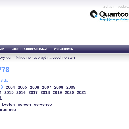
zvláštní poděk
.cz
facebook.com/ScenaCZ
webarchiv.cz
vý den / Nikdo nemůže být na všechno sám
 778
ata
03
2004
2005
2006
2007
2008
2009
4
2015
2016
2017
2018
2019
2020
2021
6
květen
červen
červenec
prosinec