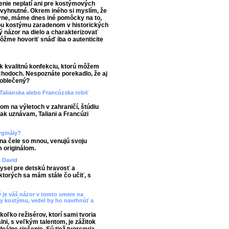
tenie neplatí ani pre kostýmových
evyhnutné. Okrem iného si myslím, že
ávne, máme dnes iné pomôcky na to,
iou kostýmu zaradenom v historických
ný názor na dielo a charakterizovať
môžme hovoriť snáď iba o autenticite
 kvalitnú konfekciu, ktorú môžem
chodoch. Nespoznáte porekadlo, že aj
eoblečený?
Talianska alebo Francúzska robiť
om na výletoch v zahraničí, štúdiu
k uznávam, Taliani a Francúzi
orginály?
 na čele so mnou, venujú svoju
 originálom.
? David
mysel pre detskú hravosť a
 ktorých sa mám stále čo učiť, s
ký je váš názor v tomto smere na
by kostýmu, vedel by ho navrhnúť a
oľko režisérov, ktorí sami tvoria
ni, s veľkým talentom, je zážitok