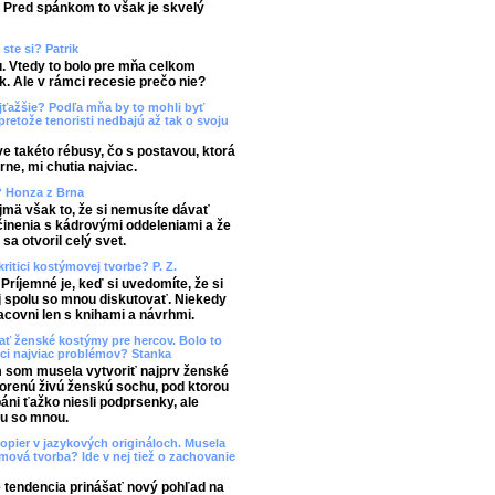
. Pred spánkom to však je skvelý
ste si? Patrik
. Vtedy to bolo pre mňa celkom
k. Ale v rámci recesie prečo nie?
jťažšie? Podľa mňa by to mohli byť
 pretože tenoristi nedbajú až tak o svoju
e takéto rébusy, čo s postavou, ktorá
ne, mi chutia najviac.
? Honza z Brna
mä však to, že si nemusíte dávať
inenia s kádrovými oddeleniami a že
a otvoril celý svet.
kritici kostýmovej tvorbe? P. Z.
Príjemné je, keď si uvedomíte, že si
ej spolu so mnou diskutovať. Niekedy
covni len s knihami a návrhmi.
ať ženské kostýmy pre hercov. Bolo to
ci najviac problémov? Stanka
som musela vytvoriť najprv ženské
vorenú živú ženskú sochu, pod ktorou
páni ťažko niesli podprsenky, ale
lu so mnou.
 opier v jazykových origináloch. Musela
ová tvorba? Ide v nej tiež o zachovanie
e tendencia prinášať nový pohľad na