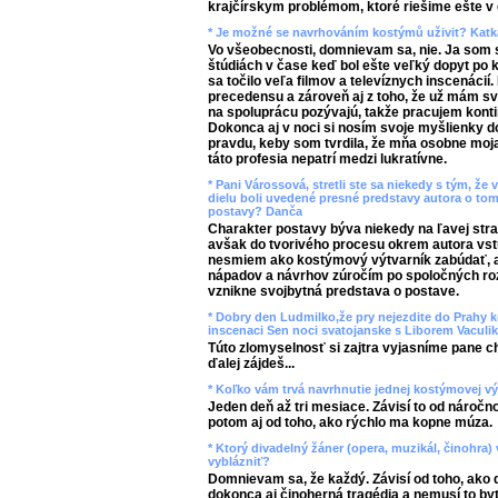
krajčírskym problémom, ktoré riešime ešte v d
* Je možné se navrhováním kostýmů uživit? Katk
Vo všeobecnosti, domnievam sa, nie. Ja som sa
štúdiách v čase keď bol ešte veľký dopyt po
sa točilo veľa filmov a televíznych inscenácií.
precedensu a zároveň aj z toho, že už mám svo
na spoluprácu pozývajú, takže pracujem konti
Dokonca aj v noci si nosím svoje myšlienky d
pravdu, keby som tvrdila, že mňa osobne moj
táto profesia nepatrí medzi lukratívne.
* Pani Várossová, stretli ste sa niekedy s tým,
dielu boli uvedené presné predstavy autora o tom
postavy? Danča
Charakter postavy býva niekedy na ľavej stra
avšak do tvorivého procesu okrem autora vstup
nesmiem ako kostýmový výtvarník zabúdať, a
nápadov a návrhov zúročím po spoločných roz
vznikne svojbytná predstava o postave.
* Dobry den Ludmilko,že pry nejezdite do Prahy
inscenaci Sen noci svatojanske s Liborem Vaculike
Túto zlomyselnosť si zajtra vyjasníme pane 
ďalej zájdeš...
* Koľko vám trvá navrhnutie jednej kostýmovej 
Jeden deň až tri mesiace. Závisí to od nároč
potom aj od toho, ako rýchlo ma kopne múza.
* Ktorý divadelný žáner (opera, muzikál, činohra
vyblázniť?
Domnievam sa, že každý. Závisí od toho, ako 
dokonca aj činoherná tragédia a nemusí to by