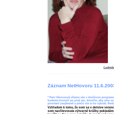
Ľudmil
Záznam NetHovoru 11.6.200
* Pani Várossová vítame vás v dnešnom program
budeme hovoriť po prvý raz, dovoľte, aby sme sa 
povolaní zaujímavé a prečo ste si ho vybrali. Red
Vzhľadom k tomu, že som sa v detstve venoval
som navštevovala výtvarné krúžky pokladám t