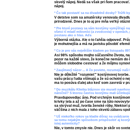
skvelý nápoj. Nedá sa však pri ňom pracovať
nápoj.
* Čo tak postaviť sa na divadelné dosky? Trúfli by 
V detstve som sa amatérsky venovala divadlu
prirodzené. Dnes je to aj pre mňa veľký otázni
* Pre ktoré postavy sa vám kostýmy vymýšľajú na
všetci tí mladí milovníci (a zvodcovia) v operách,
postavu ako o hlas. Aďa
Výborná otázka. Ale o to ľahšia odpoveď. Práv
je mohutnejšia a má na javisku pôsobiť efemér
* Co je pro vás největším kladem po listopadu 89
Asi 98% spôsobu mojho súčasného života, naj
pozor na každé slovo, že konečne nemám do č
môžem slobodne cestovať a že môjmu synovi s
* Zaujímavý názor ... A čo poviete, rozumejú naši 
Nie je dôležité "rozumieť" kostýmovej tvorbe. 
vašu prácu ľudia všímajú a že sú ochotní o n
ma to posúva ďalej ako keď som zavretá v pra
* Do muzikálu Klietka bláznov ste museli navrhov
náročné? S ktorou časťou kostýmu mali účinkujú
Pravdupovediac áno. Pod vrchným kostýmom 
krivky tela a až po čase sme na túto novovyt
sa skrýval muž, tvorila ženské róby. Niektorí 
väčšina z nich mala z toho skvelú zábavu spo
* Už niekoľko rokov sa kladie dôraz na uvádzanie
sa tomu nejakým spôsobom prispôsobiť aj kostým
istej autenticity?
Nie, v tomto zmysle nie. Dnes je skôr vo svet